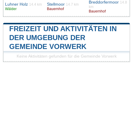
Breddorfermoor
14.8
Luhner Holz
Stellmoor
14.4 km
14.7 km
km
Wälder
Bauernhof
Bauernhof
FREIZEIT UND AKTIVITÄTEN IN
DER UMGEBUNG DER
GEMEINDE VORWERK
Keine Aktivitäten gefunden für die Gemeinde Vorwerk