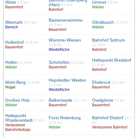
Bahnhof Ottersberg
Wiste
Ummel
8.9 km
9.9 km
(Han)
9.7 km
Bauernhof
Wälder
Bahnhof
Bassenerwümme
Wiemark
Glindbusch
10.4 km
10.5 km
10.5 km
Bereich
Wälder
Bauernhof
Wümme-Wiesen
Bahnhof Sottrum
Hollenhof
10.8 km
10.8 km
11.3 km
Bauernhof
Weidefläche
Bahnhof
Haltepunkt Breddorf
Hollen
Schohöfen
11.4 km
11.5 km
11.6 km
Wälder
Bauernhof
Bahnhof
Hepstedter Weiden
Mühl-Berg
Ehebrock
11.8 km
12.5 km
11.8 km
Hügel
Bauernhof
Weidefläche
Großes Holz
Balkenwede
Ovelgönne
12.7 km
12.7 km
13 km
Wälder
Bauernhof
Bauernhof
Haltepunkt
Forst Rotenburg
Bahnhof Elsdorf
14.3
Rhadereistedt
13 km
13.9 km
km
Verlassener
Wälder
Verlassener Bahnhof
Bahnhofsstopp