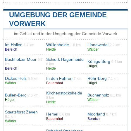
UMGEBUNG DER GEMEINDE
VORWERK
im Gebiet und in der Umgebung der Gemeinde Vorwerk
Im Hollen
Wüllenheide
Linnewedel
1.7 km
1.8 km
2.2 km
Bereich
Heide
Wälder
Buchholzer Moor
Schierk Hagenheide
5.7
Königs-Berg
6.4 km
km
6 km
Hügel
Bereich
Heide
Dickes Holz
In den Fuhren
Röhr-Berg
6.6 km
7 km
7.1 km
Wälder
Bauernhof
Hügel
Kirchenstocksheide
Bullen-Berg
Buchenholz
7.6 km
8.1 km
8 km
Hügel
Wälder
Heide
Staatsforst Zeven
Hemel
Moorland
8.6 km
8.7 km
8.1 km
Bauernhof
Bereich
Wälder