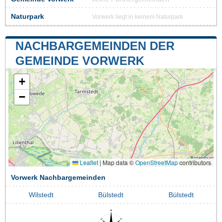
Naturpark
Vorwerk liegt in keinem Naturpark
NACHBARGEMEINDEN DER
GEMEINDE VORWERK
+
−
Leaflet
|
Map data ©
OpenStreetMap
contributors
Vorwerk Nachbargemeinden
Wilstedt
Bülstedt
Bülstedt