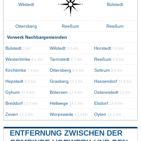
Wilstedt
Bülstedt
Ottersberg
Reeßum
Reeßum
Vorwerk Nachbargemeinden
Bülstedt
Wilstedt
Horstedt
3 km
3.5 km
5.6 km
Westertimke
Tarmstedt
Reeßum
6.1 km
6.7 km
6.8 km
Kirchtimke
Ottersberg
Sottrum
7.4 km
8.1 km
8.6 km
Hepstedt
Grasberg
Hassendorf
9.4 km
11.1 km
11.6 km
Gyhum
Bötersen
Ostereistedt
11.9 km
12.4 km
13 km
Breddorf
Hellwege
Elsdorf
13.5 km
14.1 km
14.9 km
Zeven
Worpswede
Oyten
15.3 km
15.4 km
16.2 km
ENTFERNUNG ZWISCHEN DER