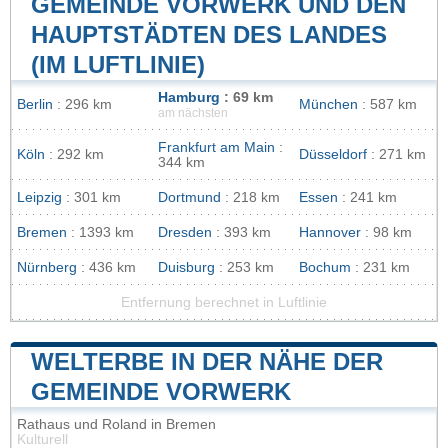
GEMEINDE VORWERK UND DEN
HAUPTSTÄDTEN DES LANDES
(IM LUFTLINIE)
Hamburg
: 69 km
Berlin
: 296 km
München
: 587 km
am nächsten
Frankfurt am Main
:
Köln
: 292 km
Düsseldorf
: 271 km
344 km
Leipzig
: 301 km
Dortmund
: 218 km
Essen
: 241 km
Bremen
: 1393 km
Dresden
: 393 km
Hannover
: 98 km
Nürnberg
: 436 km
Duisburg
: 253 km
Bochum
: 231 km
Entfernung berechnet in Luftlinie
WELTERBE IN DER NÄHE DER
GEMEINDE VORWERK
Rathaus und Roland in Bremen
Kulturell