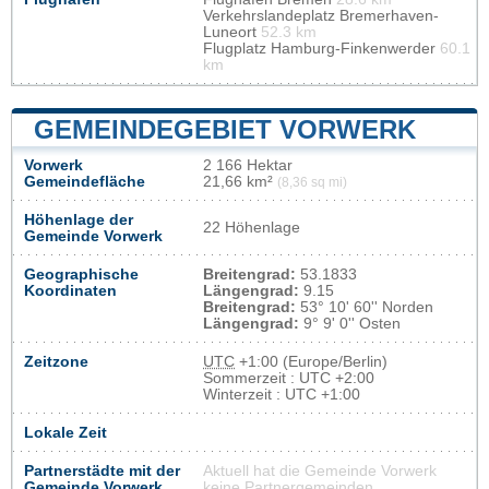
Verkehrslandeplatz Bremerhaven-
Luneort
52.3 km
Flugplatz Hamburg-Finkenwerder
60.1
km
GEMEINDEGEBIET VORWERK
Vorwerk
2 166 Hektar
Gemeindefläche
21,66 km²
(8,36 sq mi)
Höhenlage der
22 Höhenlage
Gemeinde Vorwerk
Geographische
Breitengrad:
53.1833
Koordinaten
Längengrad:
9.15
Breitengrad:
53° 10' 60'' Norden
Längengrad:
9° 9' 0'' Osten
Zeitzone
UTC
+1:00 (Europe/Berlin)
Sommerzeit : UTC +2:00
Winterzeit : UTC +1:00
Lokale Zeit
Partnerstädte mit der
Aktuell hat die Gemeinde Vorwerk
Gemeinde Vorwerk
keine Partnergemeinden