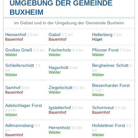
UMGEBUNG DER GEMEINDE
BUXHEIM
im Gebiet und in der Umgebung der Gemeinde Buxheim
Hessenhof
Gabol
Hellerberg
2.9 km
4.2 km
5 km
Bauernhof
Bauernhof
Hügel
Großes Grieß
Fischerholz
Pfünzer Forst
6.1 km
6.4 km
7.4 km
Wälder
Wälder
Wälder
Schleiferschütt
Bergheimer Schütt
7.4
8
Hagschütt
8 km
km
km
Wälder
Wälder
Wälder
Biesenharder Forst
Samhof
Ziegelschütt
8 km
8.2 km
8.5 km
Bauernhof
Wälder
Wälder
Adelschlager Forst
Igstetterhof
Schornreut
8.9 km
9.1 km
8.6 km
Bauernhof
Bauernhof
Wälder
Adlmannsberg
Hofstettner Forst
9.4
9.6
Herrenholz
9.5 km
km
km
Wälder
Bauernhof
Wälder