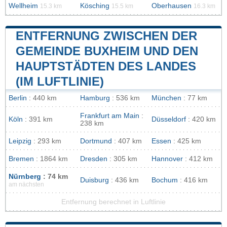
Wellheim
Kösching
Oberhausen
15.3 km
15.5 km
16.3 km
ENTFERNUNG ZWISCHEN DER
GEMEINDE BUXHEIM UND DEN
HAUPTSTÄDTEN DES LANDES
(IM LUFTLINIE)
Berlin
: 440 km
Hamburg
: 536 km
München
: 77 km
Frankfurt am Main
:
Köln
: 391 km
Düsseldorf
: 420 km
238 km
Leipzig
: 293 km
Dortmund
: 407 km
Essen
: 425 km
Bremen
: 1864 km
Dresden
: 305 km
Hannover
: 412 km
Nürnberg
: 74 km
Duisburg
: 436 km
Bochum
: 416 km
am nächsten
Entfernung berechnet in Luftlinie