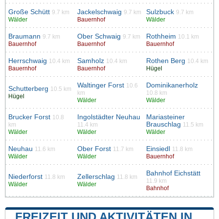
Große Schütt
Jackelschwaig
Sulzbuck
9.7 km
9.7 km
9.7 km
Wälder
Bauernhof
Wälder
Braumann
Ober Schwaig
Rothheim
9.7 km
9.7 km
10.1 km
Bauernhof
Bauernhof
Bauernhof
Herrschwaig
Samholz
Rothen Berg
10.4 km
10.4 km
10.4 km
Bauernhof
Bauernhof
Hügel
Waltinger Forst
Dominikanerholz
10.6
Schutterberg
10.5 km
km
10.8 km
Hügel
Wälder
Wälder
Brucker Forst
Ingolstädter Neuhau
Mariasteiner
10.8
Brauschlag
km
11.4 km
11.5 km
Wälder
Wälder
Wälder
Neuhau
Ober Forst
Einsiedl
11.6 km
11.7 km
11.8 km
Wälder
Wälder
Bauernhof
Bahnhof Eichstätt
Niederforst
Zellerschlag
11.8 km
11.8 km
11.9 km
Wälder
Wälder
Bahnhof
FREIZEIT UND AKTIVITÄTEN IN