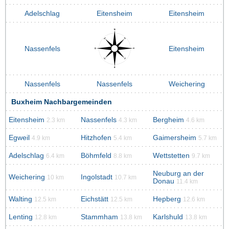
Adelschlag
Eitensheim
Eitensheim
Nassenfels
Eitensheim
Nassenfels
Nassenfels
Weichering
Buxheim Nachbargemeinden
Eitensheim
Nassenfels
Bergheim
2.3 km
4.3 km
4.6 km
Egweil
Hitzhofen
Gaimersheim
4.9 km
5.4 km
5.7 km
Adelschlag
Böhmfeld
Wettstetten
6.4 km
8.8 km
9.7 km
Neuburg an der
Weichering
Ingolstadt
10 km
10.7 km
Donau
11.4 km
Walting
Eichstätt
Hepberg
12.5 km
12.5 km
12.6 km
Lenting
Stammham
Karlshuld
12.8 km
13.8 km
13.8 km