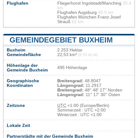
Flughafen
Fliegerhorst Ingolstadt/Manching
20.4
km
Flughafen Augsburg
49.9 km
Flughafen München Franz Josef
Strauß
62 km
GEMEINDEGEBIET BUXHEIM
Buxheim
2 253 Hektar
Gemeindefläche
22,53 km²
(8,70 sq mi)
Höhenlage der
495 Höhenlage
Gemeinde Buxheim
Geographische
Breitengrad:
48.8047
Koordinaten
Längengrad:
11.2917
Breitengrad:
48° 48' 17'' Norden
Längengrad:
11° 17' 30'' Osten
Zeitzone
UTC
+1:00 (Europe/Berlin)
Sommerzeit : UTC +2:00
Winterzeit : UTC +1:00
Lokale Zeit
Partnerstädte mit der Gemeinde Buxheim