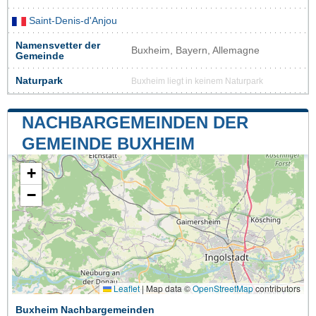
Saint-Denis-d'Anjou
Namensvetter der
Buxheim, Bayern, Allemagne
Gemeinde
Naturpark
Buxheim liegt in keinem Naturpark
NACHBARGEMEINDEN DER
GEMEINDE BUXHEIM
+
−
Leaflet
|
Map data ©
OpenStreetMap
contributors
Buxheim Nachbargemeinden