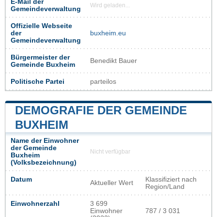
E-Mail der
Wird geladen...
Gemeindeverwaltung
Offizielle Webseite
der
buxheim.eu
Gemeindeverwaltung
Bürgermeister der
Benedikt Bauer
Gemeinde Buxheim
Politische Partei
parteilos
DEMOGRAFIE DER GEMEINDE
BUXHEIM
Name der Einwohner
der Gemeinde
Nicht verfügbar
Buxheim
(Volksbezeichnung)
Datum
Klassifiziert nach
Aktueller Wert
Region/Land
Einwohnerzahl
3 699
Einwohner
787 / 3 031