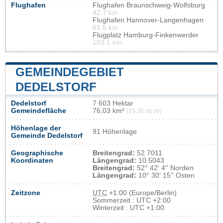
Flughafen
Flughafen Braunschweig-Wolfsburg
42.7 km
Flughafen Hannover-Langenhagen
61.5 km
Flugplatz Hamburg-Finkenwerder
103.1 km
GEMEINDEGEBIET
DEDELSTORF
Dedelstorf
7 603 Hektar
Gemeindefläche
76,03 km²
(29,36 sq mi)
Höhenlage der
91 Höhenlage
Gemeinde Dedelstorf
Geographische
Breitengrad:
52.7011
Koordinaten
Längengrad:
10.5043
Breitengrad:
52° 42' 4'' Norden
Längengrad:
10° 30' 15'' Osten
Zeitzone
UTC
+1:00 (Europe/Berlin)
Sommerzeit : UTC +2:00
Winterzeit : UTC +1:00