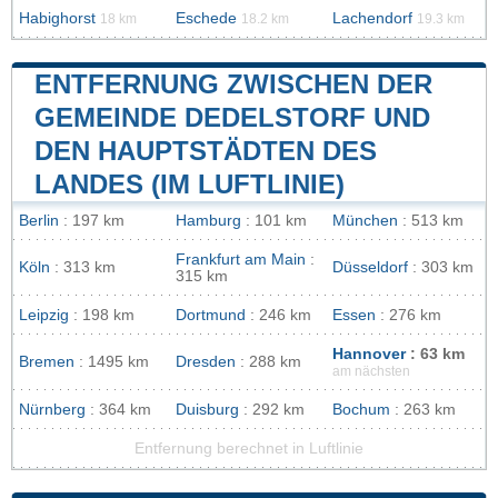
Habighorst
Eschede
Lachendorf
18 km
18.2 km
19.3 km
ENTFERNUNG ZWISCHEN DER
GEMEINDE DEDELSTORF UND
DEN HAUPTSTÄDTEN DES
LANDES (IM LUFTLINIE)
Berlin
: 197 km
Hamburg
: 101 km
München
: 513 km
Frankfurt am Main
:
Köln
: 313 km
Düsseldorf
: 303 km
315 km
Leipzig
: 198 km
Dortmund
: 246 km
Essen
: 276 km
Hannover
: 63 km
Bremen
: 1495 km
Dresden
: 288 km
am nächsten
Nürnberg
: 364 km
Duisburg
: 292 km
Bochum
: 263 km
Entfernung berechnet in Luftlinie