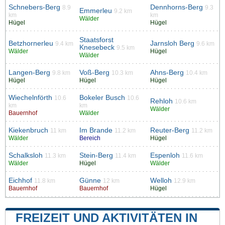
Schnebers-Berg
Dennhorns-Berg
8.9
9.3
Emmerleu
9.2 km
km
km
Wälder
Hügel
Hügel
Staatsforst
Betzhornerleu
Jarnsloh Berg
9.4 km
9.6 km
Knesebeck
9.5 km
Wälder
Hügel
Wälder
Langen-Berg
Voß-Berg
Ahns-Berg
9.8 km
10.3 km
10.4 km
Hügel
Hügel
Hügel
Wiechelnförth
Bokeler Busch
10.6
10.6
Rehloh
10.6 km
km
km
Wälder
Bauernhof
Wälder
Kiekenbruch
Im Brande
Reuter-Berg
11 km
11.2 km
11.2 km
Wälder
Bereich
Hügel
Schalksloh
Stein-Berg
Espenloh
11.3 km
11.4 km
11.6 km
Wälder
Hügel
Wälder
Eichhof
Günne
Welloh
11.8 km
12 km
12.9 km
Bauernhof
Bauernhof
Hügel
FREIZEIT UND AKTIVITÄTEN IN