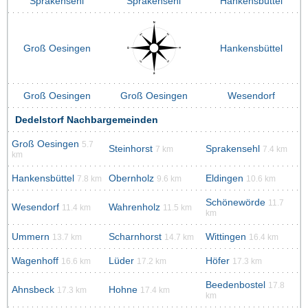
Sprakensehl
Sprakensehl
Hankensbüttel
Groß Oesingen
Hankensbüttel
Groß Oesingen
Groß Oesingen
Wesendorf
Dedelstorf Nachbargemeinden
Groß Oesingen
5.7
Steinhorst
Sprakensehl
7 km
7.4 km
km
Hankensbüttel
Obernholz
Eldingen
7.8 km
9.6 km
10.6 km
Schönewörde
11.7
Wesendorf
Wahrenholz
11.4 km
11.5 km
km
Ummern
Scharnhorst
Wittingen
13.7 km
14.7 km
16.4 km
Wagenhoff
Lüder
Höfer
16.6 km
17.2 km
17.3 km
Beedenbostel
17.8
Ahnsbeck
Hohne
17.3 km
17.4 km
km