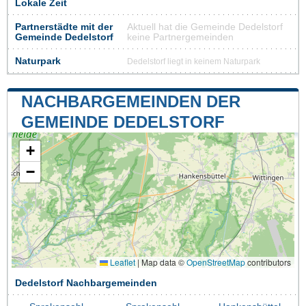
Lokale Zeit
Partnerstädte mit der
Aktuell hat die Gemeinde Dedelstorf
Gemeinde Dedelstorf
keine Partnergemeinden
Naturpark
Dedelstorf liegt in keinem Naturpark
NACHBARGEMEINDEN DER
GEMEINDE DEDELSTORF
+
−
Leaflet
|
Map data ©
OpenStreetMap
contributors
Dedelstorf Nachbargemeinden