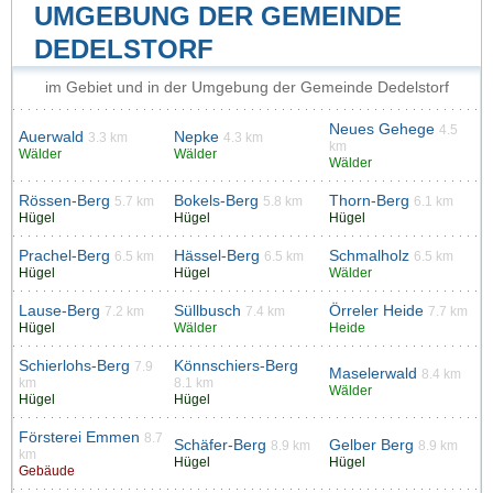
UMGEBUNG DER GEMEINDE
DEDELSTORF
im Gebiet und in der Umgebung der Gemeinde Dedelstorf
Neues Gehege
4.5
Auerwald
Nepke
3.3 km
4.3 km
km
Wälder
Wälder
Wälder
Rössen-Berg
Bokels-Berg
Thorn-Berg
5.7 km
5.8 km
6.1 km
Hügel
Hügel
Hügel
Prachel-Berg
Hässel-Berg
Schmalholz
6.5 km
6.5 km
6.5 km
Hügel
Hügel
Wälder
Lause-Berg
Süllbusch
Örreler Heide
7.2 km
7.4 km
7.7 km
Hügel
Wälder
Heide
Schierlohs-Berg
Könnschiers-Berg
7.9
Maselerwald
8.4 km
km
8.1 km
Wälder
Hügel
Hügel
Försterei Emmen
8.7
Schäfer-Berg
Gelber Berg
8.9 km
8.9 km
km
Hügel
Hügel
Gebäude