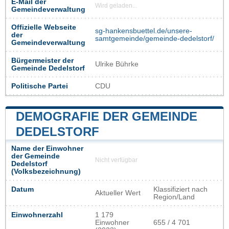
E-Mail der
Wird geladen...
Gemeindeverwaltung
Offizielle Webseite
sg-hankensbuettel.de/unsere-
der
samtgemeinde/gemeinde-dedelstorf/
Gemeindeverwaltung
Bürgermeister der
Ulrike Bührke
Gemeinde Dedelstorf
Politische Partei
CDU
DEMOGRAFIE DER GEMEINDE
DEDELSTORF
Name der Einwohner
der Gemeinde
Nicht verfügbar
Dedelstorf
(Volksbezeichnung)
Datum
Klassifiziert nach
Aktueller Wert
Region/Land
Einwohnerzahl
1 179
Einwohner
655 / 4 701