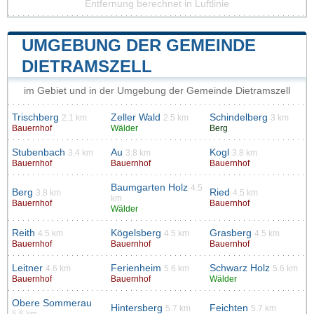
Entfernung berechnet in Luftlinie
UMGEBUNG DER GEMEINDE
DIETRAMSZELL
im Gebiet und in der Umgebung der Gemeinde Dietramszell
Trischberg
Zeller Wald
Schindelberg
2.1 km
2.5 km
3 km
Bauernhof
Wälder
Berg
Stubenbach
Au
Kogl
3.4 km
3.8 km
3.8 km
Bauernhof
Bauernhof
Bauernhof
Baumgarten Holz
4.5
Berg
Ried
3.8 km
4.5 km
km
Bauernhof
Bauernhof
Wälder
Reith
Kögelsberg
Grasberg
4.5 km
4.5 km
4.5 km
Bauernhof
Bauernhof
Bauernhof
Leitner
Ferienheim
Schwarz Holz
4.6 km
5.6 km
5.6 km
Bauernhof
Bauernhof
Wälder
Obere Sommerau
Hintersberg
Feichten
5.7 km
5.7 km