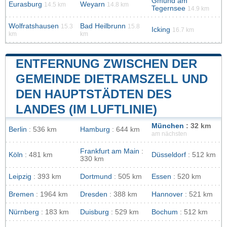
Gmund am
Eurasburg
Weyarn
14.5 km
14.8 km
Tegernsee
14.9 km
Wolfratshausen
Bad Heilbrunn
15.3
15.8
Icking
16.7 km
km
km
ENTFERNUNG ZWISCHEN DER
GEMEINDE DIETRAMSZELL UND
DEN HAUPTSTÄDTEN DES
LANDES (IM LUFTLINIE)
München
: 32 km
Berlin
: 536 km
Hamburg
: 644 km
am nächsten
Frankfurt am Main
:
Köln
: 481 km
Düsseldorf
: 512 km
330 km
Leipzig
: 393 km
Dortmund
: 505 km
Essen
: 520 km
Bremen
: 1964 km
Dresden
: 388 km
Hannover
: 521 km
Nürnberg
: 183 km
Duisburg
: 529 km
Bochum
: 512 km