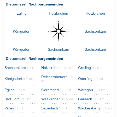
Dietramszell Nachbargemeinden
Egling
Holzkirchen
Holzkirchen
Königsdorf
Sachsenkam
Königsdorf
Sachsenkam
Sachsenkam
Dietramszell Nachbargemeinden
Sachsenkam
Holzkirchen
Greiling
6.7 km
8.3 km
9.4 km
Reichersbeuern
9.6
Königsdorf
Otterfing
9.5 km
9.7 km
km
Egling
Geretsried
Warngau
9.7 km
10.1 km
10.1 km
Bad Tölz
Waakirchen
Gaißach
10.5 km
10.5 km
11.2 km
Valley
Sauerlach
Wackersberg
12.8 km
13.5 km
13.5 km