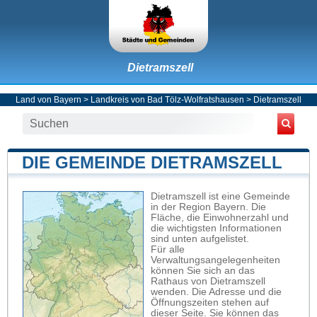
Dietramszell
Land von Bayern
>
Landkreis von Bad Tölz-Wolfratshausen
>
Dietramszell
DIE GEMEINDE DIETRAMSZELL
Dietramszell ist eine Gemeinde
in der Region Bayern. Die
Fläche, die Einwohnerzahl und
die wichtigsten Informationen
sind unten aufgelistet.
Für alle
Verwaltungsangelegenheiten
können Sie sich an das
Rathaus von Dietramszell
wenden. Die Adresse und die
Öffnungszeiten stehen auf
dieser Seite. Sie können das