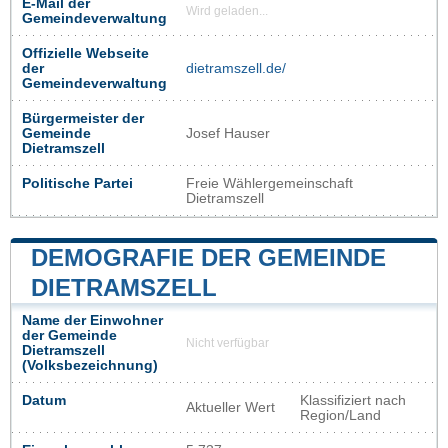
E-Mail der
Wird geladen...
Gemeindeverwaltung
Offizielle Webseite
der
dietramszell.de/
Gemeindeverwaltung
Bürgermeister der
Gemeinde
Josef Hauser
Dietramszell
Politische Partei
Freie Wählergemeinschaft
Dietramszell
DEMOGRAFIE DER GEMEINDE
DIETRAMSZELL
Name der Einwohner
der Gemeinde
Nicht verfügbar
Dietramszell
(Volksbezeichnung)
Datum
Klassifiziert nach
Aktueller Wert
Region/Land