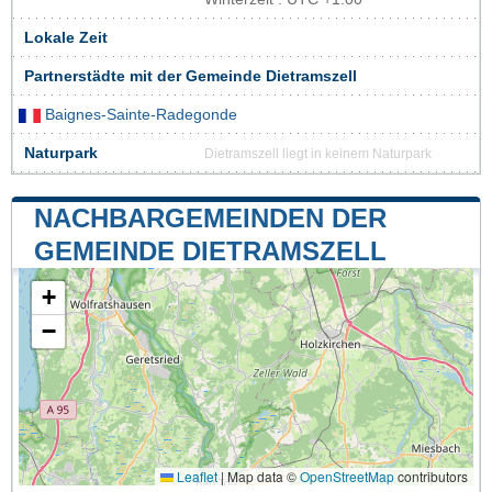
Lokale Zeit
Partnerstädte mit der Gemeinde Dietramszell
Baignes-Sainte-Radegonde
Naturpark
Dietramszell liegt in keinem Naturpark
NACHBARGEMEINDEN DER
GEMEINDE DIETRAMSZELL
+
−
Leaflet
|
Map data ©
OpenStreetMap
contributors