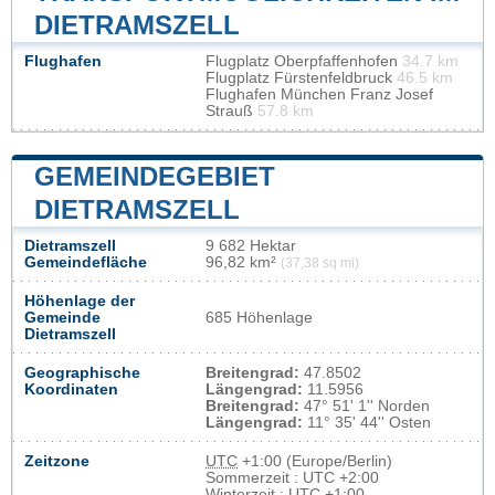
DIETRAMSZELL
Flughafen
Flugplatz Oberpfaffenhofen
34.7 km
Flugplatz Fürstenfeldbruck
46.5 km
Flughafen München Franz Josef
Strauß
57.8 km
GEMEINDEGEBIET
DIETRAMSZELL
Dietramszell
9 682 Hektar
Gemeindefläche
96,82 km²
(37,38 sq mi)
Höhenlage der
Gemeinde
685 Höhenlage
Dietramszell
Geographische
Breitengrad:
47.8502
Koordinaten
Längengrad:
11.5956
Breitengrad:
47° 51' 1'' Norden
Längengrad:
11° 35' 44'' Osten
Zeitzone
UTC
+1:00 (Europe/Berlin)
Sommerzeit : UTC +2:00
Winterzeit : UTC +1:00