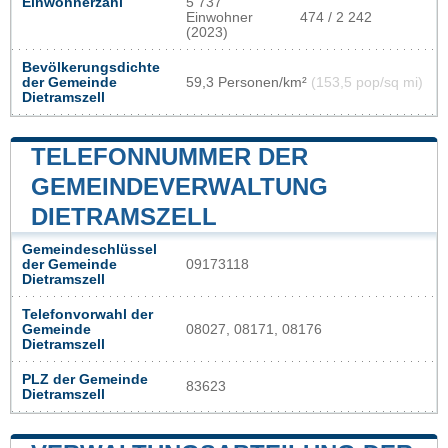
Einwohnerzahl
5 737
Einwohner
474 / 2 242
(2023)
Bevölkerungsdichte
der Gemeinde
59,3 Personen/km²
(153,5 pop/sq mi)
Dietramszell
TELEFONNUMMER DER
GEMEINDEVERWALTUNG
DIETRAMSZELL
Gemeindeschlüssel
der Gemeinde
09173118
Dietramszell
Telefonvorwahl der
Gemeinde
08027, 08171, 08176
Dietramszell
PLZ der Gemeinde
83623
Dietramszell