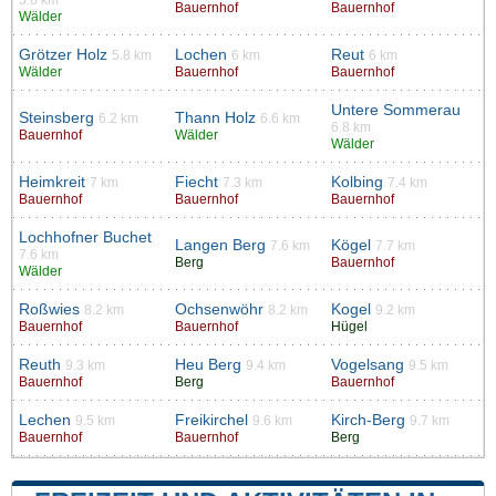
5.6 km
Bauernhof
Bauernhof
Wälder
Grötzer Holz
Lochen
Reut
5.8 km
6 km
6 km
Wälder
Bauernhof
Bauernhof
Untere Sommerau
Steinsberg
Thann Holz
6.2 km
6.6 km
6.8 km
Bauernhof
Wälder
Wälder
Heimkreit
Fiecht
Kolbing
7 km
7.3 km
7.4 km
Bauernhof
Bauernhof
Bauernhof
Lochhofner Buchet
Langen Berg
Kögel
7.6 km
7.7 km
7.6 km
Berg
Bauernhof
Wälder
Roßwies
Ochsenwöhr
Kogel
8.2 km
8.2 km
9.2 km
Bauernhof
Bauernhof
Hügel
Reuth
Heu Berg
Vogelsang
9.3 km
9.4 km
9.5 km
Bauernhof
Berg
Bauernhof
Lechen
Freikirchel
Kirch-Berg
9.5 km
9.6 km
9.7 km
Bauernhof
Bauernhof
Berg