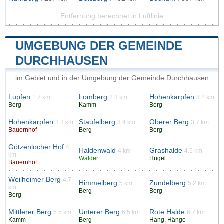
Entfernung berechnet in Luftlinie
UMGEBUNG DER GEMEINDE
DURCHHAUSEN
im Gebiet und in der Umgebung der Gemeinde Durchhausen
Lupfen
Lomberg
Hohenkarpfen
1.7 km
2.3 km
3.2 km
Berg
Kamm
Berg
Hohenkarpfen
Staufelberg
Oberer Berg
3.3 km
3.4 km
3.7 km
Bauernhof
Berg
Berg
Götzenlocher Hof
4
Haldenwald
Grashalde
4 km
4.5 km
km
Wälder
Hügel
Bauernhof
Weilheimer Berg
4.7
Himmelberg
Zundelberg
5 km
5.2 km
km
Berg
Berg
Berg
Mittlerer Berg
Unterer Berg
Rote Halde
5.5 km
6.5 km
6.7 km
Kamm
Berg
Hang, Hänge