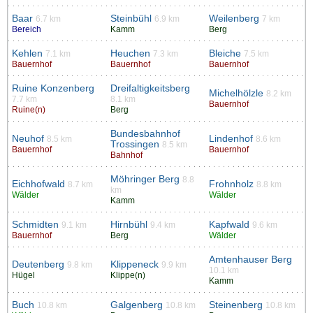
Baar
Steinbühl
Weilenberg
6.7 km
6.9 km
7 km
Bereich
Kamm
Berg
Kehlen
Heuchen
Bleiche
7.1 km
7.3 km
7.5 km
Bauernhof
Bauernhof
Bauernhof
Ruine Konzenberg
Dreifaltigkeitsberg
Michelhölzle
8.2 km
7.7 km
8.1 km
Bauernhof
Ruine(n)
Berg
Bundesbahnhof
Neuhof
Lindenhof
8.5 km
8.6 km
Trossingen
8.5 km
Bauernhof
Bauernhof
Bahnhof
Möhringer Berg
8.8
Eichhofwald
Frohnholz
8.7 km
8.8 km
km
Wälder
Wälder
Kamm
Schmidten
Hirnbühl
Kapfwald
9.1 km
9.4 km
9.6 km
Bauernhof
Berg
Wälder
Amtenhauser Berg
Deutenberg
Klippeneck
9.8 km
9.9 km
10.1 km
Hügel
Klippe(n)
Kamm
Buch
Galgenberg
Steinenberg
10.8 km
10.8 km
10.8 km