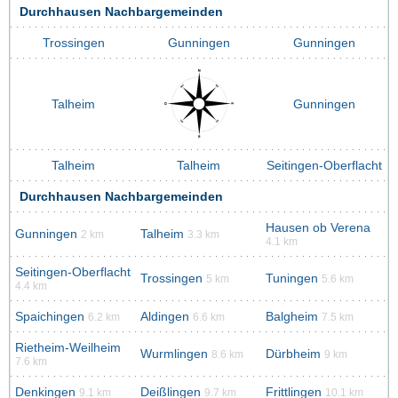
Durchhausen Nachbargemeinden
Trossingen
Gunningen
Gunningen
Talheim
Gunningen
Talheim
Talheim
Seitingen-Oberflacht
Durchhausen Nachbargemeinden
Hausen ob Verena
Gunningen
Talheim
2 km
3.3 km
4.1 km
Seitingen-Oberflacht
Trossingen
Tuningen
5 km
5.6 km
4.4 km
Spaichingen
Aldingen
Balgheim
6.2 km
6.6 km
7.5 km
Rietheim-Weilheim
Wurmlingen
Dürbheim
8.6 km
9 km
7.6 km
Denkingen
Deißlingen
Frittlingen
9.1 km
9.7 km
10.1 km