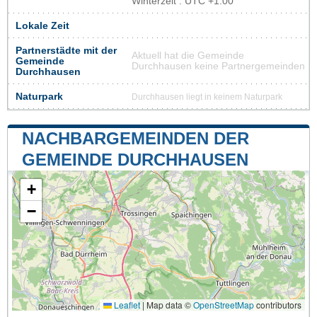
Winterzeit : UTC +1:00
Lokale Zeit
Partnerstädte mit der
Aktuell hat die Gemeinde
Gemeinde
Durchhausen keine Partnergemeinden
Durchhausen
Naturpark
Durchhausen liegt in keinem Naturpark
NACHBARGEMEINDEN DER
GEMEINDE DURCHHAUSEN
+
−
Leaflet
|
Map data ©
OpenStreetMap
contributors