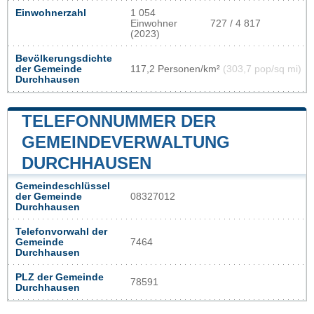
Einwohnerzahl
1 054
Einwohner
727 / 4 817
(2023)
Bevölkerungsdichte
der Gemeinde
117,2 Personen/km²
(303,7 pop/sq mi)
Durchhausen
TELEFONNUMMER DER
GEMEINDEVERWALTUNG
DURCHHAUSEN
Gemeindeschlüssel
der Gemeinde
08327012
Durchhausen
Telefonvorwahl der
Gemeinde
7464
Durchhausen
PLZ der Gemeinde
78591
Durchhausen