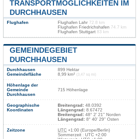
TRANSPORTMÖGLICHKEITEN IM
DURCHHAUSEN
Flughafen
Flughafen Lahr
72.8 km
Flughafen Friedrichshafen
74.7 km
Flughafen Stuttgart
83 km
GEMEINDEGEBIET
DURCHHAUSEN
Durchhausen
899 Hektar
Gemeindefläche
8,99 km²
(3,47 sq mi)
Höhenlage der
Gemeinde
715 Höhenlage
Durchhausen
Geographische
Breitengrad:
48.0392
Koordinaten
Längengrad:
8.67472
Breitengrad:
48° 2' 21'' Norden
Längengrad:
8° 40' 29'' Osten
Zeitzone
UTC
+1:00 (Europe/Berlin)
Sommerzeit : UTC +2:00