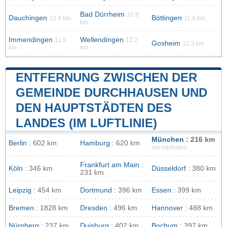
Bad Dürrheim
10.8
Dauchingen
Böttingen
10.8 km
11.8 km
km
Immendingen
Wellendingen
11.9
12.2
Gosheim
12.3 km
km
km
ENTFERNUNG ZWISCHEN DER
GEMEINDE DURCHHAUSEN UND
DEN HAUPTSTÄDTEN DES
LANDES (IM LUFTLINIE)
München
: 216 km
Berlin
: 602 km
Hamburg
: 620 km
am nächsten
Frankfurt am Main
:
Köln
: 346 km
Düsseldorf
: 380 km
231 km
Leipzig
: 454 km
Dortmund
: 396 km
Essen
: 399 km
Bremen
: 1828 km
Dresden
: 496 km
Hannover
: 488 km
Nürnberg
: 237 km
Duisburg
: 402 km
Bochum
: 397 km