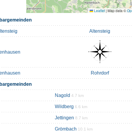
Leaflet
|
Map data ©
Op
bargemeinden
ltensteig
Altensteig
enhausen
enhausen
Rohrdorf
bargemeinden
Nagold
4.7 km
Wildberg
6.6 km
Jettingen
8.7 km
Grömbach
10.1 km