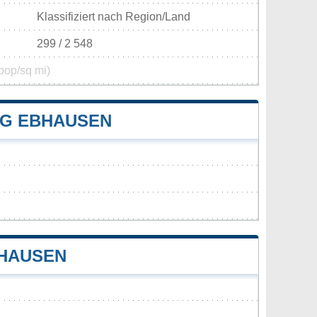
Klassifiziert nach Region/Land
299 / 2 548
pop/sq mi)
G EBHAUSEN
BHAUSEN