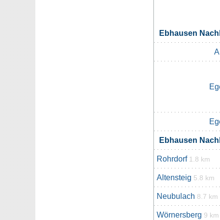
Ebhausen Nach
A
Eg
Eg
Ebhausen Nach
Rohrdorf
1.8 km
Altensteig
5.8 km
Neubulach
8.7 km
Wörnersberg
9 km