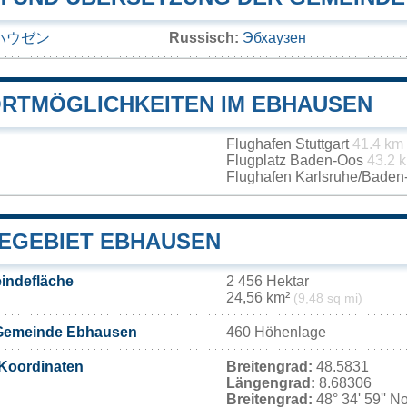
ハウゼン
Russisch:
Эбхаузен
RTMÖGLICHKEITEN IM EBHAUSEN
Flughafen Stuttgart
41.4 km
Flugplatz Baden-Oos
43.2 
Flughafen Karlsruhe/Bade
EGEBIET EBHAUSEN
indefläche
2 456 Hektar
24,56 km²
(9,48 sq mi)
 Gemeinde Ebhausen
460 Höhenlage
Koordinaten
Breitengrad:
48.5831
Längengrad:
8.68306
Breitengrad:
48° 34' 59'' N