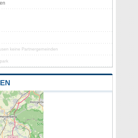
ten
ausen keine Partnergemeinden
rpark
SEN