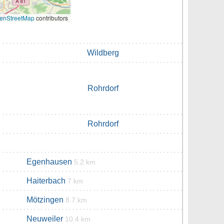
enStreetMap
contributors
Wildberg
Rohrdorf
Rohrdorf
Egenhausen
5.2 km
Haiterbach
7 km
Mötzingen
8.7 km
Neuweiler
10.4 km