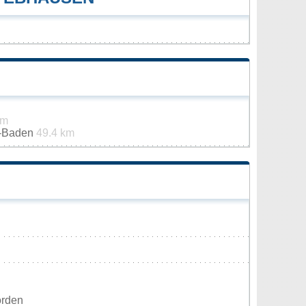
km
n-Baden
49.4 km
orden