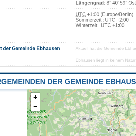
Längengrad:
8° 40' 59'' Os
UTC
+1:00 (Europe/Berlin)
Sommerzeit : UTC +2:00
Winterzeit : UTC +1:00
it der Gemeinde Ebhausen
Aktuell hat die Gemeinde Ebh
Ebhausen liegt in keinem Natu
GEMEINDEN DER GEMEINDE EBHAU
+
−