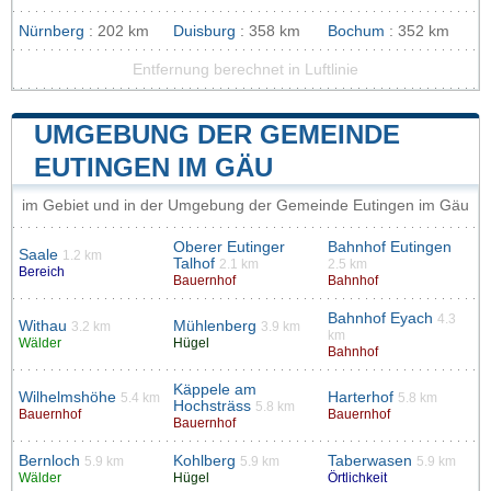
Nürnberg
: 202 km
Duisburg
: 358 km
Bochum
: 352 km
Entfernung berechnet in Luftlinie
UMGEBUNG DER GEMEINDE
EUTINGEN IM GÄU
im Gebiet und in der Umgebung der Gemeinde Eutingen im Gäu
Oberer Eutinger
Bahnhof Eutingen
Saale
1.2 km
Talhof
2.1 km
2.5 km
Bereich
Bauernhof
Bahnhof
Bahnhof Eyach
4.3
Withau
Mühlenberg
3.2 km
3.9 km
km
Wälder
Hügel
Bahnhof
Käppele am
Wilhelmshöhe
Harterhof
5.4 km
5.8 km
Hochsträss
5.8 km
Bauernhof
Bauernhof
Bauernhof
Bernloch
Kohlberg
Taberwasen
5.9 km
5.9 km
5.9 km
Wälder
Hügel
Örtlichkeit