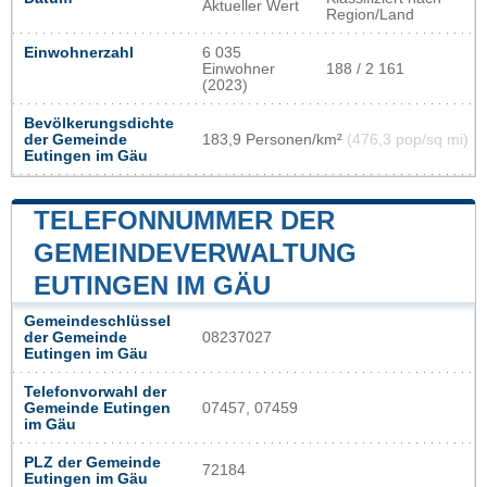
Aktueller Wert
Region/Land
Einwohnerzahl
6 035
Einwohner
188 / 2 161
(2023)
Bevölkerungsdichte
der Gemeinde
183,9 Personen/km²
(476,3 pop/sq mi)
Eutingen im Gäu
TELEFONNUMMER DER
GEMEINDEVERWALTUNG
EUTINGEN IM GÄU
Gemeindeschlüssel
der Gemeinde
08237027
Eutingen im Gäu
Telefonvorwahl der
Gemeinde Eutingen
07457, 07459
im Gäu
PLZ der Gemeinde
72184
Eutingen im Gäu