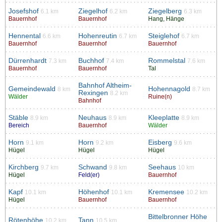
Josefshof
Ziegelhof
Ziegelberg
6.1 km
6.2 km
6.3 km
Bauernhof
Bauernhof
Hang, Hänge
Hennental
Hohenreutin
Steiglehof
6.6 km
6.7 km
6.7 km
Bauernhof
Bauernhof
Bauernhof
Dürrenhardt
Buchhof
Rommelstal
7.3 km
7.4 km
7.6 km
Bauernhof
Bauernhof
Tal
Bahnhof Altheim-
Gemeindewald
Hohennagold
8 km
8.7 km
Rexingen
8.2 km
Wälder
Ruine(n)
Bahnhof
Stäble
Neuhaus
Kleeplatte
8.9 km
8.9 km
8.9 km
Bereich
Bauernhof
Wälder
Horn
Horn
Eisberg
9.1 km
9.2 km
9.6 km
Hügel
Hügel
Hügel
Kirchberg
Schwand
Seehaus
9.7 km
9.8 km
10 km
Hügel
Feld(er)
Bauernhof
Kapf
Höhenhof
Kremensee
10.1 km
10.1 km
10.2 km
Hügel
Bauernhof
Bauernhof
Bittelbronner Höhe
Rötenhöhe
Tann
10.2 km
10.5 km