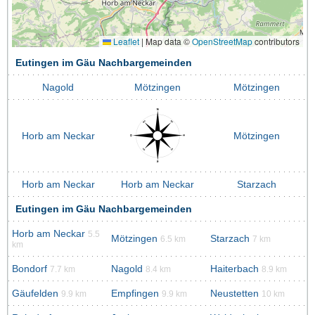
Leaflet
|
Map data ©
OpenStreetMap
contributors
Eutingen im Gäu Nachbargemeinden
Nagold
Mötzingen
Mötzingen
Horb am Neckar
Mötzingen
Horb am Neckar
Horb am Neckar
Starzach
Eutingen im Gäu Nachbargemeinden
Horb am Neckar
5.5
Mötzingen
Starzach
6.5 km
7 km
km
Bondorf
Nagold
Haiterbach
7.7 km
8.4 km
8.9 km
Gäufelden
Empfingen
Neustetten
9.9 km
9.9 km
10 km