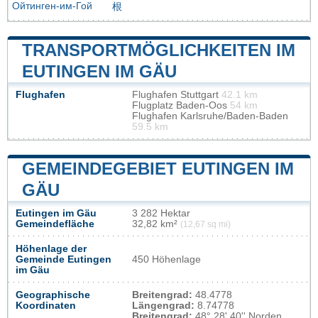
Ойтинген-им-Гой
根
TRANSPORTMÖGLICHKEITEN IM
EUTINGEN IM GÄU
Flughafen
Flughafen Stuttgart
42.1 km
Flugplatz Baden-Oos
54 km
Flughafen Karlsruhe/Baden-Baden
59.5 km
GEMEINDEGEBIET EUTINGEN IM
GÄU
Eutingen im Gäu
3 282 Hektar
Gemeindefläche
32,82 km²
(12,67 sq mi)
Höhenlage der
Gemeinde Eutingen
450 Höhenlage
im Gäu
Geographische
Breitengrad:
48.4778
Koordinaten
Längengrad:
8.74778
Breitengrad:
48° 28' 40'' Norden