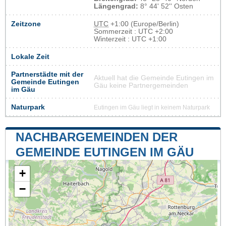
Längengrad:
8° 44' 52'' Osten
Zeitzone
UTC
+1:00 (Europe/Berlin)
Sommerzeit : UTC +2:00
Winterzeit : UTC +1:00
Lokale Zeit
Partnerstädte mit der
Aktuell hat die Gemeinde Eutingen im
Gemeinde Eutingen
Gäu keine Partnergemeinden
im Gäu
Naturpark
Eutingen im Gäu liegt in keinem Naturpark
NACHBARGEMEINDEN DER
GEMEINDE EUTINGEN IM GÄU
+
−