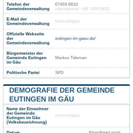
Telefon der
07459 8810
Gemeindeverwaltung
International: +49 7459 8810
E-Mail der
Nicht verfügbar
Gemeindeverwaltung
Offizielle Webseite
der
eutingen-im-gaeu.de/
Gemeindeverwaltung
Bürgermeister der
Gemeinde Eutingen
Markus Tideman
im Gäu
Politische Partei
SPD
DEMOGRAFIE DER GEMEINDE
EUTINGEN IM GÄU
Name der Einwohner
der Gemeinde
Nicht verfügbar
Eutingen im Gäu
(Volksbezeichnung)
Datum
Klassifiziert nach