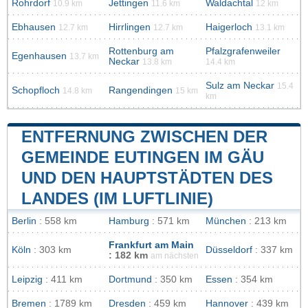
Rohrdorf
Jettingen
Waldachtal
10.9 km
11.6 km
12 km
Ebhausen
Hirrlingen
Haigerloch
12.7 km
12.7 km
13.1 km
Rottenburg am
Pfalzgrafenweiler
Egenhausen
13.7 km
Neckar
13.8 km
14.4 km
Sulz am Neckar
15.4
Schopfloch
Rangendingen
14.8 km
15 km
km
ENTFERNUNG ZWISCHEN DER
GEMEINDE EUTINGEN IM GÄU
UND DEN HAUPTSTÄDTEN DES
LANDES (IM LUFTLINIE)
Berlin
: 558 km
Hamburg
: 571 km
München
: 213 km
Frankfurt am Main
Köln
: 303 km
Düsseldorf
: 337 km
: 182 km
am nächsten
Leipzig
: 411 km
Dortmund
: 350 km
Essen
: 354 km
Bremen
: 1789 km
Dresden
: 459 km
Hannover
: 439 km