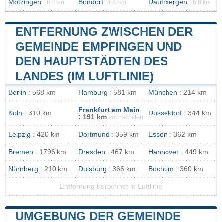
Mötzingen
Bondorf
Dautmergen
16.4 km
16.6 km
16.8 km
ENTFERNUNG ZWISCHEN DER
GEMEINDE EMPFINGEN UND
DEN HAUPTSTÄDTEN DES
LANDES (IM LUFTLINIE)
Berlin
: 568 km
Hamburg
: 581 km
München
: 214 km
Frankfurt am Main
Köln
: 310 km
Düsseldorf
: 344 km
: 191 km
am nächsten
Leipzig
: 420 km
Dortmund
: 359 km
Essen
: 362 km
Bremen
: 1796 km
Dresden
: 467 km
Hannover
: 449 km
Nürnberg
: 210 km
Duisburg
: 366 km
Bochum
: 360 km
Entfernung berechnet in Luftlinie
UMGEBUNG DER GEMEINDE