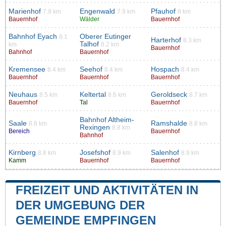
Marienhof
Engenwald
Pfauhof
7.9 km
7.9 km
8 km
Bauernhof
Wälder
Bauernhof
Bahnhof Eyach
Oberer Eutinger
8.1
Harterhof
8.3 km
Talhof
km
8.2 km
Bauernhof
Bahnhof
Bauernhof
Kremensee
Seehof
Hospach
8.4 km
8.4 km
8.4 km
Bauernhof
Bauernhof
Bauernhof
Neuhaus
Keltertal
Geroldseck
8.5 km
8.6 km
8.7 km
Bauernhof
Tal
Bauernhof
Bahnhof Altheim-
Saale
Ramshalde
8.8 km
8.8 km
Rexingen
8.8 km
Bereich
Bauernhof
Bahnhof
Kirnberg
Josefshof
Salenhof
8.8 km
8.9 km
8.9 km
Kamm
Bauernhof
Bauernhof
FREIZEIT UND AKTIVITÄTEN IN
DER UMGEBUNG DER
GEMEINDE EMPFINGEN