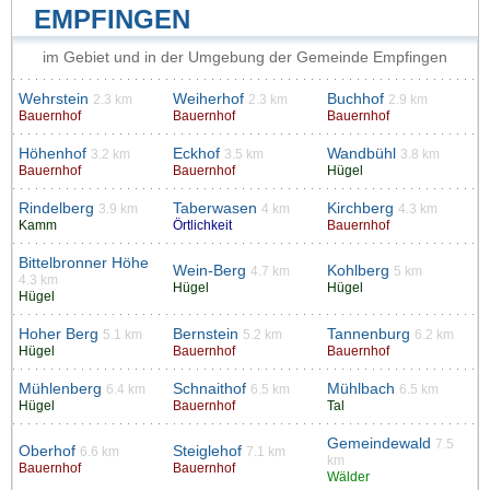
EMPFINGEN
im Gebiet und in der Umgebung der Gemeinde Empfingen
Wehrstein
Weiherhof
Buchhof
2.3 km
2.3 km
2.9 km
Bauernhof
Bauernhof
Bauernhof
Höhenhof
Eckhof
Wandbühl
3.2 km
3.5 km
3.8 km
Bauernhof
Bauernhof
Hügel
Rindelberg
Taberwasen
Kirchberg
3.9 km
4 km
4.3 km
Kamm
Örtlichkeit
Bauernhof
Bittelbronner Höhe
Wein-Berg
Kohlberg
4.7 km
5 km
4.3 km
Hügel
Hügel
Hügel
Hoher Berg
Bernstein
Tannenburg
5.1 km
5.2 km
6.2 km
Hügel
Bauernhof
Bauernhof
Mühlenberg
Schnaithof
Mühlbach
6.4 km
6.5 km
6.5 km
Hügel
Bauernhof
Tal
Gemeindewald
7.5
Oberhof
Steiglehof
6.6 km
7.1 km
km
Bauernhof
Bauernhof
Wälder