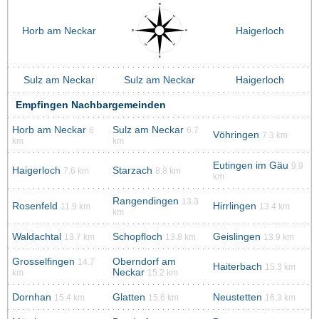
Horb am Neckar
Haigerloch
Sulz am Neckar
Sulz am Neckar
Haigerloch
Empfingen Nachbargemeinden
Horb am Neckar
Sulz am Neckar
6
6.7
Vöhringen
7.3 km
km
km
Eutingen im Gäu
9.9
Haigerloch
Starzach
7.6 km
8.8 km
km
Rangendingen
13.3
Rosenfeld
Hirrlingen
11.9 km
13.4 km
km
Waldachtal
Schopfloch
Geislingen
13.7 km
13.8 km
13.9 km
Grosselfingen
Oberndorf am
14.7
Haiterbach
15.3 km
Neckar
km
15.2 km
Dornhan
Glatten
Neustetten
15.4 km
15.6 km
16.3 km