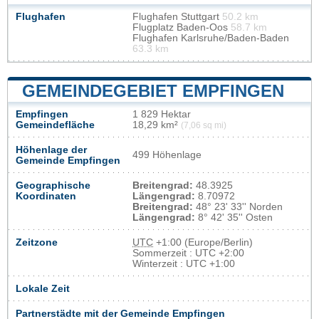
Flughafen
Flughafen Stuttgart
50.2 km
Flugplatz Baden-Oos
58.7 km
Flughafen Karlsruhe/Baden-Baden
63.3 km
GEMEINDEGEBIET EMPFINGEN
Empfingen
1 829 Hektar
Gemeindefläche
18,29 km²
(7,06 sq mi)
Höhenlage der
499 Höhenlage
Gemeinde Empfingen
Geographische
Breitengrad:
48.3925
Koordinaten
Längengrad:
8.70972
Breitengrad:
48° 23' 33'' Norden
Längengrad:
8° 42' 35'' Osten
Zeitzone
UTC
+1:00 (Europe/Berlin)
Sommerzeit : UTC +2:00
Winterzeit : UTC +1:00
Lokale Zeit
Partnerstädte mit der Gemeinde Empfingen