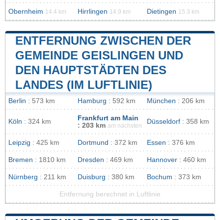
Obernheim
Hirrlingen
Dietingen
14.4 km
14.9 km
15.3 km
ENTFERNUNG ZWISCHEN DER
GEMEINDE GEISLINGEN UND
DEN HAUPTSTÄDTEN DES
LANDES (IM LUFTLINIE)
Berlin
: 573 km
Hamburg
: 592 km
München
: 206 km
Frankfurt am Main
Köln
: 324 km
Düsseldorf
: 358 km
: 203 km
am nächsten
Leipzig
: 425 km
Dortmund
: 372 km
Essen
: 376 km
Bremen
: 1810 km
Dresden
: 469 km
Hannover
: 460 km
Nürnberg
: 211 km
Duisburg
: 380 km
Bochum
: 373 km
Entfernung berechnet in Luftlinie