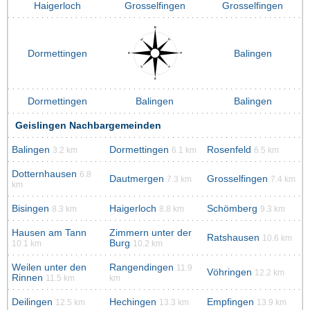
Haigerloch
Grosselfingen
Grosselfingen
Dormettingen
Balingen
Dormettingen
Balingen
Balingen
Geislingen Nachbargemeinden
Balingen
Dormettingen
Rosenfeld
3.2 km
6.1 km
6.5 km
Dotternhausen
6.8
Dautmergen
Grosselfingen
7.3 km
7.4 km
km
Bisingen
Haigerloch
Schömberg
8.3 km
8.8 km
9.3 km
Hausen am Tann
Zimmern unter der
Ratshausen
10.6 km
Burg
10.1 km
10.2 km
Weilen unter den
Rangendingen
11.9
Vöhringen
12.2 km
Rinnen
11.5 km
km
Deilingen
Hechingen
Empfingen
12.5 km
13.3 km
13.9 km