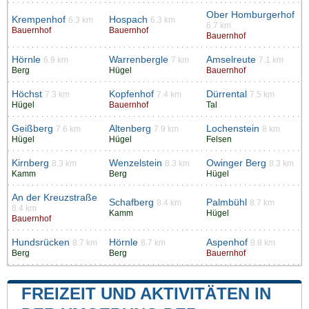
Ober Homburgerhof
Krempenhof
Hospach
6.3 km
6.3 km
6.7 km
Bauernhof
Bauernhof
Bauernhof
Hörnle
Warrenbergle
Amselreute
6.9 km
7 km
7.1 km
Berg
Hügel
Bauernhof
Höchst
Kopfenhof
Dürrental
7.3 km
7.4 km
7.5 km
Hügel
Bauernhof
Tal
Geißberg
Altenberg
Lochenstein
7.6 km
7.9 km
8 km
Hügel
Hügel
Felsen
Kirnberg
Wenzelstein
Owinger Berg
8.3 km
8.3 km
8.3 km
Kamm
Berg
Hügel
An der Kreuzstraße
Schafberg
Palmbühl
8.4 km
8.7 km
8.4 km
Kamm
Hügel
Bauernhof
Hundsrücken
Hörnle
Aspenhof
8.7 km
8.7 km
8.8 km
Berg
Berg
Bauernhof
FREIZEIT UND AKTIVITÄTEN IN