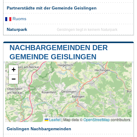
Partnerstädte mit der Gemeinde Geislingen
Ruoms
Naturpark
Geislingen liegt in keinem Naturpark
NACHBARGEMEINDEN DER
GEMEINDE GEISLINGEN
+
−
Leaflet
|
Map data ©
OpenStreetMap
contributors
Geislingen Nachbargemeinden