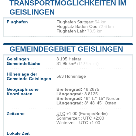
TRANSPORTMÖGLICHKEITEN IM
GEISLINGEN
Flughafen
Flughafen Stuttgart
54 km
Flugplatz Baden-Oos
72.6 km
Flughafen Lahr
73.5 km
GEMEINDEGEBIET GEISLINGEN
Geislingen
3 195 Hektar
Gemeindefläche
31,95 km²
(12,34 sq mi)
Höhenlage der
563 Höhenlage
Gemeinde Geislingen
Geographische
Breitengrad:
48.2875
Koordinaten
Längengrad:
8.8125
Breitengrad:
48° 17' 15'' Norden
Längengrad:
8° 48' 45'' Osten
Zeitzone
UTC
+1:00 (Europe/Berlin)
Sommerzeit : UTC +2:00
Winterzeit : UTC +1:00
Lokale Zeit