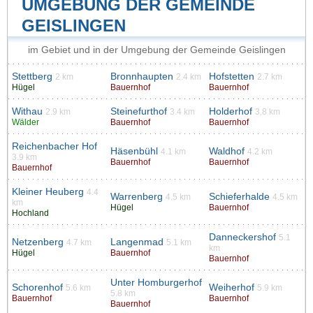
UMGEBUNG DER GEMEINDE
GEISLINGEN
im Gebiet und in der Umgebung der Gemeinde Geislingen
Stettberg
Bronnhaupten
Hofstetten
2 km
2.4 km
2.7 km
Hügel
Bauernhof
Bauernhof
Withau
Steinefurthof
Holderhof
2.9 km
3.4 km
3.8 km
Wälder
Bauernhof
Bauernhof
Reichenbacher Hof
Häsenbühl
Waldhof
4.1 km
4.2 km
3.9 km
Bauernhof
Bauernhof
Bauernhof
Kleiner Heuberg
4.4
Warrenberg
Schieferhalde
4.5 km
4.5 km
km
Hügel
Bauernhof
Hochland
Danneckershof
5.1
Netzenberg
Langenmad
4.7 km
5.1 km
km
Hügel
Bauernhof
Bauernhof
Unter Homburgerhof
Schorenhof
Weiherhof
5.6 km
5.9 km
5.8 km
Bauernhof
Bauernhof
Bauernhof