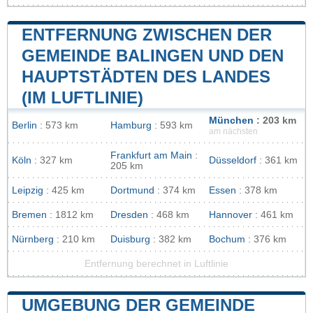
ENTFERNUNG ZWISCHEN DER
GEMEINDE BALINGEN UND DEN
HAUPTSTÄDTEN DES LANDES
(IM LUFTLINIE)
München
: 203 km
Berlin
: 573 km
Hamburg
: 593 km
am nächsten
Frankfurt am Main
:
Köln
: 327 km
Düsseldorf
: 361 km
205 km
Leipzig
: 425 km
Dortmund
: 374 km
Essen
: 378 km
Bremen
: 1812 km
Dresden
: 468 km
Hannover
: 461 km
Nürnberg
: 210 km
Duisburg
: 382 km
Bochum
: 376 km
Entfernung berechnet in Luftlinie
UMGEBUNG DER GEMEINDE