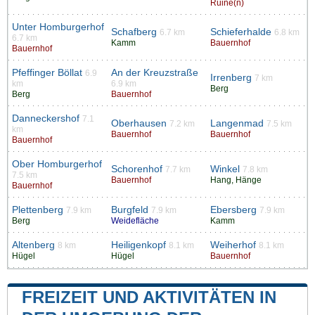
Ruine(n)
Unter Homburgerhof
Schafberg
Schieferhalde
6.7 km
6.8 km
6.7 km
Kamm
Bauernhof
Bauernhof
Pfeffinger Böllat
An der Kreuzstraße
6.9
Irrenberg
7 km
km
6.9 km
Berg
Berg
Bauernhof
Danneckershof
7.1
Oberhausen
Langenmad
7.2 km
7.5 km
km
Bauernhof
Bauernhof
Bauernhof
Ober Homburgerhof
Schorenhof
Winkel
7.7 km
7.8 km
7.5 km
Bauernhof
Hang, Hänge
Bauernhof
Plettenberg
Burgfeld
Ebersberg
7.9 km
7.9 km
7.9 km
Berg
Weidefläche
Kamm
Altenberg
Heiligenkopf
Weiherhof
8 km
8.1 km
8.1 km
Hügel
Hügel
Bauernhof
FREIZEIT UND AKTIVITÄTEN IN