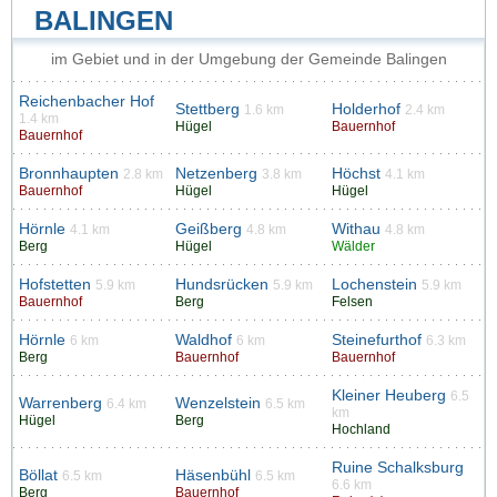
BALINGEN
im Gebiet und in der Umgebung der Gemeinde Balingen
Reichenbacher Hof
Stettberg
Holderhof
1.6 km
2.4 km
1.4 km
Hügel
Bauernhof
Bauernhof
Bronnhaupten
Netzenberg
Höchst
2.8 km
3.8 km
4.1 km
Bauernhof
Hügel
Hügel
Hörnle
Geißberg
Withau
4.1 km
4.8 km
4.8 km
Berg
Hügel
Wälder
Hofstetten
Hundsrücken
Lochenstein
5.9 km
5.9 km
5.9 km
Bauernhof
Berg
Felsen
Hörnle
Waldhof
Steinefurthof
6 km
6 km
6.3 km
Berg
Bauernhof
Bauernhof
Kleiner Heuberg
6.5
Warrenberg
Wenzelstein
6.4 km
6.5 km
km
Hügel
Berg
Hochland
Ruine Schalksburg
Böllat
Häsenbühl
6.5 km
6.5 km
6.6 km
Berg
Bauernhof