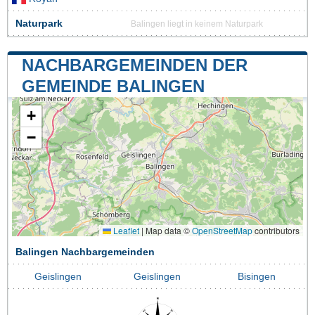
Naturpark
Balingen liegt in keinem Naturpark
NACHBARGEMEINDEN DER
GEMEINDE BALINGEN
+
−
Leaflet
|
Map data ©
OpenStreetMap
contributors
Balingen Nachbargemeinden
Geislingen
Geislingen
Bisingen