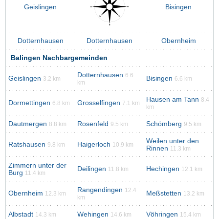
Geislingen
Bisingen
Dotternhausen
Dotternhausen
Obernheim
Balingen Nachbargemeinden
Dotternhausen
6.6
Geislingen
Bisingen
3.2 km
6.6 km
km
Hausen am Tann
8.4
Dormettingen
Grosselfingen
6.8 km
7.1 km
km
Dautmergen
Rosenfeld
Schömberg
8.8 km
9.5 km
9.5 km
Weilen unter den
Ratshausen
Haigerloch
9.8 km
10.9 km
Rinnen
11.3 km
Zimmern unter der
Deilingen
Hechingen
11.8 km
12.1 km
Burg
11.4 km
Rangendingen
12.4
Obernheim
Meßstetten
12.3 km
13.2 km
km
Albstadt
Wehingen
Vöhringen
14.3 km
14.6 km
15.4 km