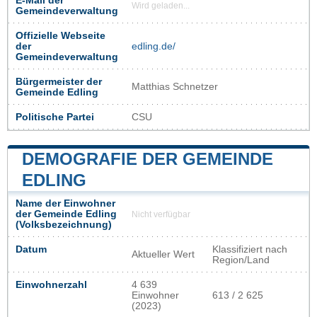
E-Mail der
Wird geladen...
Gemeindeverwaltung
Offizielle Webseite
der
edling.de/
Gemeindeverwaltung
Bürgermeister der
Matthias Schnetzer
Gemeinde Edling
Politische Partei
CSU
DEMOGRAFIE DER GEMEINDE
EDLING
Name der Einwohner
der Gemeinde Edling
Nicht verfügbar
(Volksbezeichnung)
Datum
Klassifiziert nach
Aktueller Wert
Region/Land
Einwohnerzahl
4 639
Einwohner
613 / 2 625
(2023)