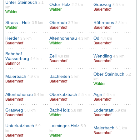
Unter Steinbuch
2.1
Oster Holz
Grasweg
2.2 km
3.5 km
km
Wälder
Bauernhof
Wälder
Strass - Holz
Oberhub
Röhrmoos
3.5 km
3.7 km
3.8 km
Wälder
Bauernhof
Bauernhof
Herder
Altenhohenau
Öd
3.9 km
4.3 km
4.4 km
Bauernhof
Wälder
Bauernhof
Bahnhof
Zell
Wendling
4.8 km
4.9 km
Wasserburg
4.6 km
Bauernhof
Bauernhof
Bahnhof
Ober Steinbuch
5.2
Maierbach
Bachleiten
4.9 km
5 km
km
Bauernhof
Bauernhof
Wälder
Altenhohenau
Oberkatzbach
Aign
5.4 km
5.5 km
5.6 km
Bauernhof
Bauernhof
Bauernhof
Grasweg
Bach-Holz
Loderstätt
5.8 km
5.8 km
5.9 km
Bauernhof
Wälder
Bauernhof
Unterkatzbach
Laiminger-Holz
5.9
5.9
Maierbach
6.1 km
km
km
Bauernhof
Bauernhof
Wälder