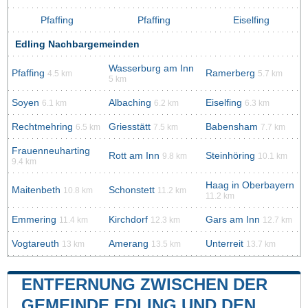
Pfaffing
Pfaffing
Eiselfing
Edling Nachbargemeinden
Wasserburg am Inn
Pfaffing
Ramerberg
4.5 km
5.7 km
5 km
Soyen
Albaching
Eiselfing
6.1 km
6.2 km
6.3 km
Rechtmehring
Griesstätt
Babensham
6.5 km
7.5 km
7.7 km
Frauenneuharting
Rott am Inn
Steinhöring
9.8 km
10.1 km
9.4 km
Haag in Oberbayern
Maitenbeth
Schonstett
10.8 km
11.2 km
11.2 km
Emmering
Kirchdorf
Gars am Inn
11.4 km
12.3 km
12.7 km
Vogtareuth
Amerang
Unterreit
13 km
13.5 km
13.7 km
ENTFERNUNG ZWISCHEN DER
GEMEINDE EDLING UND DEN