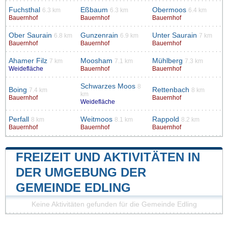
Fuchsthal
Eßbaum
Obermoos
6.3 km
6.3 km
6.4 km
Bauernhof
Bauernhof
Bauernhof
Ober Saurain
Gunzenrain
Unter Saurain
6.8 km
6.9 km
7 km
Bauernhof
Bauernhof
Bauernhof
Ahamer Filz
Moosham
Mühlberg
7 km
7.1 km
7.3 km
Weidefläche
Bauernhof
Bauernhof
Schwarzes Moos
8
Boing
Rettenbach
7.4 km
8 km
km
Bauernhof
Bauernhof
Weidefläche
Perfall
Weitmoos
Rappold
8 km
8.1 km
8.2 km
Bauernhof
Bauernhof
Bauernhof
FREIZEIT UND AKTIVITÄTEN IN
DER UMGEBUNG DER
GEMEINDE EDLING
Keine Aktivitäten gefunden für die Gemeinde Edling