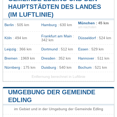
HAUPTSTÄDTEN DES LANDES
(IM LUFTLINIE)
München
: 45 km
Berlin
: 505 km
Hamburg
: 630 km
am nächsten
Frankfurt am Main
:
Köln
: 494 km
Düsseldorf
: 524 km
342 km
Leipzig
: 366 km
Dortmund
: 512 km
Essen
: 529 km
Bremen
: 1969 km
Dresden
: 352 km
Hannover
: 511 km
Nürnberg
: 175 km
Duisburg
: 540 km
Bochum
: 521 km
Entfernung berechnet in Luftlinie
UMGEBUNG DER GEMEINDE
EDLING
im Gebiet und in der Umgebung der Gemeinde Edling