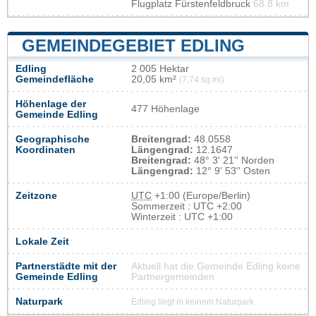
Flugplatz Fürstenfeldbruck
68.8 km
GEMEINDEGEBIET EDLING
Edling
2 005 Hektar
Gemeindefläche
20,05 km²
(7,74 sq mi)
Höhenlage der
477 Höhenlage
Gemeinde Edling
Geographische
Breitengrad:
48.0558
Koordinaten
Längengrad:
12.1647
Breitengrad:
48° 3' 21'' Norden
Längengrad:
12° 9' 53'' Osten
Zeitzone
UTC
+1:00 (Europe/Berlin)
Sommerzeit : UTC +2:00
Winterzeit : UTC +1:00
Lokale Zeit
Partnerstädte mit der
Aktuell hat die Gemeinde Edling keine
Gemeinde Edling
Partnergemeinden
Naturpark
Edling liegt in keinem Naturpark