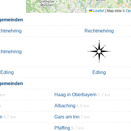
Leaflet
|
Map data ©
Op
gemeinden
htmehring
Rechtmehring
htmehring
Edling
Edling
gemeinden
Haag in Oberbayern
 km
5.7 km
Albaching
m
6.5 km
n
Gars am Inn
6.7 km
7 km
Pfaffing
9.7 km