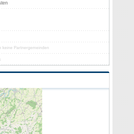
sten
n keine Partnergemeinden
k