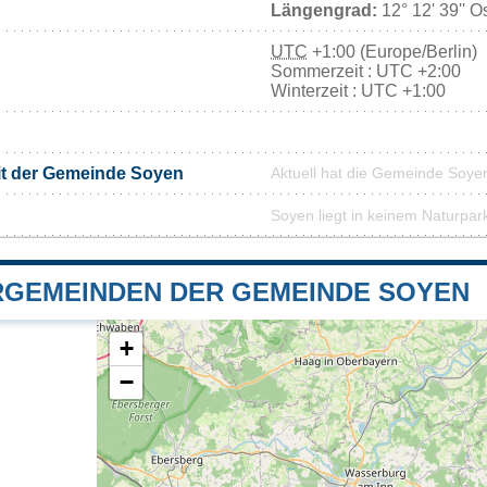
Längengrad:
12° 12' 39'' O
UTC
+1:00 (Europe/Berlin)
Sommerzeit : UTC +2:00
Winterzeit : UTC +1:00
it der Gemeinde Soyen
Aktuell hat die Gemeinde Soye
Soyen liegt in keinem Naturpar
GEMEINDEN DER GEMEINDE SOYEN
+
−