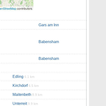
enStreetMap
contributors
Gars am Inn
Babensham
Babensham
Edling
6.1 km
Kirchdorf
6.5 km
Maitenbeth
8.9 km
Unterreit
9.9 km