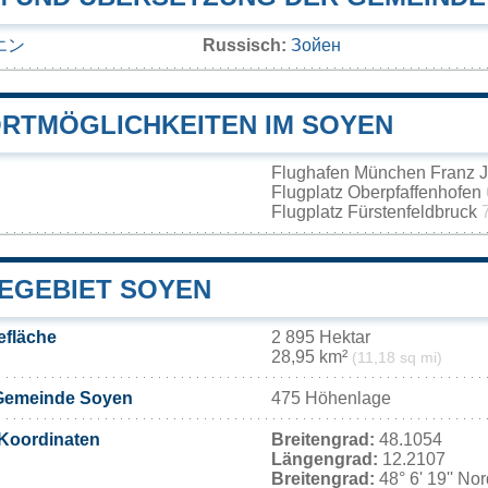
エン
Russisch:
Зойен
RTMÖGLICHKEITEN IM SOYEN
Flughafen München Franz J
Flugplatz Oberpfaffenhofen
Flugplatz Fürstenfeldbruck
EGEBIET SOYEN
fläche
2 895 Hektar
28,95 km²
(11,18 sq mi)
Gemeinde Soyen
475 Höhenlage
Koordinaten
Breitengrad:
48.1054
Längengrad:
12.2107
Breitengrad:
48° 6' 19'' No