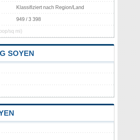
Klassifiziert nach Region/Land
949 / 3 398
pop/sq mi)
G SOYEN
YEN