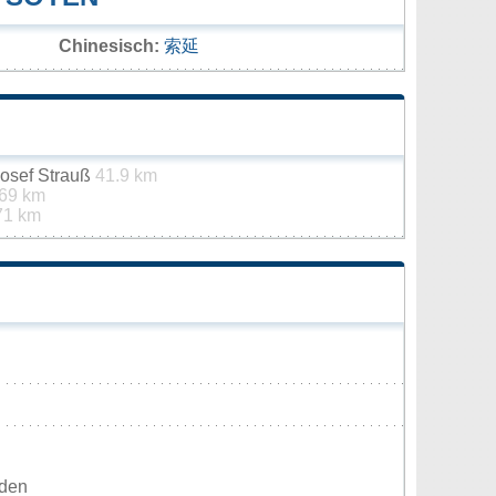
Chinesisch:
索延
osef Strauß
41.9 km
69 km
71 km
rden