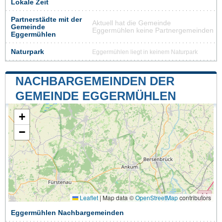
Lokale Zeit
Partnerstädte mit der
Aktuell hat die Gemeinde
Gemeinde
Eggermühlen keine Partnergemeinden
Eggermühlen
Naturpark
Eggermühlen liegt in keinem Naturpark
NACHBARGEMEINDEN DER
GEMEINDE EGGERMÜHLEN
+
−
Leaflet
|
Map data ©
OpenStreetMap
contributors
Eggermühlen Nachbargemeinden