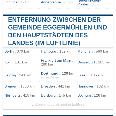
Neuenkirchen-
Löningen
Andervenne
17 km
17.7 km
Vörden
17.8 km
ENTFERNUNG ZWISCHEN DER
GEMEINDE EGGERMÜHLEN UND
DEN HAUPTSTÄDTEN DES
LANDES (IM LUFTLINIE)
Berlin
: 379 km
Hamburg
: 182 km
München
: 560 km
Frankfurt am Main
:
Köln
: 191 km
Düsseldorf
: 165 km
280 km
Dortmund
: 120 km
Leipzig
: 341 km
Essen
: 135 km
am nächsten
Bremen
: 1383 km
Dresden
: 441 km
Hannover
: 132 km
Nürnberg
: 415 km
Duisburg
: 145 km
Bochum
: 128 km
Entfernung berechnet in Luftlinie