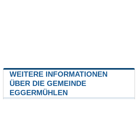
WEITERE INFORMATIONEN
ÜBER DIE GEMEINDE
EGGERMÜHLEN
Kernkraftwerk
Kernkraftwerk Emsland
35 mile
Unsere Website ist nicht mit einer Regierungsbehörde
des Landes verbunden oder wird von ihr gesponsert.
Wir sind ein unabhängiges Unternehmen, das sich der