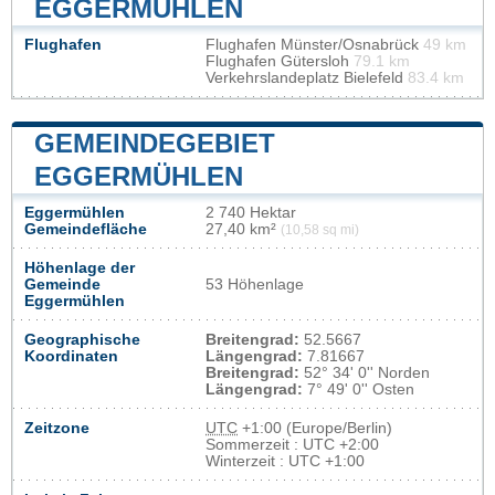
EGGERMÜHLEN
Flughafen
Flughafen Münster/Osnabrück
49 km
Flughafen Gütersloh
79.1 km
Verkehrslandeplatz Bielefeld
83.4 km
GEMEINDEGEBIET
EGGERMÜHLEN
Eggermühlen
2 740 Hektar
Gemeindefläche
27,40 km²
(10,58 sq mi)
Höhenlage der
Gemeinde
53 Höhenlage
Eggermühlen
Geographische
Breitengrad:
52.5667
Koordinaten
Längengrad:
7.81667
Breitengrad:
52° 34' 0'' Norden
Längengrad:
7° 49' 0'' Osten
Zeitzone
UTC
+1:00 (Europe/Berlin)
Sommerzeit : UTC +2:00
Winterzeit : UTC +1:00