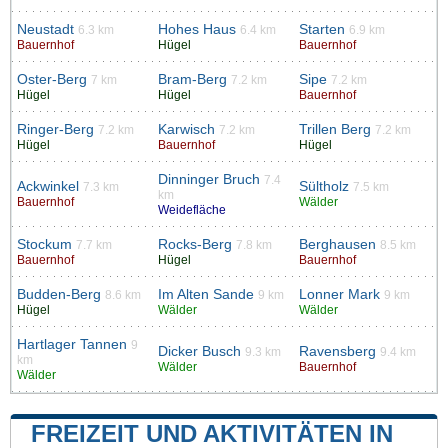
Neustadt
Hohes Haus
Starten
6.3 km
6.4 km
6.9 km
Bauernhof
Hügel
Bauernhof
Oster-Berg
Bram-Berg
Sipe
7 km
7.2 km
7.2 km
Hügel
Hügel
Bauernhof
Ringer-Berg
Karwisch
Trillen Berg
7.2 km
7.2 km
7.2 km
Hügel
Bauernhof
Hügel
Dinninger Bruch
7.4
Ackwinkel
Sültholz
7.3 km
7.5 km
km
Bauernhof
Wälder
Weidefläche
Stockum
Rocks-Berg
Berghausen
7.7 km
7.8 km
8.5 km
Bauernhof
Hügel
Bauernhof
Budden-Berg
Im Alten Sande
Lonner Mark
8.6 km
9 km
9 km
Hügel
Wälder
Wälder
Hartlager Tannen
9
Dicker Busch
Ravensberg
9.3 km
9.4 km
km
Wälder
Bauernhof
Wälder
FREIZEIT UND AKTIVITÄTEN IN