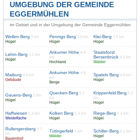
UMGEBUNG DER GEMEINDE
EGGERMÜHLEN
im Gebiet und in der Umgebung der Gemeinde Eggermühlen
Wellen-Berg
Pennigs Berg
Klei-Berg
3 km
3.8 km
3.9 km
Hügel
Hügel
Hügel
Ankumer Höhe
Staatsforst
4.4
Lehm-Berg
4.2 km
Bersenbrück
km
4.5 km
Hügel
Hochland
Wälder
Ankumer Höhe
4.8
Maiburg
Spatels Berg
4.8 km
4.8 km
km
Gebäude
Hügel
Berge
Quecken-Berg
Krippenfeld Berg
5.1
5.1
Gauens-Berg
5 km
km
km
Hügel
Hügel
Hügel
Haffwiesen
Kolken Berg
Riege-Berg
5.2 km
5.3 km
5.4 km
Weidefläche
Hügel
Hügel
Rullengersberg
5.7
Tütingerfeld
Schiller-Berg
6 km
6.1 km
km
Wälder
Hügel
Bauernhof