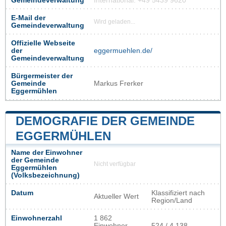
Gemeindeverwaltung
International: +49 5439 9620
E-Mail der
Wird geladen...
Gemeindeverwaltung
Offizielle Webseite
der
eggermuehlen.de/
Gemeindeverwaltung
Bürgermeister der
Gemeinde
Markus Frerker
Eggermühlen
DEMOGRAFIE DER GEMEINDE
EGGERMÜHLEN
Name der Einwohner
der Gemeinde
Nicht verfügbar
Eggermühlen
(Volksbezeichnung)
Datum
Klassifiziert nach
Aktueller Wert
Region/Land
Einwohnerzahl
1 862
Einwohner
524 / 4 138