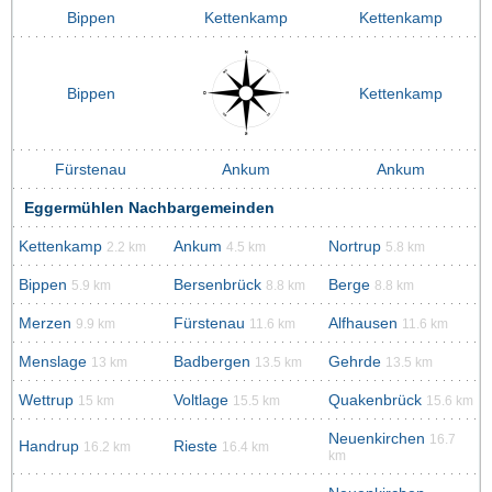
Bippen
Kettenkamp
Kettenkamp
Bippen
Kettenkamp
Fürstenau
Ankum
Ankum
Eggermühlen Nachbargemeinden
Kettenkamp
Ankum
Nortrup
2.2 km
4.5 km
5.8 km
Bippen
Bersenbrück
Berge
5.9 km
8.8 km
8.8 km
Merzen
Fürstenau
Alfhausen
9.9 km
11.6 km
11.6 km
Menslage
Badbergen
Gehrde
13 km
13.5 km
13.5 km
Wettrup
Voltlage
Quakenbrück
15 km
15.5 km
15.6 km
Neuenkirchen
16.7
Handrup
Rieste
16.2 km
16.4 km
km