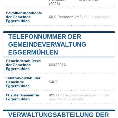
(2023)
Bevölkerungsdichte
der Gemeinde
68,0 Personen/km²
(176,0 pop/sq mi)
Eggermühlen
TELEFONNUMMER DER
GEMEINDEVERWALTUNG
EGGERMÜHLEN
Gemeindeschlüssel
der Gemeinde
03459016
Eggermühlen
Telefonvorwahl der
Gemeinde
5462
Eggermühlen
PLZ der Gemeinde
49577
(2 andere Gemeinden mit der
Eggermühlen
gleichen Postleitzahl)
VERWALTUNGSABTEILUNG DER