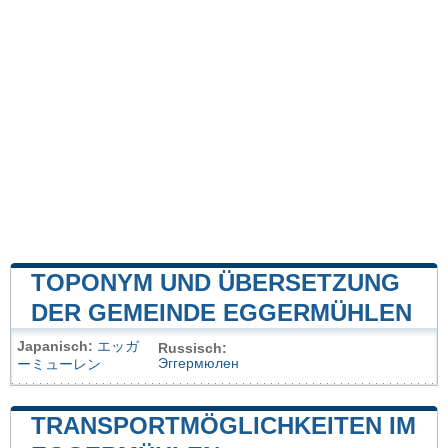
TOPONYM UND ÜBERSETZUNG
DER GEMEINDE EGGERMÜHLEN
Japanisch:
エッガ
Russisch:
Эггермюлен
ーミューレン
TRANSPORTMÖGLICHKEITEN IM