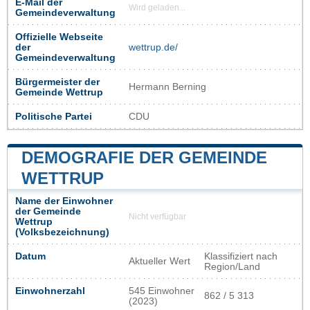
E-Mail der
Wird geladen...
Gemeindeverwaltung
Offizielle Webseite
der
wettrup.de/
Gemeindeverwaltung
Bürgermeister der
Hermann Berning
Gemeinde Wettrup
Politische Partei
CDU
DEMOGRAFIE DER GEMEINDE
WETTRUP
Name der Einwohner
der Gemeinde
Nicht verfügbar
Wettrup
(Volksbezeichnung)
Datum
Klassifiziert nach
Aktueller Wert
Region/Land
Einwohnerzahl
545 Einwohner
862 / 5 313
(2023)