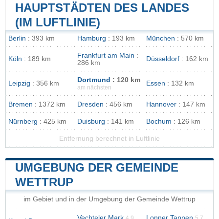
HAUPTSTÄDTEN DES LANDES
(IM LUFTLINIE)
Berlin
: 393 km
Hamburg
: 193 km
München
: 570 km
Frankfurt am Main
:
Köln
: 189 km
Düsseldorf
: 162 km
286 km
Dortmund
: 120 km
Leipzig
: 356 km
Essen
: 132 km
am nächsten
Bremen
: 1372 km
Dresden
: 456 km
Hannover
: 147 km
Nürnberg
: 425 km
Duisburg
: 141 km
Bochum
: 126 km
Entfernung berechnet in Luftlinie
UMGEBUNG DER GEMEINDE
WETTRUP
im Gebiet und in der Umgebung der Gemeinde Wettrup
Vechteler Mark
Lonner Tannen
4.9
5.7