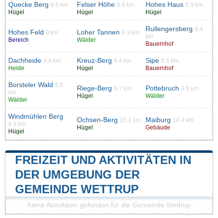
Quecke Berg
Felser Höhe
Hohes Haus
8.8 km
8.9 km
8.9 km
Hügel
Hügel
Hügel
Rullengersberg
9.4
Hohes Feld
Loher Tannen
9 km
9.3 km
km
Bereich
Wälder
Bauernhof
Dachheide
Kreuz-Berg
Sipe
9.4 km
9.4 km
9.5 km
Heide
Hügel
Bauernhof
Borsteler Wald
9.5
Riege-Berg
Pottebruch
9.7 km
9.8 km
km
Hügel
Wälder
Wälder
Windmühlen Berg
Ochsen-Berg
Maiburg
10.1 km
10.4 km
9.9 km
Hügel
Gebäude
Hügel
FREIZEIT UND AKTIVITÄTEN IN
DER UMGEBUNG DER
GEMEINDE WETTRUP
Keine Aktivitäten gefunden für die Gemeinde Wettrup