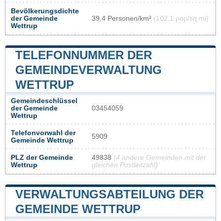
Bevölkerungsdichte
der Gemeinde
39,4 Personen/km²
(102,1 pop/sq mi)
Wettrup
TELEFONNUMMER DER
GEMEINDEVERWALTUNG
WETTRUP
Gemeindeschlüssel
der Gemeinde
03454059
Wettrup
Telefonvorwahl der
5909
Gemeinde Wettrup
PLZ der Gemeinde
49838
(4 andere Gemeinden mit der
Wettrup
gleichen Postleitzahl)
VERWALTUNGSABTEILUNG DER
GEMEINDE WETTRUP