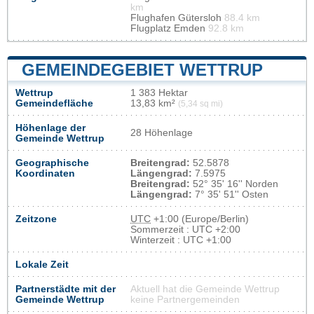
km
Flughafen Gütersloh
88.4 km
Flugplatz Emden
92.8 km
GEMEINDEGEBIET WETTRUP
Wettrup
1 383 Hektar
Gemeindefläche
13,83 km²
(5,34 sq mi)
Höhenlage der
28 Höhenlage
Gemeinde Wettrup
Geographische
Breitengrad:
52.5878
Koordinaten
Längengrad:
7.5975
Breitengrad:
52° 35' 16'' Norden
Längengrad:
7° 35' 51'' Osten
Zeitzone
UTC
+1:00 (Europe/Berlin)
Sommerzeit : UTC +2:00
Winterzeit : UTC +1:00
Lokale Zeit
Partnerstädte mit der
Aktuell hat die Gemeinde Wettrup
Gemeinde Wettrup
keine Partnergemeinden