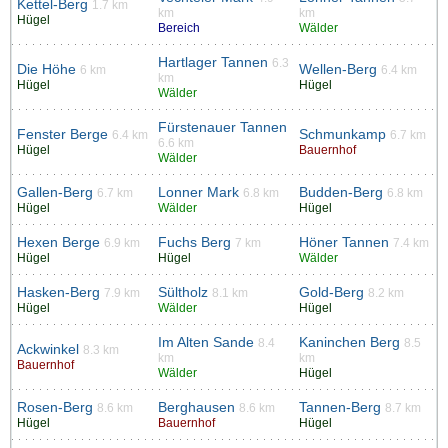
Kettel-Berg
1.7 km
km
km
Hügel
Bereich
Wälder
Hartlager Tannen
6.3
Die Höhe
Wellen-Berg
6 km
6.4 km
km
Hügel
Hügel
Wälder
Fürstenauer Tannen
Fenster Berge
Schmunkamp
6.4 km
6.7 km
6.6 km
Hügel
Bauernhof
Wälder
Gallen-Berg
Lonner Mark
Budden-Berg
6.7 km
6.8 km
6.8 km
Hügel
Wälder
Hügel
Hexen Berge
Fuchs Berg
Höner Tannen
6.9 km
7 km
7.4 km
Hügel
Hügel
Wälder
Hasken-Berg
Sültholz
Gold-Berg
7.9 km
8.1 km
8.2 km
Hügel
Wälder
Hügel
Im Alten Sande
Kaninchen Berg
8.4
8.5
Ackwinkel
8.3 km
km
km
Bauernhof
Wälder
Hügel
Rosen-Berg
Berghausen
Tannen-Berg
8.6 km
8.6 km
8.7 km
Hügel
Bauernhof
Hügel