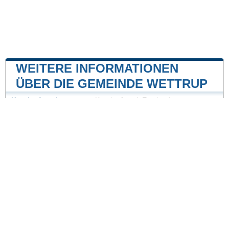
WEITERE INFORMATIONEN
ÜBER DIE GEMEINDE WETTRUP
Kernkraftwerk
Kernkraftwerk Emsland
23 mile
Unsere Website ist nicht mit einer Regierungsbehörde
des Landes verbunden oder wird von ihr gesponsert.
Wir sind ein unabhängiges Unternehmen, das sich der
Bereitstellung wertvoller Informationen für die Bürger
und Einwohner des Landes verschrieben hat.
Impressum
|
Daten aktualisieren
|
Kontakt
|
Städte und Ortschaften
der Welt
| Copyright © 2026 stadte-gemeinden.de Alle
Rechte vorbehalten