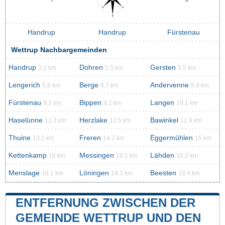
Handrup
Handrup
Fürstenau
Wettrup Nachbargemeinden
Handrup
Dohren
Gersten
3.2 km
5.5 km
5.5 km
Lengerich
Berge
Andervenne
5.8 km
8.7 km
8.8 km
Fürstenau
Bippen
Langen
9.2 km
9.2 km
10.1 km
Haselünne
Herzlake
Bawinkel
12.3 km
12.5 km
12.8 km
Thuine
Freren
Eggermühlen
13.2 km
14.2 km
15 km
Kettenkamp
Messingen
Lähden
16 km
16.1 km
18.2 km
Menslage
Löningen
Beesten
18.2 km
18.3 km
18.4 km
ENTFERNUNG ZWISCHEN DER
GEMEINDE WETTRUP UND DEN