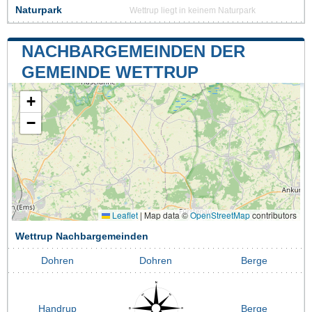
Naturpark
Wettrup liegt in keinem Naturpark
NACHBARGEMEINDEN DER
GEMEINDE WETTRUP
+
−
Leaflet
|
Map data ©
OpenStreetMap
contributors
Wettrup Nachbargemeinden
Dohren
Dohren
Berge
Handrup
Berge