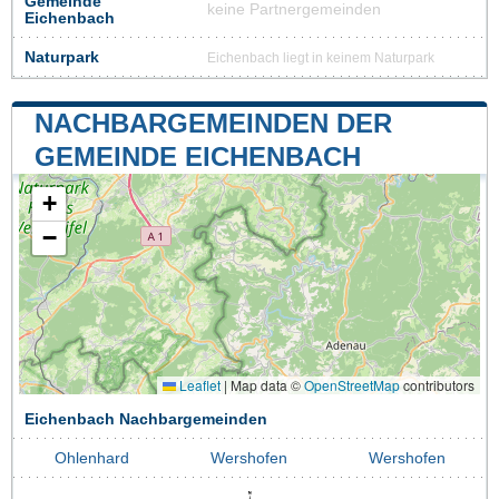
Gemeinde
keine Partnergemeinden
Eichenbach
Naturpark
Eichenbach liegt in keinem Naturpark
NACHBARGEMEINDEN DER
GEMEINDE EICHENBACH
+
−
Leaflet
|
Map data ©
OpenStreetMap
contributors
Eichenbach Nachbargemeinden
Ohlenhard
Wershofen
Wershofen