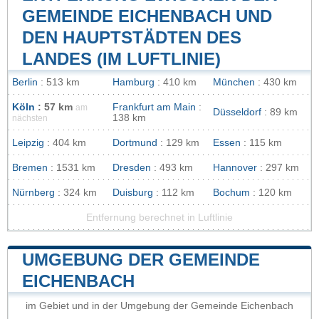
GEMEINDE EICHENBACH UND
DEN HAUPTSTÄDTEN DES
LANDES (IM LUFTLINIE)
Berlin
: 513 km
Hamburg
: 410 km
München
: 430 km
Köln
: 57 km
Frankfurt am Main
:
am
Düsseldorf
: 89 km
138 km
nächsten
Leipzig
: 404 km
Dortmund
: 129 km
Essen
: 115 km
Bremen
: 1531 km
Dresden
: 493 km
Hannover
: 297 km
Nürnberg
: 324 km
Duisburg
: 112 km
Bochum
: 120 km
Entfernung berechnet in Luftlinie
UMGEBUNG DER GEMEINDE
EICHENBACH
im Gebiet und in der Umgebung der Gemeinde Eichenbach