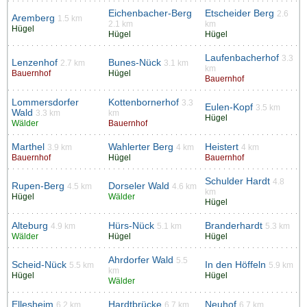
Eichenbacher-Berg
Etscheider Berg
2.6
Aremberg
1.5 km
2.1 km
km
Hügel
Hügel
Hügel
Laufenbacherhof
3.3
Lenzenhof
Bunes-Nück
2.7 km
3.1 km
km
Bauernhof
Hügel
Bauernhof
Lommersdorfer
Kottenbornerhof
3.3
Eulen-Kopf
3.5 km
Wald
3.3 km
km
Hügel
Wälder
Bauernhof
Marthel
Wahlerter Berg
Heistert
3.9 km
4 km
4 km
Bauernhof
Hügel
Bauernhof
Schulder Hardt
4.8
Rupen-Berg
Dorseler Wald
4.5 km
4.6 km
km
Hügel
Wälder
Hügel
Alteburg
Hürs-Nück
Branderhardt
4.9 km
5.1 km
5.3 km
Wälder
Hügel
Hügel
Ahrdorfer Wald
5.5
Scheid-Nück
In den Höffeln
5.5 km
5.9 km
km
Hügel
Hügel
Wälder
Ellesheim
Hardtbrücke
Neuhof
6.2 km
6.7 km
6.7 km