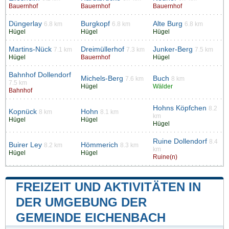
Bauernhof
Bauernhof
Bauernhof
Düngerlay
Burgkopf
Alte Burg
6.8 km
6.8 km
6.8 km
Hügel
Hügel
Hügel
Martins-Nück
Dreimüllerhof
Junker-Berg
7.1 km
7.3 km
7.5 km
Hügel
Bauernhof
Hügel
Bahnhof Dollendorf
Michels-Berg
Buch
7.6 km
8 km
7.5 km
Hügel
Wälder
Bahnhof
Hohns Köpfchen
8.2
Kopnück
Hohn
8 km
8.1 km
km
Hügel
Hügel
Hügel
Ruine Dollendorf
8.4
Buirer Ley
Hömmerich
8.2 km
8.3 km
km
Hügel
Hügel
Ruine(n)
FREIZEIT UND AKTIVITÄTEN IN
DER UMGEBUNG DER
GEMEINDE EICHENBACH