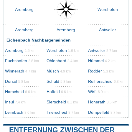
Aremberg
Wershofen
Aremberg
Aremberg
Antweiler
Eichenbach Nachbargemeinden
Aremberg
Wershofen
Antweiler
1.5 km
1.6 km
2.7 km
Fuchshofen
Ohlenhard
Hümmel
2.8 km
3.4 km
4.2 km
Winnerath
Müsch
Rodder
4.7 km
4.9 km
5.3 km
Dorsel
Schuld
Reifferscheid
5.8 km
5.8 km
6.3 km
Harscheid
Hoffeld
Wirft
6.6 km
6.6 km
6.9 km
Insul
Sierscheid
Honerath
7.4 km
8.1 km
8.5 km
Leimbach
Trierscheid
Dümpelfeld
8.6 km
8.7 km
8.7 km
ENTFERNUNG ZWISCHEN DER