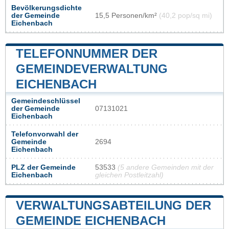
Bevölkerungsdichte
der Gemeinde
15,5 Personen/km²
(40,2 pop/sq mi)
Eichenbach
TELEFONNUMMER DER
GEMEINDEVERWALTUNG
EICHENBACH
Gemeindeschlüssel
der Gemeinde
07131021
Eichenbach
Telefonvorwahl der
Gemeinde
2694
Eichenbach
PLZ der Gemeinde
53533
(5 andere Gemeinden mit der
Eichenbach
gleichen Postleitzahl)
VERWALTUNGSABTEILUNG DER
GEMEINDE EICHENBACH