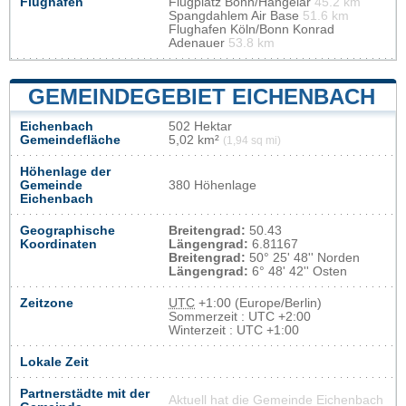
Flughafen
Flugplatz Bonn/Hangelar
45.2 km
Spangdahlem Air Base
51.6 km
Flughafen Köln/Bonn Konrad
Adenauer
53.8 km
GEMEINDEGEBIET EICHENBACH
Eichenbach
502 Hektar
Gemeindefläche
5,02 km²
(1,94 sq mi)
Höhenlage der
Gemeinde
380 Höhenlage
Eichenbach
Geographische
Breitengrad:
50.43
Koordinaten
Längengrad:
6.81167
Breitengrad:
50° 25' 48'' Norden
Längengrad:
6° 48' 42'' Osten
Zeitzone
UTC
+1:00 (Europe/Berlin)
Sommerzeit : UTC +2:00
Winterzeit : UTC +1:00
Lokale Zeit
Partnerstädte mit der
Aktuell hat die Gemeinde Eichenbach