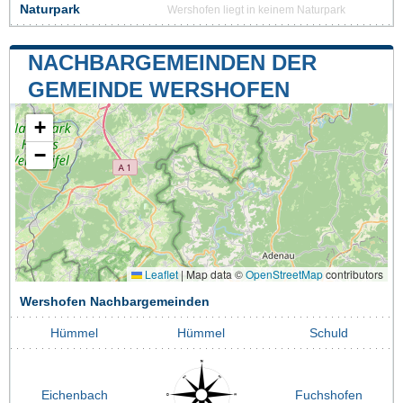
Naturpark
Wershofen liegt in keinem Naturpark
NACHBARGEMEINDEN DER
GEMEINDE WERSHOFEN
+
−
Leaflet
|
Map data ©
OpenStreetMap
contributors
Wershofen Nachbargemeinden
Hümmel
Hümmel
Schuld
Eichenbach
Fuchshofen