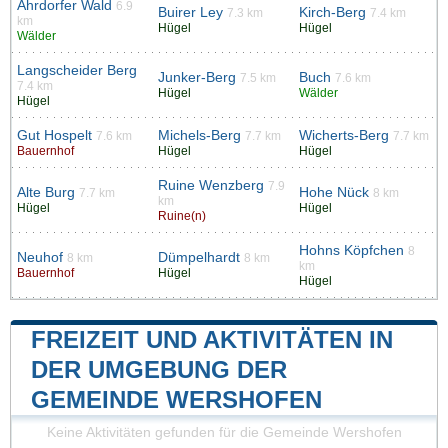
Ahrdorfer Wald
6.9
Buirer Ley
Kirch-Berg
7.3 km
7.4 km
km
Hügel
Hügel
Wälder
Langscheider Berg
Junker-Berg
Buch
7.5 km
7.6 km
7.4 km
Hügel
Wälder
Hügel
Gut Hospelt
Michels-Berg
Wicherts-Berg
7.6 km
7.7 km
7.7 km
Bauernhof
Hügel
Hügel
Ruine Wenzberg
7.9
Alte Burg
Hohe Nück
7.7 km
8 km
km
Hügel
Hügel
Ruine(n)
Hohns Köpfchen
8
Neuhof
Dümpelhardt
8 km
8 km
km
Bauernhof
Hügel
Hügel
FREIZEIT UND AKTIVITÄTEN IN
DER UMGEBUNG DER
GEMEINDE WERSHOFEN
Keine Aktivitäten gefunden für die Gemeinde Wershofen