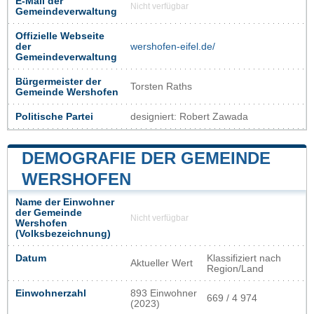
E-Mail der
Nicht verfügbar
Gemeindeverwaltung
Offizielle Webseite
der
wershofen-eifel.de/
Gemeindeverwaltung
Bürgermeister der
Torsten Raths
Gemeinde Wershofen
Politische Partei
designiert: Robert Zawada
DEMOGRAFIE DER GEMEINDE
WERSHOFEN
Name der Einwohner
der Gemeinde
Nicht verfügbar
Wershofen
(Volksbezeichnung)
Datum
Klassifiziert nach
Aktueller Wert
Region/Land
Einwohnerzahl
893 Einwohner
669 / 4 974
(2023)