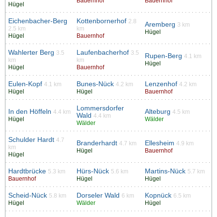
Bauernhof
Bauernhof
Hügel
Eichenbacher-Berg
Kottenbornerhof
2.8
Aremberg
3 km
2.5 km
km
Hügel
Hügel
Bauernhof
Wahlerter Berg
Laufenbacherhof
3.5
3.5
Rupen-Berg
4.1 km
km
km
Hügel
Hügel
Bauernhof
Eulen-Kopf
Bunes-Nück
Lenzenhof
4.1 km
4.2 km
4.2 km
Hügel
Hügel
Bauernhof
Lommersdorfer
In den Höffeln
Alteburg
4.4 km
4.5 km
Wald
4.4 km
Hügel
Wälder
Wälder
Schulder Hardt
4.7
Branderhardt
Ellesheim
4.7 km
4.9 km
km
Hügel
Bauernhof
Hügel
Hardtbrücke
Hürs-Nück
Martins-Nück
5.3 km
5.6 km
5.7 km
Bauernhof
Hügel
Hügel
Scheid-Nück
Dorseler Wald
Kopnück
5.8 km
6 km
6.5 km
Hügel
Wälder
Hügel