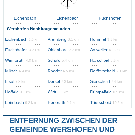
Eichenbach
Eichenbach
Fuchshofen
Wershofen Nachbargemeinden
Eichenbach
Aremberg
Hümmel
1.6 km
3.1 km
3.1 km
Fuchshofen
Ohlenhard
Antweiler
3.2 km
3.2 km
4.1 km
Winnerath
Schuld
Harscheid
4.8 km
5.4 km
5.9 km
Müsch
Rodder
Reifferscheid
6.4 km
6.5 km
7.1 km
Insul
Dorsel
Sierscheid
7.3 km
7.3 km
7.6 km
Hoffeld
Wirft
Dümpelfeld
8.1 km
8.3 km
8.5 km
Leimbach
Honerath
Trierscheid
9.2 km
9.6 km
10.2 km
ENTFERNUNG ZWISCHEN DER
GEMEINDE WERSHOFEN UND