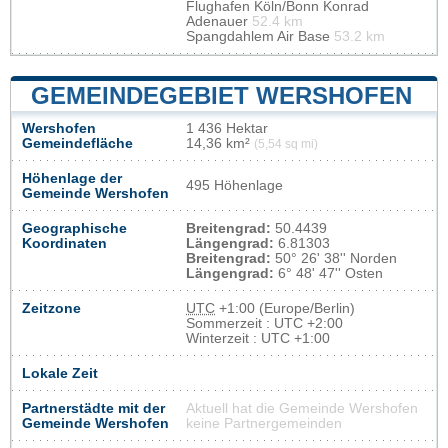
Flughafen Köln/Bonn Konrad
Adenauer
52.4 km
Spangdahlem Air Base
53.2 km
GEMEINDEGEBIET WERSHOFEN
Wershofen
1 436 Hektar
Gemeindefläche
14,36 km²
(5,54 sq mi)
Höhenlage der
495 Höhenlage
Gemeinde Wershofen
Geographische
Breitengrad:
50.4439
Koordinaten
Längengrad:
6.81303
Breitengrad:
50° 26' 38'' Norden
Längengrad:
6° 48' 47'' Osten
Zeitzone
UTC
+1:00 (Europe/Berlin)
Sommerzeit : UTC +2:00
Winterzeit : UTC +1:00
Lokale Zeit
Partnerstädte mit der
Aktuell hat die Gemeinde Wershofen
Gemeinde Wershofen
keine Partnergemeinden