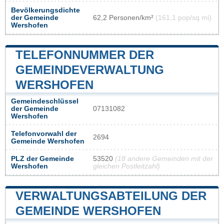
Bevölkerungsdichte
der Gemeinde
62,2 Personen/km²
(161,1 pop/sq mi)
Wershofen
TELEFONNUMMER DER
GEMEINDEVERWALTUNG
WERSHOFEN
Gemeindeschlüssel
der Gemeinde
07131082
Wershofen
Telefonvorwahl der
2694
Gemeinde Wershofen
PLZ der Gemeinde
53520
(18 andere Gemeinden mit der
Wershofen
gleichen Postleitzahl)
VERWALTUNGSABTEILUNG DER
GEMEINDE WERSHOFEN