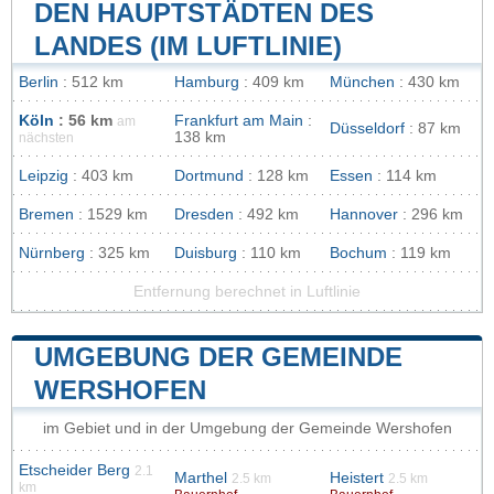
DEN HAUPTSTÄDTEN DES
LANDES (IM LUFTLINIE)
Berlin
: 512 km
Hamburg
: 409 km
München
: 430 km
Köln
: 56 km
Frankfurt am Main
:
am
Düsseldorf
: 87 km
138 km
nächsten
Leipzig
: 403 km
Dortmund
: 128 km
Essen
: 114 km
Bremen
: 1529 km
Dresden
: 492 km
Hannover
: 296 km
Nürnberg
: 325 km
Duisburg
: 110 km
Bochum
: 119 km
Entfernung berechnet in Luftlinie
UMGEBUNG DER GEMEINDE
WERSHOFEN
im Gebiet und in der Umgebung der Gemeinde Wershofen
Etscheider Berg
2.1
Marthel
Heistert
2.5 km
2.5 km
km