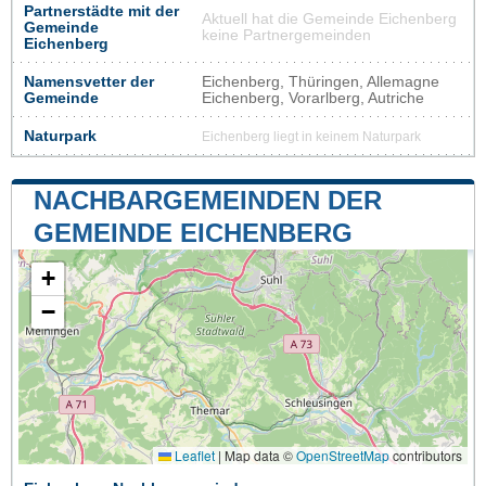
Partnerstädte mit der
Aktuell hat die Gemeinde Eichenberg
Gemeinde
keine Partnergemeinden
Eichenberg
Namensvetter der
Eichenberg, Thüringen, Allemagne
Gemeinde
Eichenberg, Vorarlberg, Autriche
Naturpark
Eichenberg liegt in keinem Naturpark
NACHBARGEMEINDEN DER
GEMEINDE EICHENBERG
+
−
Leaflet
|
Map data ©
OpenStreetMap
contributors