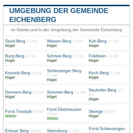
UMGEBUNG DER GEMEINDE
EICHENBERG
im Gebiet und in der Umgebung der Gemeinde Eichenberg
Sand-Berg
Wiesen-Berg
Kuh-Berg
1.1 km
1.3 km
1.7 km
Hügel
Hügel
Hügel
Burg-Berg
Schnee-Berg
Feldstein
1.7 km
1.7 km
2.6 km
Hügel
Hügel
Hügel
Schleusinger Berg
Kossels-Berg
Kirch-Berg
2.6 km
3.1 km
2.9 km
Hügel
Hügel
Hügel
Neuhofer Berg
3.3
Donners-Berg
Sommer-Berg
3.1 km
3.1 km
km
Hügel
Hügel
Hügel
Forst Dietzhausen
Forst Trostadt
Steinge
3.4 km
3.8 km
3.6 km
Wälder
Hügel
Wälder
Forst Schleusingen
Erlauer Berg
Steinsburg
3.8 km
4.1 km