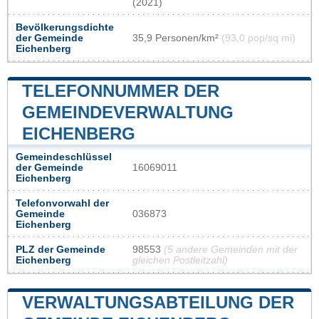
(2021)
Bevölkerungsdichte
der Gemeinde
35,9 Personen/km²
(93,0 pop/sq mi)
Eichenberg
TELEFONNUMMER DER
GEMEINDEVERWALTUNG
EICHENBERG
Gemeindeschlüssel
der Gemeinde
16069011
Eichenberg
Telefonvorwahl der
Gemeinde
036873
Eichenberg
PLZ der Gemeinde
98553
(5 andere Gemeinden mit der
Eichenberg
gleichen Postleitzahl)
VERWALTUNGSABTEILUNG DER