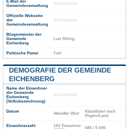
E-Mail der
Nicht verfügbar
Gemeindeverwaltung
Offizielle Webseite
der
Nicht verfügbar
Gemeindeverwaltung
Bürgermeister der
Gemeinde
Lutz Röhrig
Eichenberg
Politische Partei
FwV
DEMOGRAFIE DER GEMEINDE
EICHENBERG
Name der Einwohner
der Gemeinde
Nicht verfügbar
Eichenberg
(Volksbezeichnung)
Datum
Klassifiziert nach
Aktueller Wert
Region/Land
Einwohnerzahl
162 Einwohner
685 / 5 696