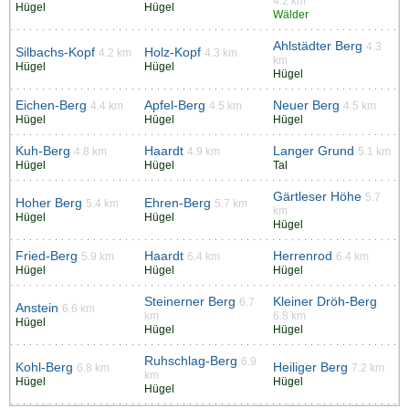
4.2 km
Hügel
Hügel
Wälder
Ahlstädter Berg
4.3
Silbachs-Kopf
Holz-Kopf
4.2 km
4.3 km
km
Hügel
Hügel
Hügel
Eichen-Berg
Apfel-Berg
Neuer Berg
4.4 km
4.5 km
4.5 km
Hügel
Hügel
Hügel
Kuh-Berg
Haardt
Langer Grund
4.8 km
4.9 km
5.1 km
Hügel
Hügel
Tal
Gärtleser Höhe
5.7
Hoher Berg
Ehren-Berg
5.4 km
5.7 km
km
Hügel
Hügel
Hügel
Fried-Berg
Haardt
Herrenrod
5.9 km
6.4 km
6.4 km
Hügel
Hügel
Hügel
Steinerner Berg
Kleiner Dröh-Berg
6.7
Anstein
6.6 km
km
6.8 km
Hügel
Hügel
Hügel
Ruhschlag-Berg
6.9
Kohl-Berg
Heiliger Berg
6.8 km
7.2 km
km
Hügel
Hügel
Hügel