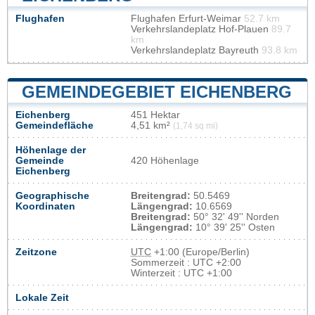
Flughafen
Flughafen Erfurt-Weimar
52.7 km
Verkehrslandeplatz Hof-Plauen
89.7
km
Verkehrslandeplatz Bayreuth
93.8 km
GEMEINDEGEBIET EICHENBERG
Eichenberg
451 Hektar
Gemeindefläche
4,51 km²
(1,74 sq mi)
Höhenlage der
Gemeinde
420 Höhenlage
Eichenberg
Geographische
Breitengrad:
50.5469
Koordinaten
Längengrad:
10.6569
Breitengrad:
50° 32' 49'' Norden
Längengrad:
10° 39' 25'' Osten
Zeitzone
UTC
+1:00 (Europe/Berlin)
Sommerzeit : UTC +2:00
Winterzeit : UTC +1:00
Lokale Zeit