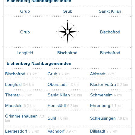
Eichenberg Nachbargemeinden
Grub
Grub
Sankt Kilian
Grub
Bischofrod
Lengfeld
Bischofrod
Bischofrod
Eichenberg Nachbargemeinden
Bischofrod
Grub
Ahlstädt
1.1 km
1.7 km
3 km
Lengfeld
Oberstadt
Kloster Veßra
3.4 km
4.3 km
5.2 km
Themar
Sankt Kilian
Schmeheim
5.6 km
5.8 km
6 km
Marisfeld
Henfstädt
Ehrenberg
6.2 km
6.2 km
7.1 km
Grimmelshausen
7.3
Suhl
Schleusingen
7.6 km
7.9 km
km
Leutersdorf
Vachdorf
Dillstädt
8.3 km
8.9 km
9.6 km