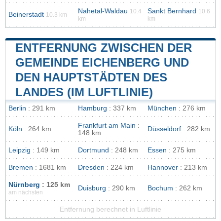
Nahetal-Waldau
Sankt Bernhard
10.4
10.6
Beinerstadt
10.3 km
km
km
ENTFERNUNG ZWISCHEN DER
GEMEINDE EICHENBERG UND
DEN HAUPTSTÄDTEN DES
LANDES (IM LUFTLINIE)
Berlin
: 291 km
Hamburg
: 337 km
München
: 276 km
Frankfurt am Main
:
Köln
: 264 km
Düsseldorf
: 282 km
148 km
Leipzig
: 149 km
Dortmund
: 248 km
Essen
: 275 km
Bremen
: 1681 km
Dresden
: 224 km
Hannover
: 213 km
Nürnberg
: 125 km
Duisburg
: 290 km
Bochum
: 262 km
am nächsten
Entfernung berechnet in Luftlinie