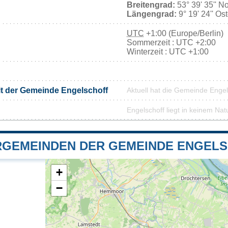
Breitengrad:
53° 39' 35'' N
Längengrad:
9° 19' 24'' Os
UTC
+1:00 (Europe/Berlin)
Sommerzeit : UTC +2:00
Winterzeit : UTC +1:00
it der Gemeinde Engelschoff
Aktuell hat die Gemeinde Enge
Engelschoff liegt in keinem Nat
GEMEINDEN DER GEMEINDE ENGEL
+
−