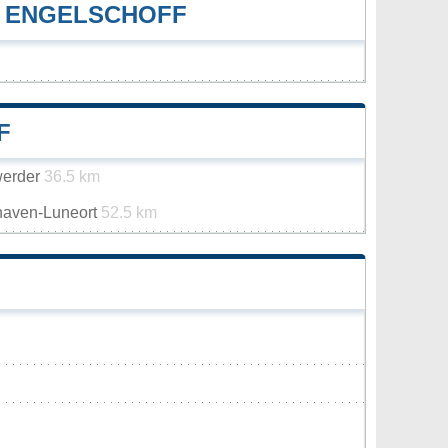
 ENGELSCHOFF
F
werder
36.5 km
haven-Luneort
52.5 km