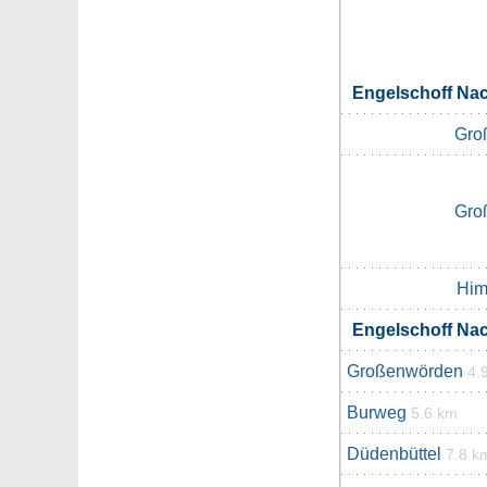
Engelschoff Na
Gro
Gro
Him
Engelschoff Na
Großenwörden
4.
Burweg
5.6 km
Düdenbüttel
7.8 k