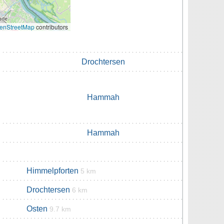
enStreetMap
contributors
Drochtersen
Hammah
Hammah
Himmelpforten
5 km
Drochtersen
6 km
Osten
9.7 km