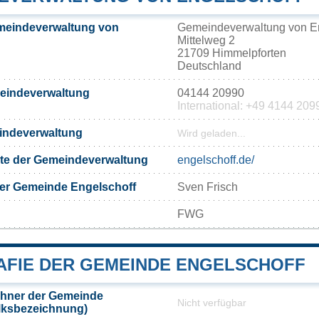
meindeverwaltung von
Gemeindeverwaltung von En
Mittelweg 2
21709 Himmelpforten
Deutschland
meindeverwaltung
04144 20990
International: +49 4144 209
eindeverwaltung
Wird geladen...
eite der Gemeindeverwaltung
engelschoff.de/
der Gemeinde Engelschoff
Sven Frisch
FWG
FIE DER GEMEINDE ENGELSCHOFF
hner der Gemeinde
Nicht verfügbar
lksbezeichnung)