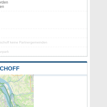
orden
ten
lschoff keine Partnergemeinden
urpark
SCHOFF