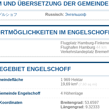
 UND ÜBERSETZUNG DER GEMEINDE
ゲルショフ
Russisch:
Энгельшоф
RTMÖGLICHKEITEN IM ENGELSCHOF
Flugplatz Hamburg-Finken
Flughafen Hamburg
44 km
Verkehrslandeplatz Bremer
EGEBIET ENGELSCHOFF
meindefläche
1 969 Hektar
19,69 km²
(7,60 sq mi)
Gemeinde Engelschoff
4 Höhenlage
Koordinaten
Breitengrad:
53.6597
Längengrad:
9.32333