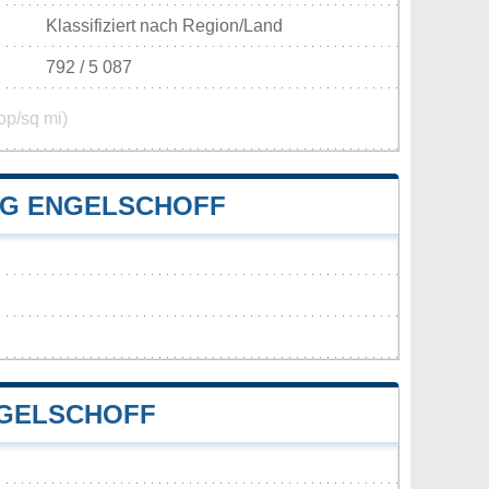
Klassifiziert nach Region/Land
792 / 5 087
op/sq mi)
G ENGELSCHOFF
NGELSCHOFF