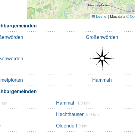
Leaflet
|
Map data ©
Op
chbargemeinden
ßenwörden
Großenwörden
ßenwörden
melpforten
Hammah
chbargemeinden
Hammah
9 km
4.9 km
Hechthausen
5.9 km
Oldendorf
m
9 km