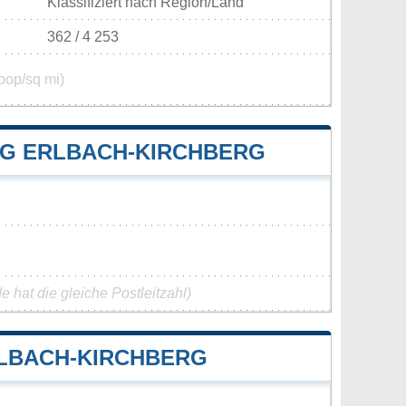
Klassifiziert nach Region/Land
362 / 4 253
pop/sq mi)
G ERLBACH-KIRCHBERG
 hat die gleiche Postleitzahl)
LBACH-KIRCHBERG