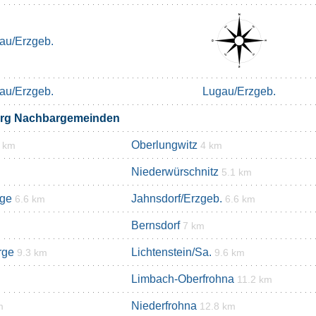
au/Erzgeb.
au/Erzgeb.
Lugau/Erzgeb.
erg Nachbargemeinden
Oberlungwitz
5 km
4 km
Niederwürschnitz
5.1 km
rge
Jahnsdorf/Erzgeb.
6.6 km
6.6 km
Bernsdorf
7 km
rge
Lichtenstein/Sa.
9.3 km
9.6 km
Limbach-Oberfrohna
11.2 km
Niederfrohna
m
12.8 km