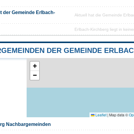
it der Gemeinde Erlbach-
Aktuell hat die Gemeinde Erlb
Erlbach-Kirchberg liegt in kein
GEMEINDEN DER GEMEINDE ERLBAC
+
−
Leaflet
|
Map data ©
Op
erg Nachbargemeinden