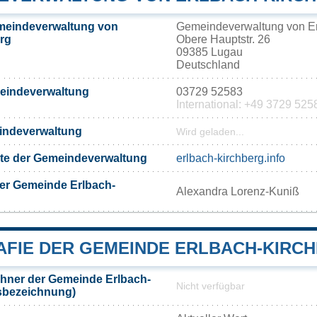
meindeverwaltung von
Gemeindeverwaltung von Er
rg
Obere Hauptstr. 26
09385 Lugau
Deutschland
meindeverwaltung
03729 52583
International: +49 3729 525
eindeverwaltung
Wird geladen...
eite der Gemeindeverwaltung
erlbach-kirchberg.info
er Gemeinde Erlbach-
Alexandra Lorenz-Kuniß
FIE DER GEMEINDE ERLBACH-KIRC
hner der Gemeinde Erlbach-
Nicht verfügbar
sbezeichnung)