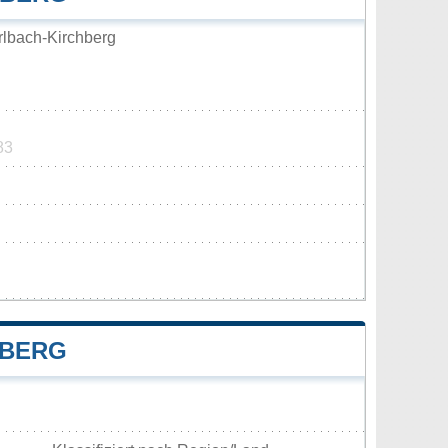
lbach-Kirchberg
83
HBERG