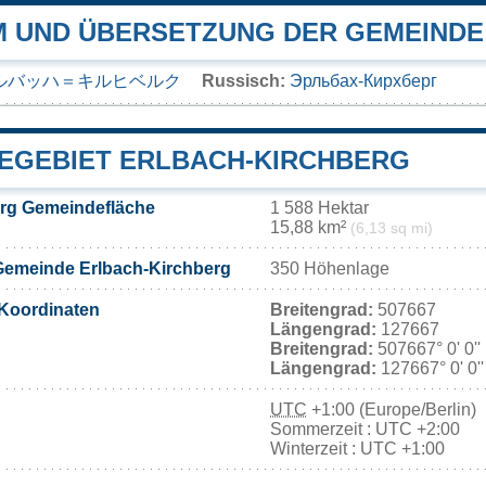
 UND ÜBERSETZUNG DER GEMEINDE
ルバッハ＝キルヒベルク
Russisch:
Эрльбах-Кирхберг
EGEBIET ERLBACH-KIRCHBERG
erg Gemeindefläche
1 588 Hektar
15,88 km²
(6,13 sq mi)
Gemeinde Erlbach-Kirchberg
350 Höhenlage
Koordinaten
Breitengrad:
507667
Längengrad:
127667
Breitengrad:
507667° 0' 0''
Längengrad:
127667° 0' 0'
UTC
+1:00 (Europe/Berlin)
Sommerzeit : UTC +2:00
Winterzeit : UTC +1:00