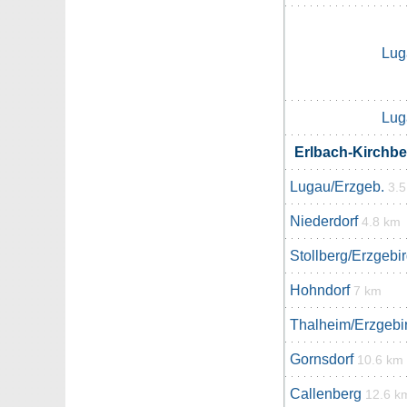
Lug
Lug
Erlbach-Kirchb
Lugau/Erzgeb.
3.
Niederdorf
4.8 km
Stollberg/Erzgebi
Hohndorf
7 km
Thalheim/Erzgebi
Gornsdorf
10.6 km
Callenberg
12.6 k