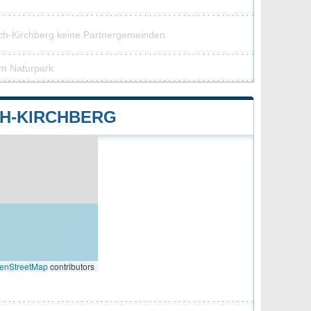
ach-Kirchberg keine Partnergemeinden
em Naturpark
H-KIRCHBERG
enStreetMap
contributors