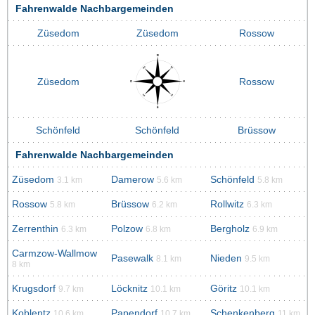
Fahrenwalde Nachbargemeinden
Züsedom
Züsedom
Rossow
Züsedom
Rossow
Schönfeld
Schönfeld
Brüssow
Fahrenwalde Nachbargemeinden
Züsedom
Damerow
Schönfeld
3.1 km
5.6 km
5.8 km
Rossow
Brüssow
Rollwitz
5.8 km
6.2 km
6.3 km
Zerrenthin
Polzow
Bergholz
6.3 km
6.8 km
6.9 km
Carmzow-Wallmow
Pasewalk
Nieden
8.1 km
9.5 km
8 km
Krugsdorf
Löcknitz
Göritz
9.7 km
10.1 km
10.1 km
Koblentz
Papendorf
Schenkenberg
10.6 km
10.7 km
11 km