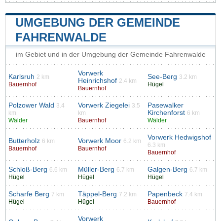
UMGEBUNG DER GEMEINDE
FAHRENWALDE
im Gebiet und in der Umgebung der Gemeinde Fahrenwalde
Vorwerk
Karlsruh
See-Berg
2 km
3.2 km
Heinrichshof
2.4 km
Bauernhof
Hügel
Bauernhof
Polzower Wald
Vorwerk Ziegelei
Pasewalker
3.4
3.5
Kirchenforst
km
km
6 km
Wälder
Bauernhof
Wälder
Vorwerk Hedwigshof
Butterholz
Vorwerk Moor
6 km
6.2 km
6.3 km
Bauernhof
Bauernhof
Bauernhof
Schloß-Berg
Müller-Berg
Galgen-Berg
6.6 km
6.7 km
6.7 km
Hügel
Hügel
Hügel
Scharfe Berg
Täppel-Berg
Papenbeck
7 km
7.2 km
7.4 km
Hügel
Hügel
Bauernhof
Vorwerk