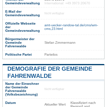
Gemeindeverwaltung
International: +49 3973 20670
E-Mail der
Nicht verfügbar
Gemeindeverwaltung
Offizielle Webseite
amt-uecker-randow-tal.de/cms/wm-
der
cms,23.html
Gemeindeverwaltung
Bürgermeister der
Gemeinde
Stefan Zimmermann
Fahrenwalde
Politische Partei
Parteilos
DEMOGRAFIE DER GEMEINDE
FAHRENWALDE
Name der Einwohner
der Gemeinde
Nicht verfügbar
Fahrenwalde
(Volksbezeichnung)
Datum
Klassifiziert nach
Aktueller Wert
Region/Land