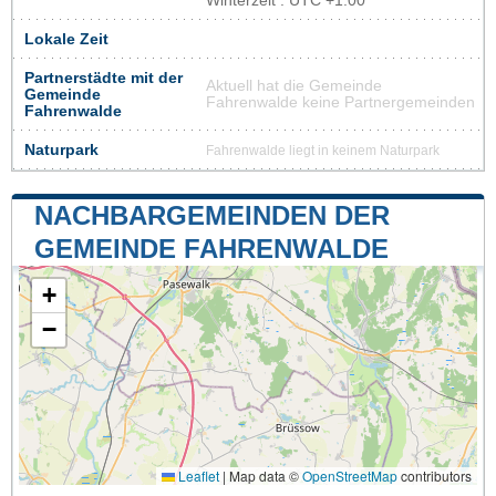
Winterzeit : UTC +1:00
Lokale Zeit
Partnerstädte mit der
Aktuell hat die Gemeinde
Gemeinde
Fahrenwalde keine Partnergemeinden
Fahrenwalde
Naturpark
Fahrenwalde liegt in keinem Naturpark
NACHBARGEMEINDEN DER
GEMEINDE FAHRENWALDE
+
−
Leaflet
|
Map data ©
OpenStreetMap
contributors