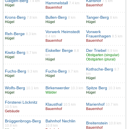
Galgen-Berg
Karlshof
7.4 km
7.5 km
Hammelstall
7.4 km
Hügel
Bauernhof
Bauernhof
Krons-Berg
Bullen-Berg
Tanger-Berg
7.8 km
8 km
8 km
Hügel
Hügel
Hügel
Vorwerk Heimstedt
Vorwerk
Reh-Berge
8.3 km
Frauenhagen
8.4 km
8.5 km
Hügel
Bauernhof
Bauernhof
Eiskeller Berge
Der Triebel
8.8
8.9 km
Kiwitz-Berg
8.7 km
km
Obstgarten (singular)
Hügel
Hügel
Obstgärten (plural)
Kothsche-Berg
9.7
Fuchs-Berg
Fuchs-Berg
9.3 km
9.7 km
km
Hügel
Hügel
Hügel
Wolfs-Berg
Birkenwerder
Spitze Berg
10.1 km
10.3 km
10.3 km
Hügel
Wälder
Hügel
Försterei Löcknitz
Klausthal
Marienhof
10.5 km
10.7 km
10.5 km
Bauernhof
Bauernhof
Gebäude
Brüggenbrogs-Berg
Bahnhof Nechlin
Breitenstein
10.8 km
10.8 km
10.8 km
Bauernhof