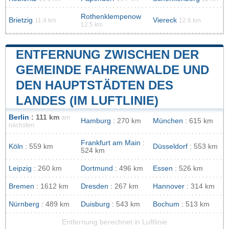
Rothenklempenow
Brietzig
Viereck
11.4 km
12.6 km
12.5 km
ENTFERNUNG ZWISCHEN DER
GEMEINDE FAHRENWALDE UND
DEN HAUPTSTÄDTEN DES
LANDES (IM LUFTLINIE)
Berlin
: 111 km
am
Hamburg
: 270 km
München
: 615 km
nächsten
Frankfurt am Main
:
Köln
: 559 km
Düsseldorf
: 553 km
524 km
Leipzig
: 260 km
Dortmund
: 496 km
Essen
: 526 km
Bremen
: 1612 km
Dresden
: 267 km
Hannover
: 314 km
Nürnberg
: 489 km
Duisburg
: 543 km
Bochum
: 513 km
Entfernung berechnet in Luftlinie