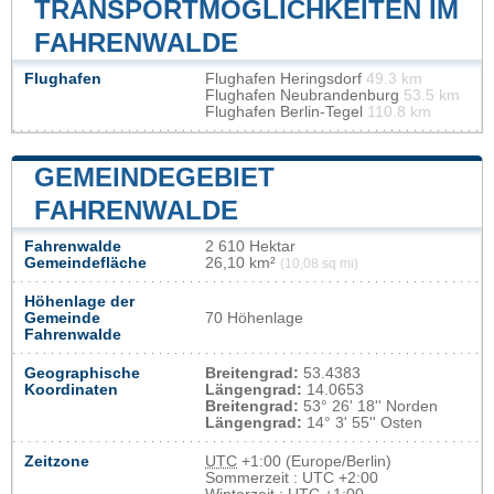
TRANSPORTMÖGLICHKEITEN IM
FAHRENWALDE
Flughafen
Flughafen Heringsdorf
49.3 km
Flughafen Neubrandenburg
53.5 km
Flughafen Berlin-Tegel
110.8 km
GEMEINDEGEBIET
FAHRENWALDE
Fahrenwalde
2 610 Hektar
Gemeindefläche
26,10 km²
(10,08 sq mi)
Höhenlage der
Gemeinde
70 Höhenlage
Fahrenwalde
Geographische
Breitengrad:
53.4383
Koordinaten
Längengrad:
14.0653
Breitengrad:
53° 26' 18'' Norden
Längengrad:
14° 3' 55'' Osten
Zeitzone
UTC
+1:00 (Europe/Berlin)
Sommerzeit : UTC +2:00