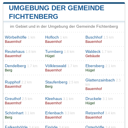
UMGEBUNG DER GEMEINDE
FICHTENBERG
im Gebiet und in der Umgebung der Gemeinde Fichtenberg
Wörbelhöfle
Hofloch
Buschhof
1 km
1 km
1.5 km
Bauernhof
Bauernhof
Bauernhof
Reutehaus
Turmberg
Waldeck
1.6 km
1.6 km
1.7 km
Bauernhof
Hügel
Gebäude
Dendelberg
Völkleswald
Ebersberg
1.7 km
1.7 km
2.1 km
Berg
Bauernhof
Hügel
Glattenzainbach
2.5
Rupphof
Staufenberg
2.2 km
2.5 km
km
Bauernhof
Berg
Bauernhof
Greuthof
Kleehaus
Druckele
2.5 km
3.1 km
3.1 km
Bauernhof
Bauernhof
Hügel
Schönhart
Erlenbach
Retzenhof
3.1 km
3.3 km
3.4 km
Berg
Bauernhof
Bauernhof
Falkenhölzle
Einöde
Osterhöfle
3.4 km
3.4 km
3.4 km