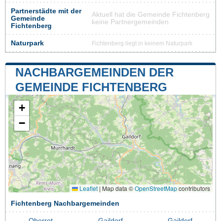
Partnerstädte mit der
Aktuell hat die Gemeinde Fichtenberg
Gemeinde
keine Partnergemeinden
Fichtenberg
Naturpark
Fichtenberg liegt in keinem Naturpark
NACHBARGEMEINDEN DER
GEMEINDE FICHTENBERG
+
−
Leaflet
|
Map data ©
OpenStreetMap
contributors
Fichtenberg Nachbargemeinden
Oberrot
Gaildorf
Gaildorf