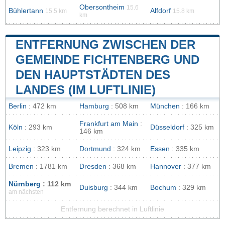
Obersontheim
15.6
Bühlertann
Alfdorf
15.5 km
15.8 km
km
ENTFERNUNG ZWISCHEN DER
GEMEINDE FICHTENBERG UND
DEN HAUPTSTÄDTEN DES
LANDES (IM LUFTLINIE)
Berlin
: 472 km
Hamburg
: 508 km
München
: 166 km
Frankfurt am Main
:
Köln
: 293 km
Düsseldorf
: 325 km
146 km
Leipzig
: 323 km
Dortmund
: 324 km
Essen
: 335 km
Bremen
: 1781 km
Dresden
: 368 km
Hannover
: 377 km
Nürnberg
: 112 km
Duisburg
: 344 km
Bochum
: 329 km
am nächsten
Entfernung berechnet in Luftlinie