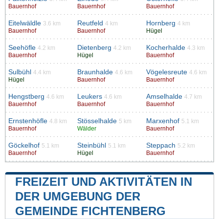
Bauernhof
Bauernhof
Bauernhof
Eitelwäldle
Reutfeld
Hornberg
3.6 km
4 km
4 km
Bauernhof
Bauernhof
Hügel
Seehöfle
Dietenberg
Kocherhalde
4.2 km
4.2 km
4.3 km
Bauernhof
Hügel
Bauernhof
Sulbühl
Braunhalde
Vögelesreute
4.4 km
4.6 km
4.6 km
Hügel
Bauernhof
Bauernhof
Hengstberg
Leukers
Amselhalde
4.6 km
4.6 km
4.7 km
Bauernhof
Bauernhof
Bauernhof
Ernstenhöfle
Stösselhalde
Marxenhof
4.8 km
5 km
5.1 km
Bauernhof
Wälder
Bauernhof
Göckelhof
Steinbühl
Steppach
5.1 km
5.1 km
5.2 km
Bauernhof
Hügel
Bauernhof
FREIZEIT UND AKTIVITÄTEN IN
DER UMGEBUNG DER
GEMEINDE FICHTENBERG