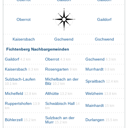
Oberrot
Gaildorf
Kaisersbach
Gschwend
Gschwend
Fichtenberg Nachbargemeinden
Gaildorf
Oberrot
Gschwend
4.2 km
4.3 km
6.3 km
Kaisersbach
Rosengarten
Murrhardt
8.3 km
9 km
9.8 km
Sulzbach-Laufen
Michelbach an der
Spraitbach
12.4 km
Bilz
10.1 km
10.2 km
Michelfeld
Althütte
Welzheim
12.8 km
13.2 km
13.8 km
Ruppertshofen
Schwäbisch Hall
13.9
14
Mainhardt
15 km
km
km
Sulzbach an der
Bühlerzell
Durlangen
15.2 km
15.5 km
Murr
15.2 km