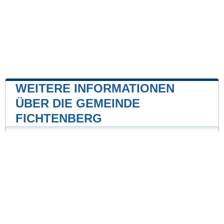
WEITERE INFORMATIONEN
ÜBER DIE GEMEINDE
FICHTENBERG
Kernkraftwerk
Kernkraftwerk Neckarwestheim
40 mile
Unsere Website ist nicht mit einer Regierungsbehörde
des Landes verbunden oder wird von ihr gesponsert.
Wir sind ein unabhängiges Unternehmen, das sich der
Bereitstellung wertvoller Informationen für die Bürger
und Einwohner des Landes verschrieben hat.
Impressum
|