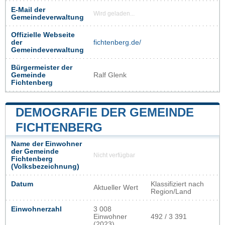
E-Mail der
Wird geladen...
Gemeindeverwaltung
Offizielle Webseite
der
fichtenberg.de/
Gemeindeverwaltung
Bürgermeister der
Gemeinde
Ralf Glenk
Fichtenberg
DEMOGRAFIE DER GEMEINDE
FICHTENBERG
Name der Einwohner
der Gemeinde
Nicht verfügbar
Fichtenberg
(Volksbezeichnung)
Datum
Klassifiziert nach
Aktueller Wert
Region/Land
Einwohnerzahl
3 008
Einwohner
492 / 3 391
(2023)