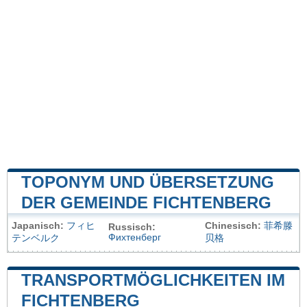
TOPONYM UND ÜBERSETZUNG
DER GEMEINDE FICHTENBERG
Japanisch:
フィヒ
Chinesisch:
菲希滕
Russisch:
Фихтенберг
テンベルク
贝格
TRANSPORTMÖGLICHKEITEN IM
FICHTENBERG