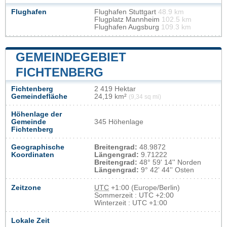
Flughafen
Flughafen Stuttgart
48.9 km
Flugplatz Mannheim
102.5 km
Flughafen Augsburg
109.3 km
GEMEINDEGEBIET
FICHTENBERG
Fichtenberg
2 419 Hektar
Gemeindefläche
24,19 km²
(9,34 sq mi)
Höhenlage der
Gemeinde
345 Höhenlage
Fichtenberg
Geographische
Breitengrad:
48.9872
Koordinaten
Längengrad:
9.71222
Breitengrad:
48° 59' 14'' Norden
Längengrad:
9° 42' 44'' Osten
Zeitzone
UTC
+1:00 (Europe/Berlin)
Sommerzeit : UTC +2:00
Winterzeit : UTC +1:00
Lokale Zeit