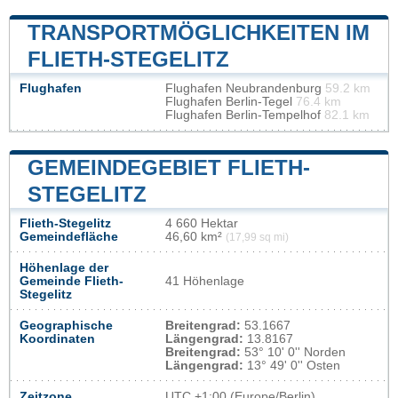
TRANSPORTMÖGLICHKEITEN IM
FLIETH-STEGELITZ
Flughafen
Flughafen Neubrandenburg
59.2 km
Flughafen Berlin-Tegel
76.4 km
Flughafen Berlin-Tempelhof
82.1 km
GEMEINDEGEBIET FLIETH-
STEGELITZ
Flieth-Stegelitz
4 660 Hektar
Gemeindefläche
46,60 km²
(17,99 sq mi)
Höhenlage der
Gemeinde Flieth-
41 Höhenlage
Stegelitz
Geographische
Breitengrad:
53.1667
Koordinaten
Längengrad:
13.8167
Breitengrad:
53° 10' 0'' Norden
Längengrad:
13° 49' 0'' Osten
Zeitzone
UTC
+1:00 (Europe/Berlin)