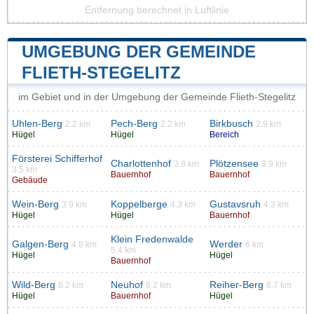
Entfernung berechnet in Luftlinie
UMGEBUNG DER GEMEINDE
FLIETH-STEGELITZ
im Gebiet und in der Umgebung der Gemeinde Flieth-Stegelitz
Uhlen-Berg
Pech-Berg
Birkbusch
2.2 km
2.2 km
2.9 km
Hügel
Hügel
Bereich
Försterei Schifferhof
Charlottenhof
Plötzensee
3.8 km
3.9 km
3.5 km
Bauernhof
Bauernhof
Gebäude
Wein-Berg
Koppelberge
Gustavsruh
3.9 km
4.3 km
4.3 km
Hügel
Hügel
Bauernhof
Klein Fredenwalde
Galgen-Berg
Werder
4.8 km
6 km
5.4 km
Hügel
Hügel
Bauernhof
Wild-Berg
Neuhof
Reiher-Berg
6.2 km
6.2 km
6.7 km
Hügel
Bauernhof
Hügel