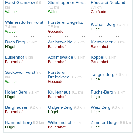
Forst Gramzow
Sternhagener Forst
Försterei Neuland
6.9
km
7.1 km
7.4 km
Wälder
Wälder
Gebäude
Wilmersdorfer Forst
Försterei Stegelitz
Krähen-Berg
7.5 km
7.4 km
7.5 km
Hügel
Wälder
Gebäude
Buch Berg
Arnimswalde
Kienwerder
7.5 km
7.6 km
7.8 km
Hügel
Bauernhof
Bauernhof
Luisenhof
Achimswalde
Koppel
8 km
8.1 km
8.1 km
Bauernhof
Bauernhof
Bauernhof
Suckower Forst
Försterei
8.6
Tanger Berg
8.6 km
Dreiecksee
km
8.6 km
Hügel
Wälder
Gebäude
Hoher Berg
Krullenhaus
Fuchs-Berg
9.1 km
9.1 km
9.1 km
Hügel
Bauernhof
Hügel
Berghausen
Galgen-Berg
Weiz Berg
9.2 km
9.3 km
9.3 km
Bauernhof
Hügel
Hügel
Hammel-Berg
Wilhelmshof
Zimmer-Berge
9.3 km
9.6 km
9.6 km
Hügel
Bauernhof
Hügel