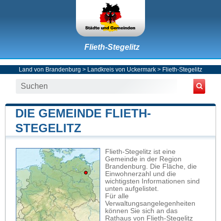
Flieth-Stegelitz
Land von Brandenburg
>
Landkreis von Uckermark
>
Flieth-Stegelitz
DIE GEMEINDE FLIETH-
STEGELITZ
Flieth-Stegelitz ist eine
Gemeinde in der Region
Brandenburg. Die Fläche, die
Einwohnerzahl und die
wichtigsten Informationen sind
unten aufgelistet.
Für alle
Verwaltungsangelegenheiten
können Sie sich an das
Rathaus von Flieth-Stegelitz