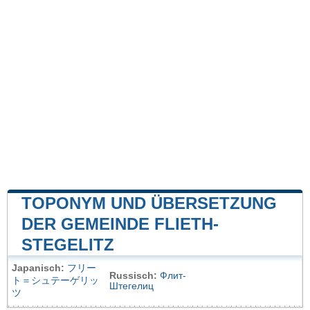
TOPONYM UND ÜBERSETZUNG
DER GEMEINDE FLIETH-
STEGELITZ
Japanisch:
フリー
Russisch:
Флит-
ト＝シュテーゲリッ
Штегелиц
ツ