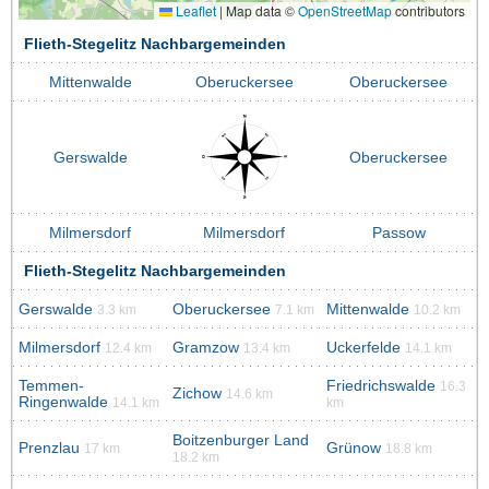
Leaflet
|
Map data ©
OpenStreetMap
contributors
Flieth-Stegelitz Nachbargemeinden
Mittenwalde
Oberuckersee
Oberuckersee
Gerswalde
Oberuckersee
Milmersdorf
Milmersdorf
Passow
Flieth-Stegelitz Nachbargemeinden
Gerswalde
Oberuckersee
Mittenwalde
3.3 km
7.1 km
10.2 km
Milmersdorf
Gramzow
Uckerfelde
12.4 km
13.4 km
14.1 km
Temmen-
Friedrichswalde
16.3
Zichow
14.6 km
Ringenwalde
14.1 km
km
Boitzenburger Land
Prenzlau
Grünow
17 km
18.8 km
18.2 km