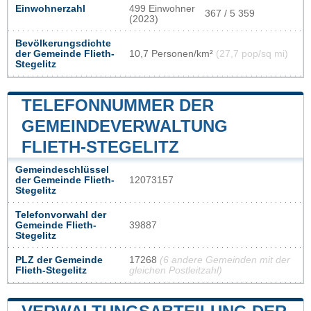
Einwohnerzahl
499 Einwohner
367 / 5 359
(2023)
Bevölkerungsdichte
der Gemeinde Flieth-
10,7 Personen/km²
(27,7 pop/sq mi)
Stegelitz
TELEFONNUMMER DER
GEMEINDEVERWALTUNG
FLIETH-STEGELITZ
Gemeindeschlüssel
der Gemeinde Flieth-
12073157
Stegelitz
Telefonvorwahl der
Gemeinde Flieth-
39887
Stegelitz
PLZ der Gemeinde
17268
(6 andere Gemeinden mit der
Flieth-Stegelitz
gleichen Postleitzahl)