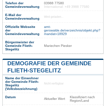
Telefon der
03988 77580
Gemeindeverwaltung
International: +49 3988 77580
E-Mail der
Wird geladen...
Gemeindeverwaltung
Offizielle Webseite
amt-
der
gerswalde.de/verzeichnis/objekt.php?
Gemeindeverwaltung
mandat=18929
Bürgermeister der
Gemeinde Flieth-
Mariechen Piesker
Stegelitz
DEMOGRAFIE DER GEMEINDE
FLIETH-STEGELITZ
Name der Einwohner
der Gemeinde Flieth-
Nicht verfügbar
Stegelitz
(Volksbezeichnung)
Datum
Klassifiziert nach
Aktueller Wert
Region/Land