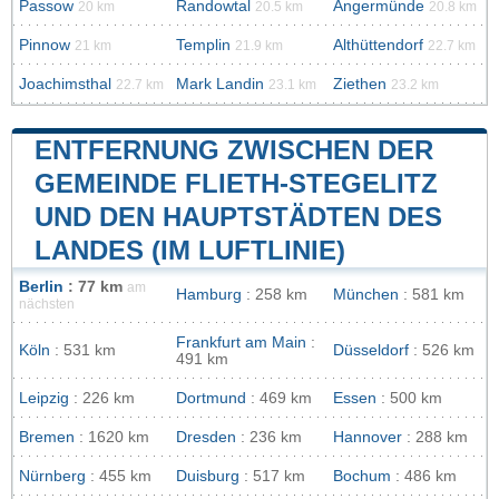
Passow
Randowtal
Angermünde
20 km
20.5 km
20.8 km
Pinnow
Templin
Althüttendorf
21 km
21.9 km
22.7 km
Joachimsthal
Mark Landin
Ziethen
22.7 km
23.1 km
23.2 km
ENTFERNUNG ZWISCHEN DER
GEMEINDE FLIETH-STEGELITZ
UND DEN HAUPTSTÄDTEN DES
LANDES (IM LUFTLINIE)
Berlin
: 77 km
am
Hamburg
: 258 km
München
: 581 km
nächsten
Frankfurt am Main
:
Köln
: 531 km
Düsseldorf
: 526 km
491 km
Leipzig
: 226 km
Dortmund
: 469 km
Essen
: 500 km
Bremen
: 1620 km
Dresden
: 236 km
Hannover
: 288 km
Nürnberg
: 455 km
Duisburg
: 517 km
Bochum
: 486 km