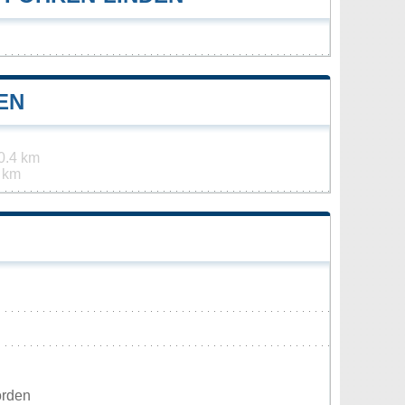
EN
0.4 km
 km
orden