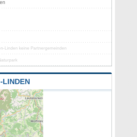
ten
en-Linden keine Partnergemeinden
Naturpark
-LINDEN