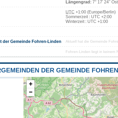
Längengrad:
7° 17' 24'' Os
UTC
+1:00 (Europe/Berlin)
Sommerzeit : UTC +2:00
Winterzeit : UTC +1:00
it der Gemeinde Fohren-Linden
Aktuell hat die Gemeinde Fohr
Fohren-Linden liegt in keinem 
GEMEINDEN DER GEMEINDE FOHREN
+
−