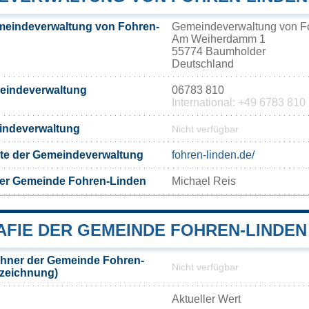
meindeverwaltung von Fohren-
Gemeindeverwaltung von F
Am Weiherdamm 1
55774 Baumholder
Deutschland
meindeverwaltung
06783 810
International: +49 6783 810
eindeverwaltung
Nicht verfügbar
eite der Gemeindeverwaltung
fohren-linden.de/
der Gemeinde Fohren-Linden
Michael Reis
FIE DER GEMEINDE FOHREN-LINDEN
hner der Gemeinde Fohren-
Nicht verfügbar
ezeichnung)
Aktueller Wert