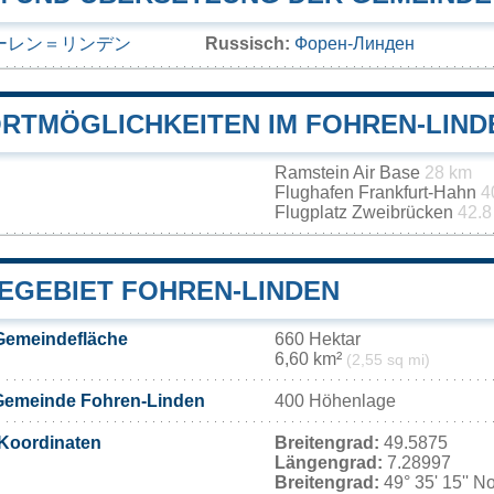
ーレン＝リンデン
Russisch:
Форен-Линден
RTMÖGLICHKEITEN IM FOHREN-LIND
Ramstein Air Base
28 km
Flughafen Frankfurt-Hahn
4
Flugplatz Zweibrücken
42.8
EGEBIET FOHREN-LINDEN
Gemeindefläche
660 Hektar
6,60 km²
(2,55 sq mi)
Gemeinde Fohren-Linden
400 Höhenlage
Koordinaten
Breitengrad:
49.5875
Längengrad:
7.28997
Breitengrad:
49° 35' 15'' N