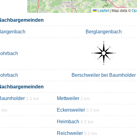
Leaflet
|
Map data ©
Op
 Nachbargemeinden
langenbach
Berglangenbach
ohrbach
ohrbach
Berschweiler bei Baumholder
 Nachbargemeinden
 Baumholder
Mettweiler
1.1 km
2 km
Eckersweiler
3 km
3.2 km
Heimbach
4.2 km
Reichweiler
5.1 km