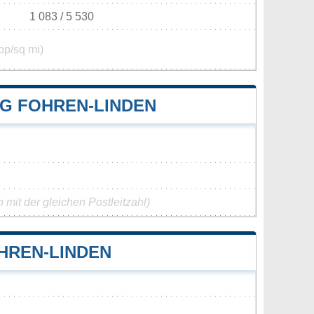
1 083 / 5 530
op/sq mi)
G FOHREN-LINDEN
mit der gleichen Postleitzahl)
HREN-LINDEN