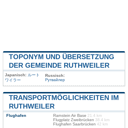
TOPONYM UND ÜBERSETZUNG
DER GEMEINDE RUTHWEILER
Japanisch:
ルート
Russisch:
Рутвайлер
ワイラー
TRANSPORTMÖGLICHKEITEN IM
RUTHWEILER
Flughafen
Ramstein Air Base
21.4 km
Flugplatz Zweibrücken
38.4 km
Flughafen Saarbrücken
42 km