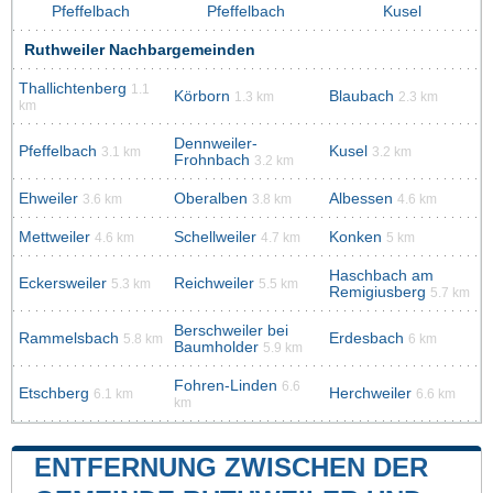
Pfeffelbach
Pfeffelbach
Kusel
Ruthweiler Nachbargemeinden
Thallichtenberg
1.1
Körborn
Blaubach
1.3 km
2.3 km
km
Dennweiler-
Pfeffelbach
Kusel
3.1 km
3.2 km
Frohnbach
3.2 km
Ehweiler
Oberalben
Albessen
3.6 km
3.8 km
4.6 km
Mettweiler
Schellweiler
Konken
4.6 km
4.7 km
5 km
Haschbach am
Eckersweiler
Reichweiler
5.3 km
5.5 km
Remigiusberg
5.7 km
Berschweiler bei
Rammelsbach
Erdesbach
5.8 km
6 km
Baumholder
5.9 km
Fohren-Linden
6.6
Etschberg
Herchweiler
6.1 km
6.6 km
km
ENTFERNUNG ZWISCHEN DER