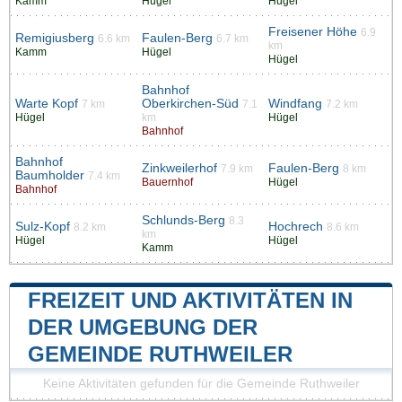
Kamm
Hügel
Hügel
Freisener Höhe
6.9
Remigiusberg
Faulen-Berg
6.6 km
6.7 km
km
Kamm
Hügel
Hügel
Bahnhof
Warte Kopf
Oberkirchen-Süd
Windfang
7 km
7.1
7.2 km
Hügel
km
Hügel
Bahnhof
Bahnhof
Zinkweilerhof
Faulen-Berg
7.9 km
8 km
Baumholder
7.4 km
Bauernhof
Hügel
Bahnhof
Schlunds-Berg
8.3
Sulz-Kopf
Hochrech
8.2 km
8.6 km
km
Hügel
Hügel
Kamm
FREIZEIT UND AKTIVITÄTEN IN
DER UMGEBUNG DER
GEMEINDE RUTHWEILER
Keine Aktivitäten gefunden für die Gemeinde Ruthweiler