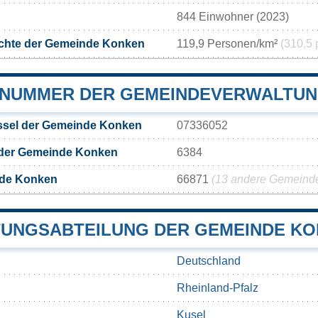
844 Einwohner (2023)
chte der Gemeinde Konken
119,9 Personen/km²
(310,5 
NUMMER DER GEMEINDEVERWALTUN
sel der Gemeinde Konken
07336052
 der Gemeinde Konken
6384
nde Konken
66871
(13 andere Gemeinden
UNGSABTEILUNG DER GEMEINDE K
Deutschland
Rheinland-Pfalz
Kusel