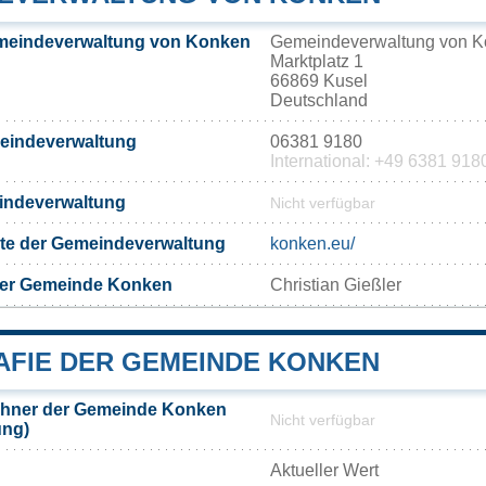
meindeverwaltung von Konken
Gemeindeverwaltung von 
Marktplatz 1
66869 Kusel
Deutschland
meindeverwaltung
06381 9180
International: +49 6381 918
eindeverwaltung
Nicht verfügbar
eite der Gemeindeverwaltung
konken.eu/
der Gemeinde Konken
Christian Gießler
FIE DER GEMEINDE KONKEN
hner der Gemeinde Konken
Nicht verfügbar
ung)
Aktueller Wert