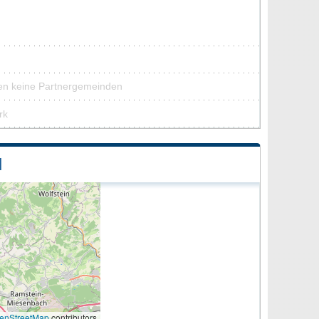
ken keine Partnergemeinden
rk
N
enStreetMap
contributors