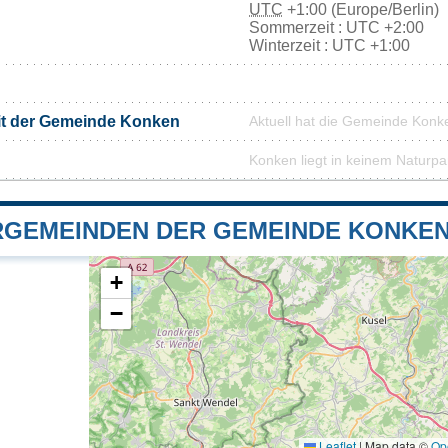
UTC
+1:00 (Europe/Berlin)
Sommerzeit : UTC +2:00
Winterzeit : UTC +1:00
it der Gemeinde Konken
Aktuell hat die Gemeinde Kon
Konken liegt in keinem Naturpa
GEMEINDEN DER GEMEINDE KONKE
+
−
Leaflet
|
Map data ©
Op