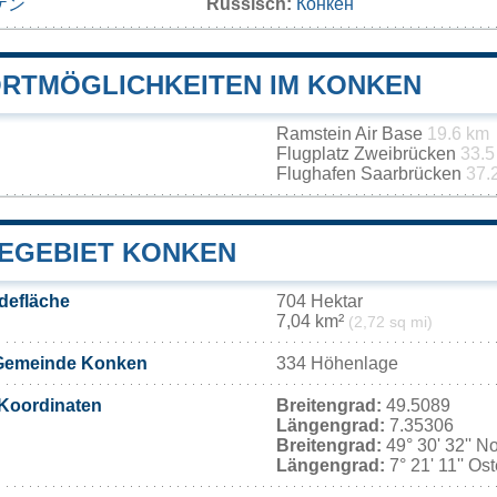
ケン
Russisch:
Конкен
RTMÖGLICHKEITEN IM KONKEN
Ramstein Air Base
19.6 km
Flugplatz Zweibrücken
33.5
Flughafen Saarbrücken
37.
EGEBIET KONKEN
defläche
704 Hektar
7,04 km²
(2,72 sq mi)
 Gemeinde Konken
334 Höhenlage
Koordinaten
Breitengrad:
49.5089
Längengrad:
7.35306
Breitengrad:
49° 30' 32'' N
Längengrad:
7° 21' 11'' Os