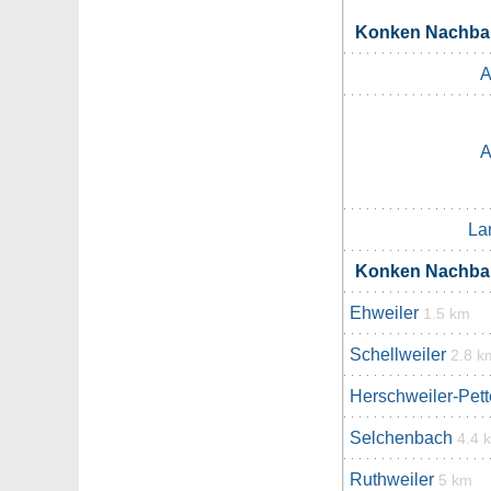
Konken Nachba
A
A
La
Konken Nachba
Ehweiler
1.5 km
Schellweiler
2.8 k
Herschweiler-Pet
Selchenbach
4.4 
Ruthweiler
5 km