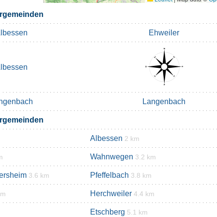
rgemeinden
lbessen
Ehweiler
lbessen
ngenbach
Langenbach
rgemeinden
Albessen
2 km
Wahnwegen
m
3.2 km
tersheim
Pfeffelbach
3.6 km
3.8 km
Herchweiler
km
4.4 km
Etschberg
5.1 km