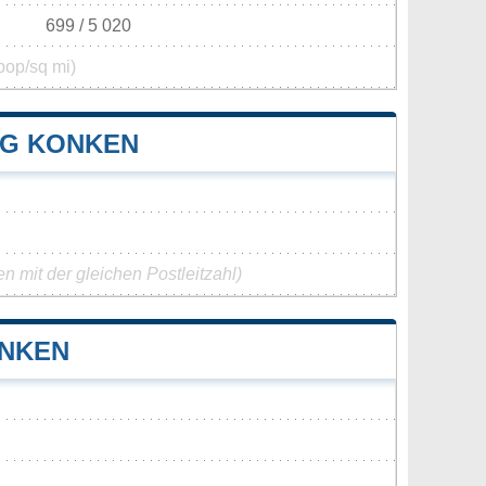
699 / 5 020
pop/sq mi)
G KONKEN
 mit der gleichen Postleitzahl)
ONKEN