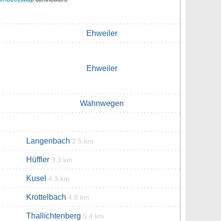
Ehweiler
Ehweiler
Wahnwegen
Langenbach
2.5 km
Hüffler
3.3 km
Kusel
4.3 km
Krottelbach
4.8 km
Thallichtenberg
5.4 km