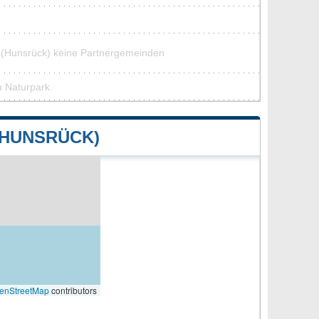
t (Hunsrück) keine Partnergemeinden
m Naturpark
(HUNSRÜCK)
enStreetMap
contributors