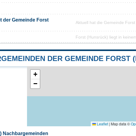
it der Gemeinde Forst
Aktuell hat die Gemeinde Fors
Forst (Hunsrück) liegt in keine
GEMEINDEN DER GEMEINDE FORST 
+
−
Leaflet
|
Map data ©
Op
k) Nachbargemeinden