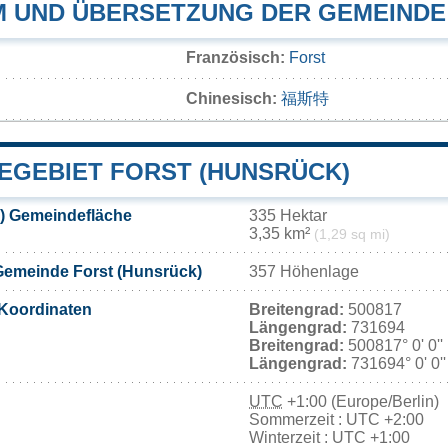
 UND ÜBERSETZUNG DER GEMEINDE
Französisch:
Forst
Chinesisch:
福斯特
EGEBIET FORST (HUNSRÜCK)
) Gemeindefläche
335 Hektar
3,35 km²
(1,29 sq mi)
Gemeinde Forst (Hunsrück)
357 Höhenlage
Koordinaten
Breitengrad:
500817
Längengrad:
731694
Breitengrad:
500817° 0' 0''
Längengrad:
731694° 0' 0'
UTC
+1:00 (Europe/Berlin)
Sommerzeit : UTC +2:00
Winterzeit : UTC +1:00