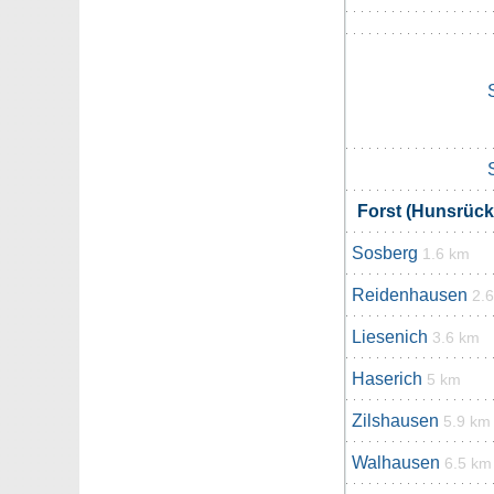
Forst (Hunsrüc
Sosberg
1.6 km
Reidenhausen
2.
Liesenich
3.6 km
Haserich
5 km
Zilshausen
5.9 km
Walhausen
6.5 km