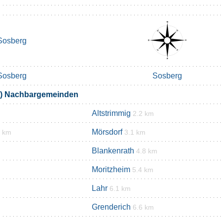
Sosberg
Sosberg
Sosberg
k) Nachbargemeinden
Altstrimmig
2.2 km
Mörsdorf
6 km
3.1 km
Blankenrath
4.8 km
Moritzheim
5.4 km
Lahr
6.1 km
Grenderich
6.6 km