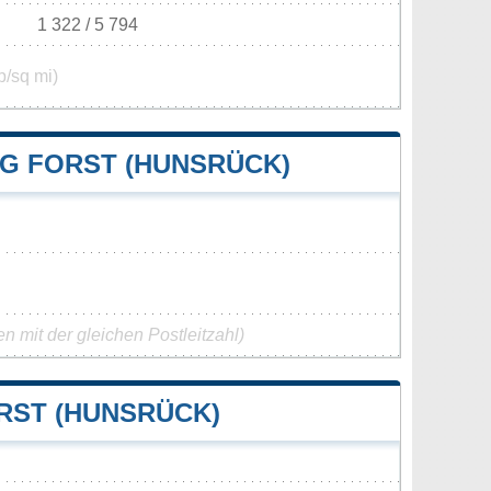
1 322 / 5 794
p/sq mi)
 FORST (HUNSRÜCK)
 mit der gleichen Postleitzahl)
RST (HUNSRÜCK)