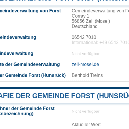
meindeverwaltung von Forst
Gemeindeverwaltung von Fo
Corray 1
56856 Zell (Mosel)
Deutschland
meindeverwaltung
06542 7010
International: +49 6542 701
eindeverwaltung
Nicht verfügbar
eite der Gemeindeverwaltung
zell-mosel.de
er Gemeinde Forst (Hunsrück)
Berthold Treins
FIE DER GEMEINDE FORST (HUNSRÜ
hner der Gemeinde Forst
Nicht verfügbar
lksbezeichnung)
Aktueller Wert