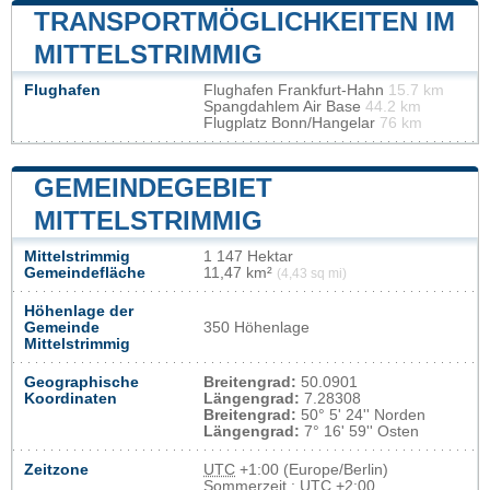
TRANSPORTMÖGLICHKEITEN IM
MITTELSTRIMMIG
Flughafen
Flughafen Frankfurt-Hahn
15.7 km
Spangdahlem Air Base
44.2 km
Flugplatz Bonn/Hangelar
76 km
GEMEINDEGEBIET
MITTELSTRIMMIG
Mittelstrimmig
1 147 Hektar
Gemeindefläche
11,47 km²
(4,43 sq mi)
Höhenlage der
Gemeinde
350 Höhenlage
Mittelstrimmig
Geographische
Breitengrad:
50.0901
Koordinaten
Längengrad:
7.28308
Breitengrad:
50° 5' 24'' Norden
Längengrad:
7° 16' 59'' Osten
Zeitzone
UTC
+1:00 (Europe/Berlin)
Sommerzeit : UTC +2:00