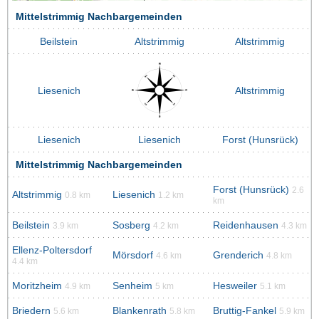
Mittelstrimmig Nachbargemeinden
Beilstein
Altstrimmig
Altstrimmig
Liesenich
Altstrimmig
Liesenich
Liesenich
Forst (Hunsrück)
Mittelstrimmig Nachbargemeinden
Forst (Hunsrück)
2.6
Altstrimmig
Liesenich
0.8 km
1.2 km
km
Beilstein
Sosberg
Reidenhausen
3.9 km
4.2 km
4.3 km
Ellenz-Poltersdorf
Mörsdorf
Grenderich
4.6 km
4.8 km
4.4 km
Moritzheim
Senheim
Hesweiler
4.9 km
5 km
5.1 km
Briedern
Blankenrath
Bruttig-Fankel
5.6 km
5.8 km
5.9 km