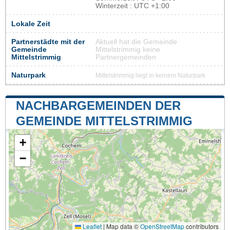
Winterzeit : UTC +1:00
Lokale Zeit
Partnerstädte mit der
Aktuell hat die Gemeinde
Gemeinde
Mittelstrimmig keine
Mittelstrimmig
Partnergemeinden
Naturpark
Mittelstrimmig liegt in keinem Naturpark
NACHBARGEMEINDEN DER
GEMEINDE MITTELSTRIMMIG
+
−
Leaflet
|
Map data ©
OpenStreetMap
contributors