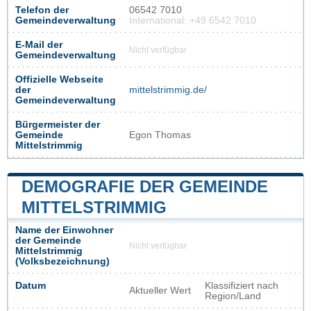
Telefon der
06542 7010
Gemeindeverwaltung
International: +49 6542 7010
E-Mail der
Nicht verfügbar
Gemeindeverwaltung
Offizielle Webseite
der
mittelstrimmig.de/
Gemeindeverwaltung
Bürgermeister der
Gemeinde
Egon Thomas
Mittelstrimmig
DEMOGRAFIE DER GEMEINDE
MITTELSTRIMMIG
Name der Einwohner
der Gemeinde
Nicht verfügbar
Mittelstrimmig
(Volksbezeichnung)
Datum
Klassifiziert nach
Aktueller Wert
Region/Land