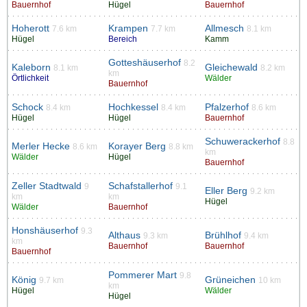
Bauernhof
Hügel
Bauernhof
Hoherott
Krampen
Allmesch
7.6 km
7.7 km
8.1 km
Hügel
Bereich
Kamm
Gotteshäuserhof
8.2
Kaleborn
Gleichewald
8.1 km
8.2 km
km
Örtlichkeit
Wälder
Bauernhof
Schock
Hochkessel
Pfalzerhof
8.4 km
8.4 km
8.6 km
Hügel
Hügel
Bauernhof
Schuwerackerhof
8.8
Merler Hecke
Korayer Berg
8.6 km
8.8 km
km
Wälder
Hügel
Bauernhof
Zeller Stadtwald
Schafstallerhof
9
9.1
Eller Berg
9.2 km
km
km
Hügel
Wälder
Bauernhof
Honshäuserhof
9.3
Althaus
Brühlhof
9.3 km
9.4 km
km
Bauernhof
Bauernhof
Bauernhof
Pommerer Mart
9.8
König
Grüneichen
9.7 km
10 km
km
Hügel
Wälder
Hügel