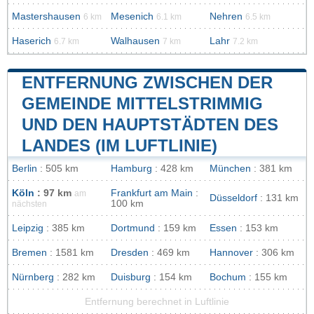
Mastershausen
Mesenich
Nehren
6 km
6.1 km
6.5 km
Haserich
Walhausen
Lahr
6.7 km
7 km
7.2 km
ENTFERNUNG ZWISCHEN DER
GEMEINDE MITTELSTRIMMIG
UND DEN HAUPTSTÄDTEN DES
LANDES (IM LUFTLINIE)
Berlin
: 505 km
Hamburg
: 428 km
München
: 381 km
Köln
: 97 km
Frankfurt am Main
:
am
Düsseldorf
: 131 km
100 km
nächsten
Leipzig
: 385 km
Dortmund
: 159 km
Essen
: 153 km
Bremen
: 1581 km
Dresden
: 469 km
Hannover
: 306 km
Nürnberg
: 282 km
Duisburg
: 154 km
Bochum
: 155 km
Entfernung berechnet in Luftlinie