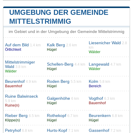
UMGEBUNG DER GEMEINDE
MITTELSTRIMMIG
im Gebiet und in der Umgebung der Gemeinde Mittelstrimmig
Liesenicher Wald
2.8
Auf dem Bild
Kalk Berg
1.4 km
2.6 km
km
Örtlichkeit
Hügel
Wälder
Mittelstrimmiger
Schellen-Berg
Langewald
4.4 km
4.7 km
Wald
3.8 km
Hügel
Wälder
Wälder
Beurenhof
Roden Berg
Kolm
4.9 km
5.5 km
5.8 km
Bauernhof
Hügel
Bereich
Ruine Balwinseck
Galgenhöhe
Vogthof
6 km
6.3 km
5.9 km
Hügel
Bauernhof
Ruine(n)
Rieber Berg
Rothekopf
Beurenkern
6.5 km
6.7 km
6.8 km
Klippe(n)
Hügel
Hügel
Petryhof
Hurts-Kopf
Gassenhof
6.8 km
7.1 km
7.2 km