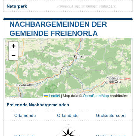
Naturpark
Freienorla liegt in keinem Naturpark
NACHBARGEMEINDEN DER
GEMEINDE FREIENORLA
+
−
Leaflet
|
Map data ©
OpenStreetMap
contributors
Freienorla Nachbargemeinden
Orlamünde
Orlamünde
Großeutersdorf