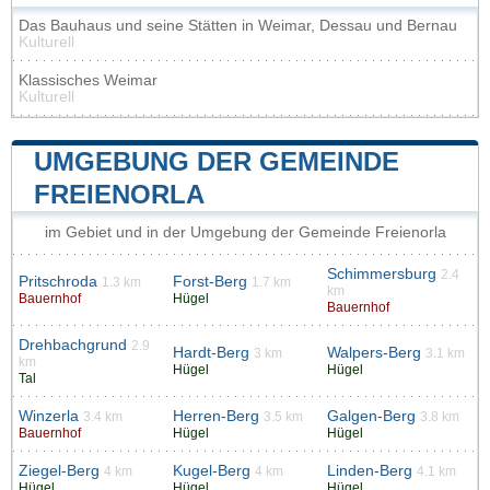
Das Bauhaus und seine Stätten in Weimar, Dessau und Bernau
Kulturell
Klassisches Weimar
Kulturell
UMGEBUNG DER GEMEINDE
FREIENORLA
im Gebiet und in der Umgebung der Gemeinde Freienorla
Schimmersburg
2.4
Pritschroda
Forst-Berg
1.3 km
1.7 km
km
Bauernhof
Hügel
Bauernhof
Drehbachgrund
2.9
Hardt-Berg
Walpers-Berg
3 km
3.1 km
km
Hügel
Hügel
Tal
Winzerla
Herren-Berg
Galgen-Berg
3.4 km
3.5 km
3.8 km
Bauernhof
Hügel
Hügel
Ziegel-Berg
Kugel-Berg
Linden-Berg
4 km
4 km
4.1 km
Hügel
Hügel
Hügel