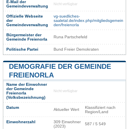
E-Mail der
Nicht verfügbar
Gemeindeverwaltung
Offizielle Webseite
vg-suedliches-
der
saaletal.de/index.php/mitgliedsgemein
Gemeindeverwaltung
den/freienorla
Bürgermeister der
Runa Partschefeld
Gemeinde Freienorla
Politische Partei
Bund Freier Demokraten
DEMOGRAFIE DER GEMEINDE
FREIENORLA
Name der Einwohner
der Gemeinde
Nicht verfügbar
Freienorla
(Volksbezeichnung)
Datum
Klassifiziert nach
Aktueller Wert
Region/Land
Einwohnerzahl
309 Einwohner
587 / 5 549
(2023)