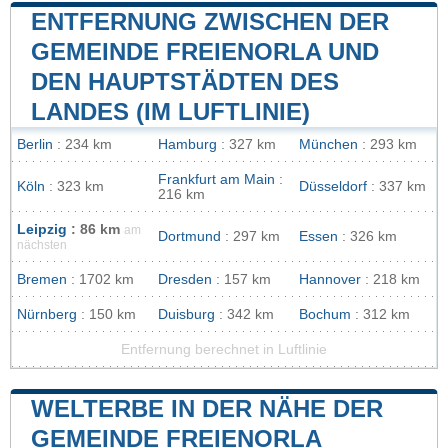
ENTFERNUNG ZWISCHEN DER
GEMEINDE FREIENORLA UND
DEN HAUPTSTÄDTEN DES
LANDES (IM LUFTLINIE)
Berlin
: 234 km
Hamburg
: 327 km
München
: 293 km
Frankfurt am Main
:
Köln
: 323 km
Düsseldorf
: 337 km
216 km
Leipzig
: 86 km
am
Dortmund
: 297 km
Essen
: 326 km
nächsten
Bremen
: 1702 km
Dresden
: 157 km
Hannover
: 218 km
Nürnberg
: 150 km
Duisburg
: 342 km
Bochum
: 312 km
Entfernung berechnet in Luftlinie
WELTERBE IN DER NÄHE DER
GEMEINDE FREIENORLA