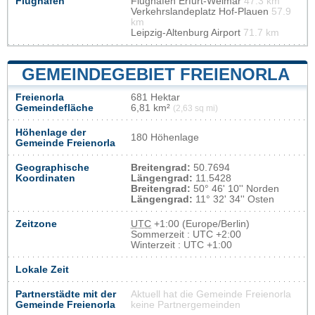
Flughafen
Flughafen Erfurt-Weimar
47.3 km
Verkehrslandeplatz Hof-Plauen
57.9
km
Leipzig-Altenburg Airport
71.7 km
GEMEINDEGEBIET FREIENORLA
Freienorla
681 Hektar
Gemeindefläche
6,81 km²
(2,63 sq mi)
Höhenlage der
180 Höhenlage
Gemeinde Freienorla
Geographische
Breitengrad:
50.7694
Koordinaten
Längengrad:
11.5428
Breitengrad:
50° 46' 10'' Norden
Längengrad:
11° 32' 34'' Osten
Zeitzone
UTC
+1:00 (Europe/Berlin)
Sommerzeit : UTC +2:00
Winterzeit : UTC +1:00
Lokale Zeit
Partnerstädte mit der
Aktuell hat die Gemeinde Freienorla
Gemeinde Freienorla
keine Partnergemeinden