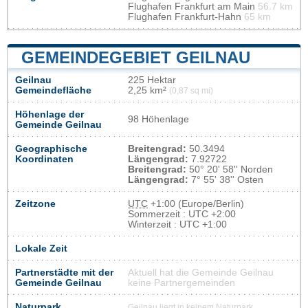
Flughafen Frankfurt am Main
56.7 km
Flughafen Frankfurt-Hahn
65 km
GEMEINDEGEBIET GEILNAU
Geilnau
225 Hektar
Gemeindefläche
2,25 km²
(0,87 sq mi)
Höhenlage der
98 Höhenlage
Gemeinde Geilnau
Geographische
Breitengrad:
50.3494
Koordinaten
Längengrad:
7.92722
Breitengrad:
50° 20' 58'' Norden
Längengrad:
7° 55' 38'' Osten
Zeitzone
UTC
+1:00 (Europe/Berlin)
Sommerzeit : UTC +2:00
Winterzeit : UTC +1:00
Lokale Zeit
Partnerstädte mit der
Aktuell hat die Gemeinde Geilnau
Gemeinde Geilnau
keine Partnergemeinden
Naturpark
Geilnau liegt in keinem Naturpark