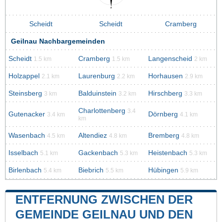
Scheidt
Scheidt
Cramberg
Geilnau Nachbargemeinden
Scheidt
Cramberg
Langenscheid
1.5 km
1.5 km
2 km
Holzappel
Laurenburg
Horhausen
2.1 km
2.2 km
2.9 km
Steinsberg
Balduinstein
Hirschberg
3 km
3.2 km
3.3 km
Charlottenberg
3.4
Gutenacker
Dörnberg
3.4 km
4.1 km
km
Wasenbach
Altendiez
Bremberg
4.5 km
4.8 km
4.8 km
Isselbach
Gackenbach
Heistenbach
5.1 km
5.3 km
5.3 km
Birlenbach
Biebrich
Hübingen
5.4 km
5.5 km
5.9 km
ENTFERNUNG ZWISCHEN DER
GEMEINDE GEILNAU UND DEN