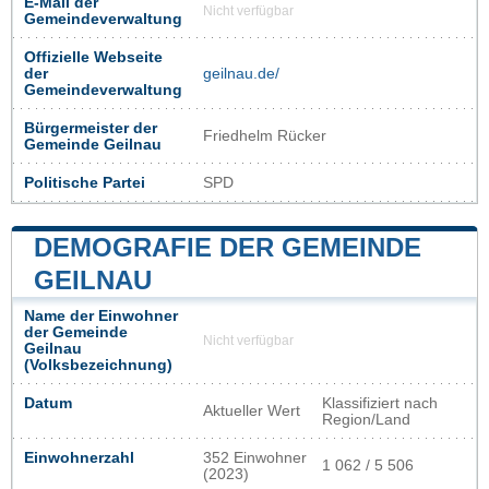
E-Mail der
Nicht verfügbar
Gemeindeverwaltung
Offizielle Webseite
der
geilnau.de/
Gemeindeverwaltung
Bürgermeister der
Friedhelm Rücker
Gemeinde Geilnau
Politische Partei
SPD
DEMOGRAFIE DER GEMEINDE
GEILNAU
Name der Einwohner
der Gemeinde
Nicht verfügbar
Geilnau
(Volksbezeichnung)
Datum
Klassifiziert nach
Aktueller Wert
Region/Land
Einwohnerzahl
352 Einwohner
1 062 / 5 506
(2023)