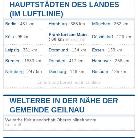
HAUPTSTÄDTEN DES LANDES
(IM LUFTLINIE)
Berlin
: 451 km
Hamburg
: 383 km
München
: 362 km
Frankfurt am Main
Köln
: 95 km
Düsseldorf
: 126 km
: 60 km
am nächsten
Leipzig
: 331 km
Dortmund
: 134 km
Essen
: 139 km
Bremen
: 1583 km
Dresden
: 417 km
Hannover
: 258 km
Nürnberg
: 247 km
Duisburg
: 146 km
Bochum
: 135 km
Entfernung berechnet in Luftlinie
WELTERBE IN DER NÄHE DER
GEMEINDE GEILNAU
Welterbe Kulturlandschaft Oberes Mittelrheintal
Kulturell