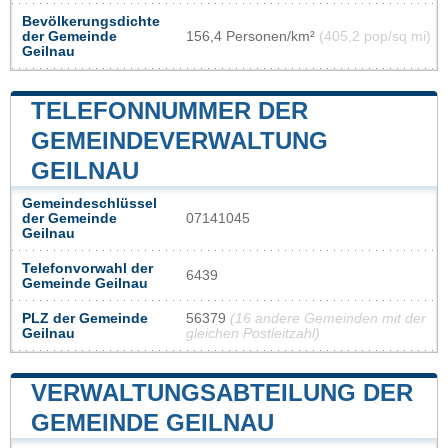
Bevölkerungsdichte
der Gemeinde
156,4 Personen/km²
(405,2 pop/sq mi)
Geilnau
TELEFONNUMMER DER
GEMEINDEVERWALTUNG
GEILNAU
Gemeindeschlüssel
der Gemeinde
07141045
Geilnau
Telefonvorwahl der
6439
Gemeinde Geilnau
PLZ der Gemeinde
56379
(16 andere Gemeinden mit der
Geilnau
gleichen Postleitzahl)
VERWALTUNGSABTEILUNG DER
GEMEINDE GEILNAU