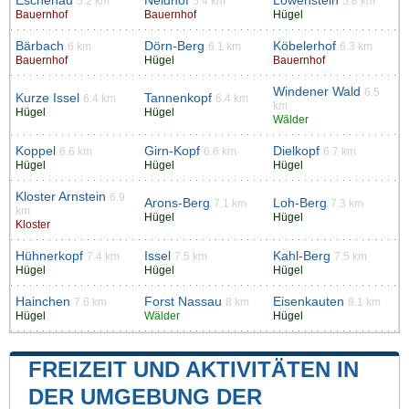
Eschenau
Neidhof
Löwenstein
5.2 km
5.4 km
5.8 km
Bauernhof
Bauernhof
Hügel
Bärbach
Dörn-Berg
Köbelerhof
6 km
6.1 km
6.3 km
Bauernhof
Hügel
Bauernhof
Windener Wald
6.5
Kurze Issel
Tannenkopf
6.4 km
6.4 km
km
Hügel
Hügel
Wälder
Koppel
Girn-Kopf
Dielkopf
6.6 km
6.6 km
6.7 km
Hügel
Hügel
Hügel
Kloster Arnstein
6.9
Arons-Berg
Loh-Berg
7.1 km
7.3 km
km
Hügel
Hügel
Kloster
Hühnerkopf
Issel
Kahl-Berg
7.4 km
7.5 km
7.5 km
Hügel
Hügel
Hügel
Hainchen
Forst Nassau
Eisenkauten
7.6 km
8 km
8.1 km
Hügel
Wälder
Hügel
FREIZEIT UND AKTIVITÄTEN IN
DER UMGEBUNG DER