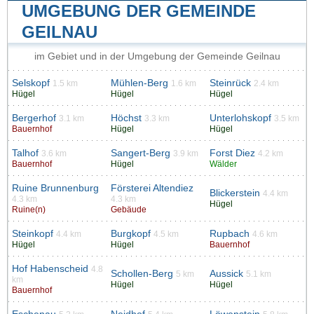
UMGEBUNG DER GEMEINDE
GEILNAU
im Gebiet und in der Umgebung der Gemeinde Geilnau
Selskopf
Mühlen-Berg
Steinrück
1.5 km
1.6 km
2.4 km
Hügel
Hügel
Hügel
Bergerhof
Höchst
Unterlohskopf
3.1 km
3.3 km
3.5 km
Bauernhof
Hügel
Hügel
Talhof
Sangert-Berg
Forst Diez
3.6 km
3.9 km
4.2 km
Bauernhof
Hügel
Wälder
Ruine Brunnenburg
Försterei Altendiez
Blickerstein
4.4 km
4.3 km
4.3 km
Hügel
Ruine(n)
Gebäude
Steinkopf
Burgkopf
Rupbach
4.4 km
4.5 km
4.6 km
Hügel
Hügel
Bauernhof
Hof Habenscheid
4.8
Schollen-Berg
Aussick
5 km
5.1 km
km
Hügel
Hügel
Bauernhof