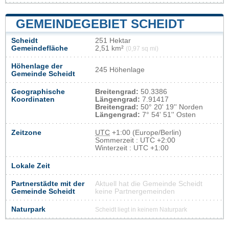
GEMEINDEGEBIET SCHEIDT
Scheidt
251 Hektar
Gemeindefläche
2,51 km²
(0,97 sq mi)
Höhenlage der
245 Höhenlage
Gemeinde Scheidt
Geographische
Breitengrad:
50.3386
Koordinaten
Längengrad:
7.91417
Breitengrad:
50° 20' 19'' Norden
Längengrad:
7° 54' 51'' Osten
Zeitzone
UTC
+1:00 (Europe/Berlin)
Sommerzeit : UTC +2:00
Winterzeit : UTC +1:00
Lokale Zeit
Partnerstädte mit der
Aktuell hat die Gemeinde Scheidt
Gemeinde Scheidt
keine Partnergemeinden
Naturpark
Scheidt liegt in keinem Naturpark