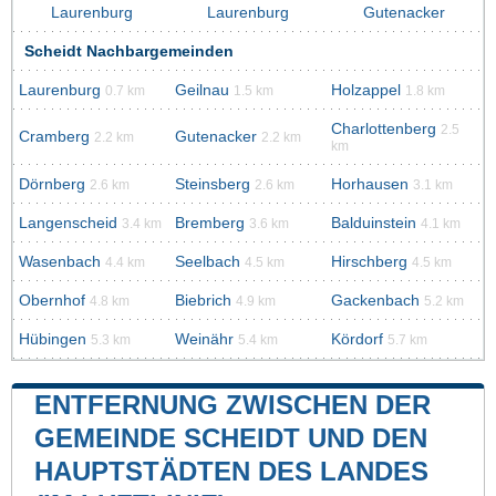
Laurenburg
Laurenburg
Gutenacker
Scheidt Nachbargemeinden
Laurenburg
Geilnau
Holzappel
0.7 km
1.5 km
1.8 km
Charlottenberg
2.5
Cramberg
Gutenacker
2.2 km
2.2 km
km
Dörnberg
Steinsberg
Horhausen
2.6 km
2.6 km
3.1 km
Langenscheid
Bremberg
Balduinstein
3.4 km
3.6 km
4.1 km
Wasenbach
Seelbach
Hirschberg
4.4 km
4.5 km
4.5 km
Obernhof
Biebrich
Gackenbach
4.8 km
4.9 km
5.2 km
Hübingen
Weinähr
Kördorf
5.3 km
5.4 km
5.7 km
ENTFERNUNG ZWISCHEN DER
GEMEINDE SCHEIDT UND DEN
HAUPTSTÄDTEN DES LANDES