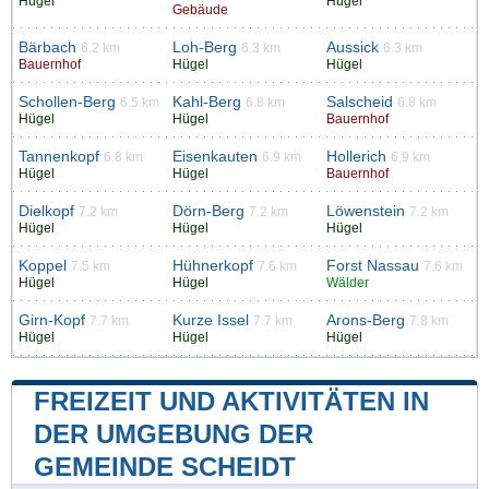
Hügel
Hügel
Gebäude
Bärbach
Loh-Berg
Aussick
6.2 km
6.3 km
6.3 km
Bauernhof
Hügel
Hügel
Schollen-Berg
Kahl-Berg
Salscheid
6.5 km
6.8 km
6.8 km
Hügel
Hügel
Bauernhof
Tannenkopf
Eisenkauten
Hollerich
6.8 km
6.9 km
6.9 km
Hügel
Hügel
Bauernhof
Dielkopf
Dörn-Berg
Löwenstein
7.2 km
7.2 km
7.2 km
Hügel
Hügel
Hügel
Koppel
Hühnerkopf
Forst Nassau
7.5 km
7.6 km
7.6 km
Hügel
Hügel
Wälder
Girn-Kopf
Kurze Issel
Arons-Berg
7.7 km
7.7 km
7.8 km
Hügel
Hügel
Hügel
FREIZEIT UND AKTIVITÄTEN IN
DER UMGEBUNG DER
GEMEINDE SCHEIDT