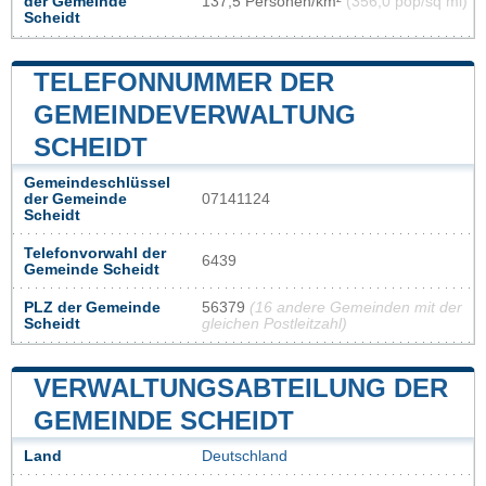
der Gemeinde
137,5 Personen/km²
(356,0 pop/sq mi)
Scheidt
TELEFONNUMMER DER
GEMEINDEVERWALTUNG
SCHEIDT
Gemeindeschlüssel
der Gemeinde
07141124
Scheidt
Telefonvorwahl der
6439
Gemeinde Scheidt
PLZ der Gemeinde
56379
(16 andere Gemeinden mit der
Scheidt
gleichen Postleitzahl)
VERWALTUNGSABTEILUNG DER
GEMEINDE SCHEIDT
Land
Deutschland