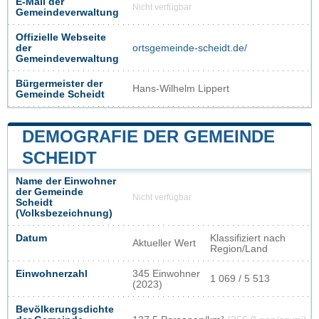
E-Mail der
Nicht verfügbar
Gemeindeverwaltung
Offizielle Webseite
der
ortsgemeinde-scheidt.de/
Gemeindeverwaltung
Bürgermeister der
Hans-Wilhelm Lippert
Gemeinde Scheidt
DEMOGRAFIE DER GEMEINDE
SCHEIDT
Name der Einwohner
der Gemeinde
Nicht verfügbar
Scheidt
(Volksbezeichnung)
Datum
Klassifiziert nach
Aktueller Wert
Region/Land
Einwohnerzahl
345 Einwohner
1 069 / 5 513
(2023)
Bevölkerungsdichte