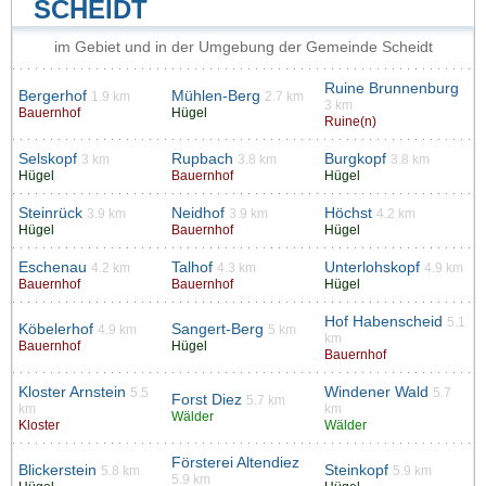
SCHEIDT
im Gebiet und in der Umgebung der Gemeinde Scheidt
Ruine Brunnenburg
Bergerhof
Mühlen-Berg
1.9 km
2.7 km
3 km
Bauernhof
Hügel
Ruine(n)
Selskopf
Rupbach
Burgkopf
3 km
3.8 km
3.8 km
Hügel
Bauernhof
Hügel
Steinrück
Neidhof
Höchst
3.9 km
3.9 km
4.2 km
Hügel
Bauernhof
Hügel
Eschenau
Talhof
Unterlohskopf
4.2 km
4.3 km
4.9 km
Bauernhof
Bauernhof
Hügel
Hof Habenscheid
5.1
Köbelerhof
Sangert-Berg
4.9 km
5 km
km
Bauernhof
Hügel
Bauernhof
Kloster Arnstein
Windener Wald
5.5
5.7
Forst Diez
5.7 km
km
km
Wälder
Kloster
Wälder
Försterei Altendiez
Blickerstein
Steinkopf
5.8 km
5.9 km
5.9 km