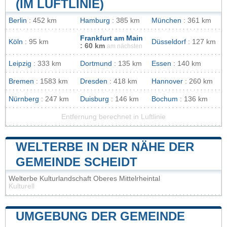
(IM LUFTLINIE)
Berlin
: 452 km
Hamburg
: 385 km
München
: 361 km
Frankfurt am Main
Köln
: 95 km
Düsseldorf
: 127 km
: 60 km
am nächsten
Leipzig
: 333 km
Dortmund
: 135 km
Essen
: 140 km
Bremen
: 1583 km
Dresden
: 418 km
Hannover
: 260 km
Nürnberg
: 247 km
Duisburg
: 146 km
Bochum
: 136 km
Entfernung berechnet in Luftlinie
WELTERBE IN DER NÄHE DER
GEMEINDE SCHEIDT
Welterbe Kulturlandschaft Oberes Mittelrheintal
Kulturell
UMGEBUNG DER GEMEINDE