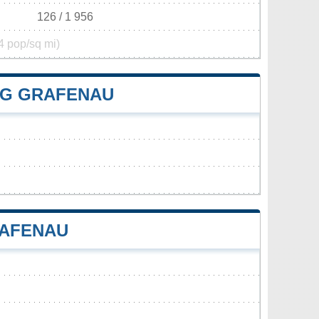
126 / 1 956
4 pop/sq mi)
G GRAFENAU
RAFENAU