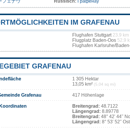
ーフェナウ
Russisch:
Графенау
RTMÖGLICHKEITEN IM GRAFENAU
Flughafen Stuttgart
23.9 km
Flugplatz Baden-Oos
52.9 
Flughafen Karlsruhe/Bade
EGEBIET GRAFENAU
ndefläche
1 305 Hektar
13,05 km²
(5,04 sq mi)
Gemeinde Grafenau
417 Höhenlage
Koordinaten
Breitengrad:
48.7122
Längengrad:
8.89778
Breitengrad:
48° 42' 44'' N
Längengrad:
8° 53' 52'' Os