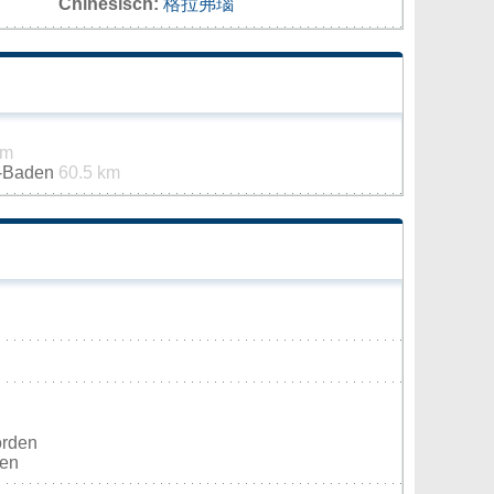
Chinesisch:
格拉弗瑙
km
n-Baden
60.5 km
orden
ten