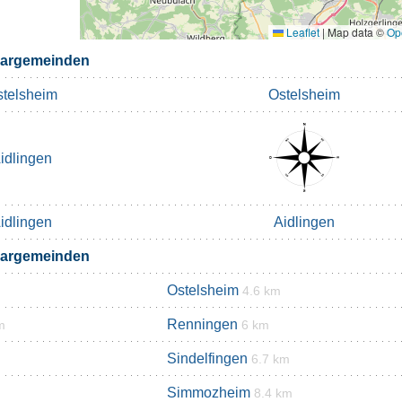
Leaflet
|
Map data ©
Op
bargemeinden
telsheim
Ostelsheim
idlingen
idlingen
Aidlingen
bargemeinden
Ostelsheim
4.6 km
Renningen
m
6 km
Sindelfingen
6.7 km
Simmozheim
8.4 km