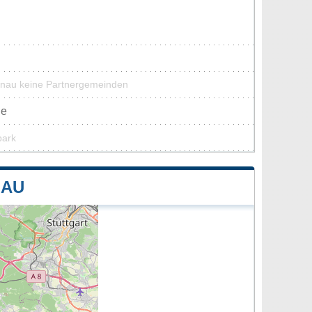
enau keine Partnergemeinden
ne
park
NAU