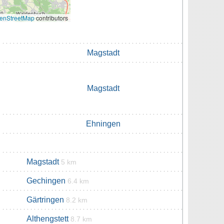
enStreetMap
contributors
Magstadt
Magstadt
Ehningen
Magstadt
5 km
Gechingen
6.4 km
Gärtringen
8.2 km
Althengstett
8.7 km