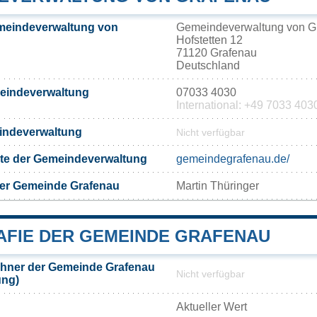
meindeverwaltung von
Gemeindeverwaltung von G
Hofstetten 12
71120 Grafenau
Deutschland
meindeverwaltung
07033 4030
International: +49 7033 403
eindeverwaltung
Nicht verfügbar
eite der Gemeindeverwaltung
gemeindegrafenau.de/
der Gemeinde Grafenau
Martin Thüringer
FIE DER GEMEINDE GRAFENAU
hner der Gemeinde Grafenau
Nicht verfügbar
ung)
Aktueller Wert