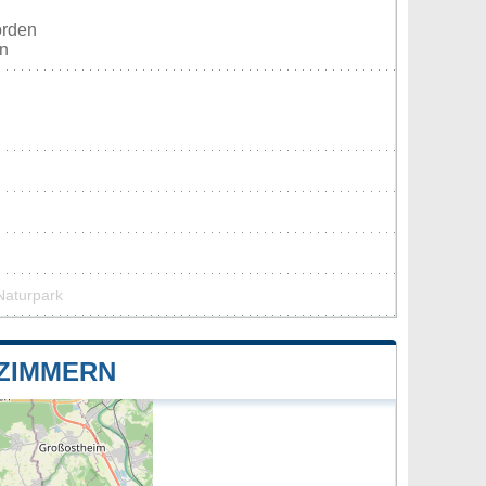
orden
en
Naturpark
IMMERN