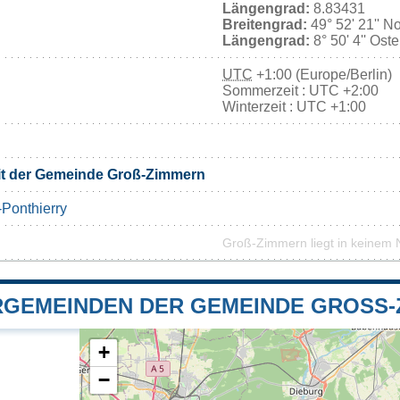
Längengrad:
8.83431
Breitengrad:
49° 52' 21'' N
Längengrad:
8° 50' 4'' Ost
UTC
+1:00 (Europe/Berlin)
Sommerzeit : UTC +2:00
Winterzeit : UTC +1:00
it der Gemeinde Groß-Zimmern
Ponthierry
Groß-Zimmern liegt in keinem 
GEMEINDEN DER GEMEINDE GROSS-Z
+
−