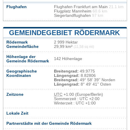
Flughafen
Flughafen Frankfurt am Main
21.1 km
Flugplatz Mannheim
60.6 km
Siegerlandflughafen
97 km
GEMEINDEGEBIET RÖDERMARK
Rödermark
2 999 Hektar
Gemeindefläche
29,99 km²
(11,58 sq mi)
Höhenlage der
142 Höhenlage
Gemeinde Rödermark
Geographische
Breitengrad:
49.9775
Koordinaten
Längengrad:
8.82806
Breitengrad:
49° 58' 39'' Norden
Längengrad:
8° 49' 41'' Osten
Zeitzone
UTC
+1:00 (Europe/Berlin)
Sommerzeit : UTC +2:00
Winterzeit : UTC +1:00
Lokale Zeit
Partnerstädte mit der Gemeinde Rödermark