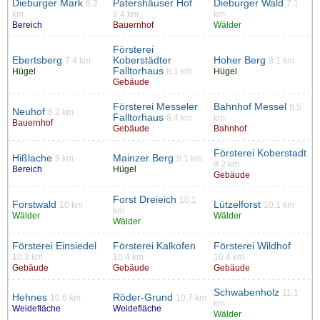
Dieburger Mark
Patershäuser Hof
Dieburger Wald
6.2
7.1
km
6.4 km
km
Bereich
Bauernhof
Wälder
Försterei
Ebertsberg
Koberstädter
Hoher Berg
7.4 km
8.1 km
Falltorhaus
Hügel
8.1 km
Hügel
Gebäude
Försterei Messeler
Bahnhof Messel
8.5
Neuhof
8.2 km
Falltorhaus
8.4 km
km
Bauernhof
Gebäude
Bahnhof
Försterei Koberstadt
Hißlache
Mainzer Berg
9 km
9.1 km
9.2 km
Bereich
Hügel
Gebäude
Forst Dreieich
10.1
Forstwald
Lützelforst
10 km
10.1 km
km
Wälder
Wälder
Wälder
Försterei Einsiedel
Försterei Kalkofen
Försterei Wildhof
10.3 km
10.4 km
10.4 km
Gebäude
Gebäude
Gebäude
Schwabenholz
11.1
Hehnes
Röder-Grund
10.6 km
10.7 km
km
Weidefläche
Weidefläche
Wälder