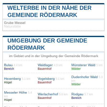
WELTERBE IN DER NÄHE DER
GEMEINDE RÖDERMARK
Grube Messel
Naturstätte
UMGEBUNG DER GEMEINDE
RÖDERMARK
im Gebiet und in der Umgebung der Gemeinde Rödermark
Bulau
Waldlager
Münsterer Wald
4.4 km
4.9 km
5 km
Bereich
Bauernhof
Wälder
Dudenhofer Wald
5.3
Hexenberg
Vogelsberg
5.1 km
5.1 km
km
Hügel
Bauernhof
Wälder
Messeler Höhe
5.4
Werlacherhof
Rodgau
5.6 km
5.7 km
km
Bauernhof
Bereich
Hügel