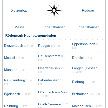
Dietzenbach
Rodgau
Messel
Eppertshausen
Eppertshausen
Rödermark Nachbargemeinden
Eppertshausen
5.5
Dietzenbach
Rodgau
3.5 km
5.4 km
km
Heusenstamm
8.2
Messel
Dreieich
8.2 km
8.4 km
km
Obertshausen
Langen (Hessen)
10.3
Münster
8.7 km
km
10.3 km
Neu-Isenburg
Babenhausen
10.4
10.5
Dieburg
10.7 km
km
km
Offenbach am Main
Egelsbach
Erzhausen
10.8 km
12.8 km
12.4 km
Groß-Zimmern
13.2
Hainburg
Mainhausen
13 km
13.4 km
km