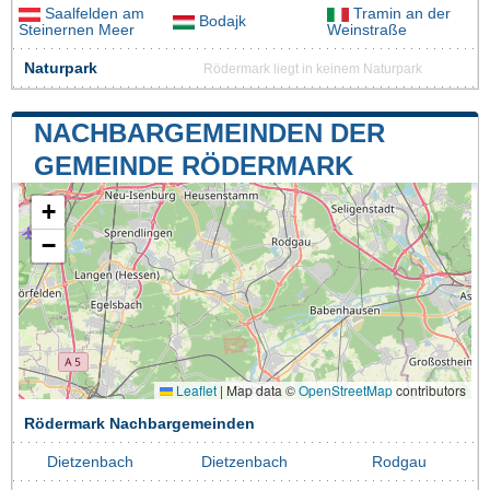
Saalfelden am
Tramin an der
Bodajk
Steinernen Meer
Weinstraße
Naturpark
Rödermark liegt in keinem Naturpark
NACHBARGEMEINDEN DER
GEMEINDE RÖDERMARK
+
−
Leaflet
|
Map data ©
OpenStreetMap
contributors
Rödermark Nachbargemeinden
Dietzenbach
Dietzenbach
Rodgau