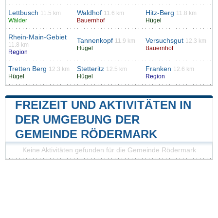
Lettbusch
Waldhof
Hitz-Berg
11.5 km
11.6 km
11.8 km
Wälder
Bauernhof
Hügel
Rhein-Main-Gebiet
Tannenkopf
Versuchsgut
11.9 km
12.3 km
11.8 km
Hügel
Bauernhof
Region
Tretten Berg
Stetteritz
Franken
12.3 km
12.5 km
12.6 km
Hügel
Hügel
Region
FREIZEIT UND AKTIVITÄTEN IN
DER UMGEBUNG DER
GEMEINDE RÖDERMARK
Keine Aktivitäten gefunden für die Gemeinde Rödermark