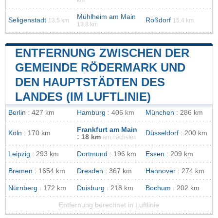
Mühlheim am Main
Seligenstadt
Roßdorf
13.5 km
15.4 km
13.8 km
ENTFERNUNG ZWISCHEN DER
GEMEINDE RÖDERMARK UND
DEN HAUPTSTÄDTEN DES
LANDES (IM LUFTLINIE)
Berlin
: 427 km
Hamburg
: 406 km
München
: 286 km
Frankfurt am Main
Köln
: 170 km
Düsseldorf
: 200 km
: 18 km
am nächsten
Leipzig
: 293 km
Dortmund
: 196 km
Essen
: 209 km
Bremen
: 1654 km
Dresden
: 367 km
Hannover
: 274 km
Nürnberg
: 172 km
Duisburg
: 218 km
Bochum
: 202 km
Entfernung berechnet in Luftlinie