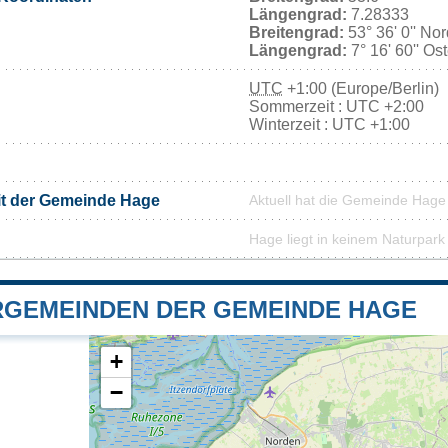
Längengrad:
7.28333
Breitengrad:
53° 36' 0'' No
Längengrad:
7° 16' 60'' Os
UTC
+1:00 (Europe/Berlin)
Sommerzeit : UTC +2:00
Winterzeit : UTC +1:00
it der Gemeinde Hage
Aktuell hat die Gemeinde Hag
Hage liegt in keinem Naturpark
GEMEINDEN DER GEMEINDE HAGE
+
−