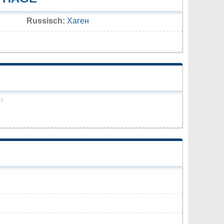
Russisch:
Хаген
m