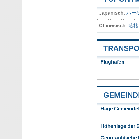
Japanisch:
ハー
Chinesisch:
哈格
TRANSPO
Flughafen
GEMEIND
Hage Gemeindef
Höhenlage der 
Geographische 