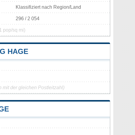
Klassifiziert nach Region/Land
296 / 2 054
1 pop/sq mi)
G HAGE
mit der gleichen Postleitzahl)
GE