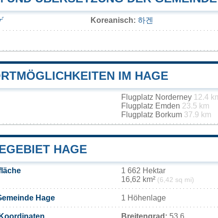
ゲ
Koreanisch:
하겐
RTMÖGLICHKEITEN IM HAGE
Flugplatz Norderney
12.4 k
Flugplatz Emden
23.5 km
Flugplatz Borkum
37.9 km
EGEBIET HAGE
läche
1 662 Hektar
16,62 km²
(6,42 sq mi)
Gemeinde Hage
1 Höhenlage
Koordinaten
Breitengrad:
53.6