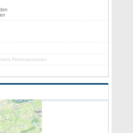
rden
ten
e keine Partnergemeinden