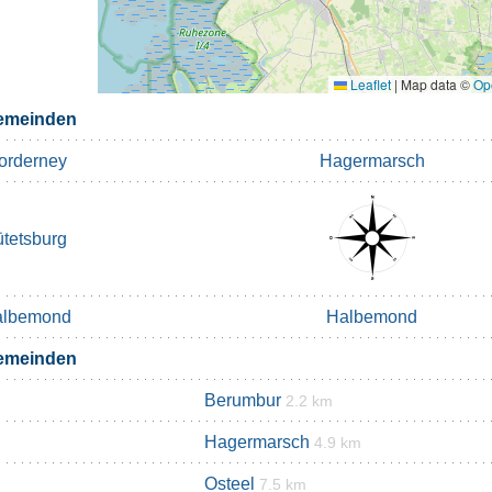
Leaflet
|
Map data ©
Op
emeinden
orderney
Hagermarsch
ütetsburg
albemond
Halbemond
emeinden
Berumbur
2.2 km
Hagermarsch
4.9 km
Osteel
7.5 km