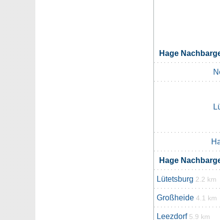
Hage Nachbarg
N
L
H
Hage Nachbarg
Lütetsburg
2.2 km
Großheide
4.1 km
Leezdorf
5.9 km