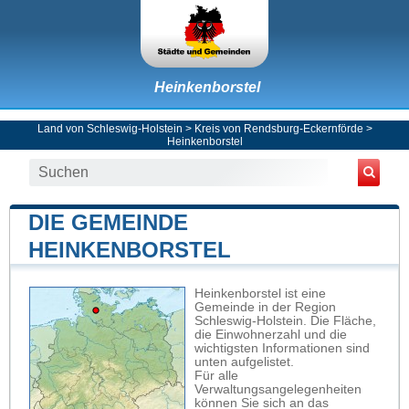
Heinkenborstel
Land von Schleswig-Holstein
>
Kreis von Rendsburg-Eckernförde
>
Heinkenborstel
DIE GEMEINDE
HEINKENBORSTEL
Heinkenborstel ist eine
Gemeinde in der Region
Schleswig-Holstein. Die Fläche,
die Einwohnerzahl und die
wichtigsten Informationen sind
unten aufgelistet.
Für alle
Verwaltungsangelegenheiten
können Sie sich an das