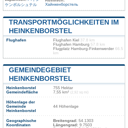
Russisch:
Хайнкенборстель
ケンボルシュテル
TRANSPORTMÖGLICHKEITEN IM
HEINKENBORSTEL
Flughafen
Flughafen Kiel
37.8 km
Flughafen Hamburg
57.8 km
Flugplatz Hamburg-Finkenwerder
66.5
km
GEMEINDEGEBIET
HEINKENBORSTEL
Heinkenborstel
755 Hektar
Gemeindefläche
7,55 km²
(2,92 sq mi)
Höhenlage der
Gemeinde
44 Höhenlage
Heinkenborstel
Geographische
Breitengrad:
54.1303
Koordinaten
Längengrad:
9.7503