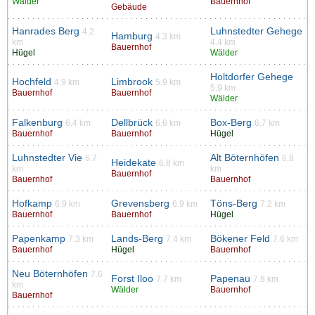
Wälder
Bauernhof
Gebäude
Hanrades Berg
Luhnstedter Gehege
4.2
Hamburg
4.3 km
km
4.4 km
Bauernhof
Hügel
Wälder
Holtdorfer Gehege
Hochfeld
Limbrook
4.9 km
5.9 km
5.9 km
Bauernhof
Bauernhof
Wälder
Falkenburg
Dellbrück
Box-Berg
6.4 km
6.6 km
6.7 km
Bauernhof
Bauernhof
Hügel
Luhnstedter Vie
Alt Böternhöfen
6.7
6.8
Heidekate
6.8 km
km
km
Bauernhof
Bauernhof
Bauernhof
Hofkamp
Grevensberg
Töns-Berg
6.9 km
6.9 km
7.2 km
Bauernhof
Bauernhof
Hügel
Papenkamp
Lands-Berg
Bökener Feld
7.3 km
7.4 km
7.6 km
Bauernhof
Hügel
Bauernhof
Neu Böternhöfen
7.6
Forst Iloo
Papenau
7.7 km
7.8 km
km
Wälder
Bauernhof
Bauernhof