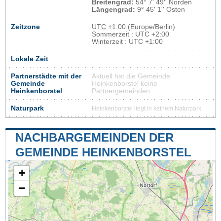
Breitengrad:
54° 7' 49'' Norden
Längengrad:
9° 45' 1'' Osten
Zeitzone
UTC
+1:00 (Europe/Berlin)
Sommerzeit : UTC +2:00
Winterzeit : UTC +1:00
Lokale Zeit
Partnerstädte mit der
Aktuell hat die Gemeinde
Gemeinde
Heinkenborstel keine
Heinkenborstel
Partnergemeinden
Naturpark
Heinkenborstel liegt in keinem Naturpark
NACHBARGEMEINDEN DER
GEMEINDE HEINKENBORSTEL
+
−