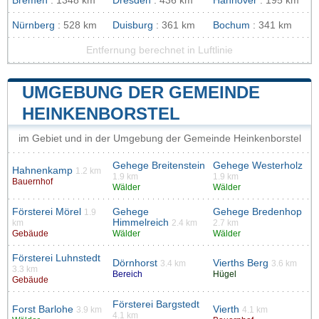
Bremen
: 1348 km
Dresden
: 436 km
Hannover
: 195 km
Nürnberg
: 528 km
Duisburg
: 361 km
Bochum
: 341 km
Entfernung berechnet in Luftlinie
UMGEBUNG DER GEMEINDE
HEINKENBORSTEL
im Gebiet und in der Umgebung der Gemeinde Heinkenborstel
Gehege Breitenstein
Gehege Westerholz
Hahnenkamp
1.2 km
1.9 km
1.9 km
Bauernhof
Wälder
Wälder
Försterei Mörel
Gehege
Gehege Bredenhop
1.9
Himmelreich
km
2.4 km
2.7 km
Gebäude
Wälder
Wälder
Försterei Luhnstedt
Dörnhorst
Vierths Berg
3.4 km
3.6 km
3.3 km
Bereich
Hügel
Gebäude
Försterei Bargstedt
Forst Barlohe
Vierth
3.9 km
4.1 km
4.1 km