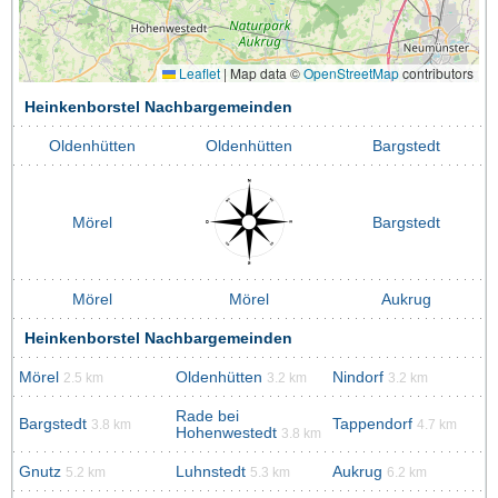
Leaflet
|
Map data ©
OpenStreetMap
contributors
Heinkenborstel Nachbargemeinden
Oldenhütten
Oldenhütten
Bargstedt
Mörel
Bargstedt
Mörel
Mörel
Aukrug
Heinkenborstel Nachbargemeinden
Mörel
Oldenhütten
Nindorf
2.5 km
3.2 km
3.2 km
Rade bei
Bargstedt
Tappendorf
3.8 km
4.7 km
Hohenwestedt
3.8 km
Gnutz
Luhnstedt
Aukrug
5.2 km
5.3 km
6.2 km