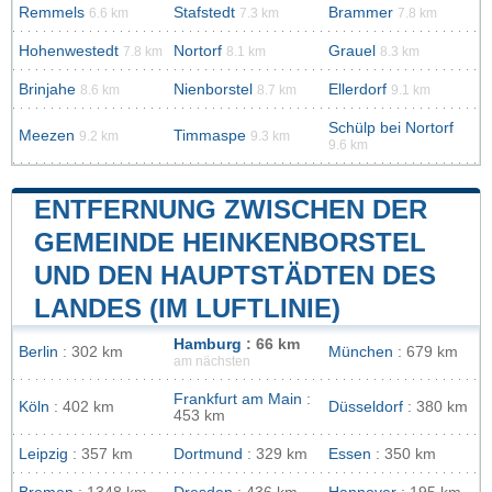
Remmels
Stafstedt
Brammer
6.6 km
7.3 km
7.8 km
Hohenwestedt
Nortorf
Grauel
7.8 km
8.1 km
8.3 km
Brinjahe
Nienborstel
Ellerdorf
8.6 km
8.7 km
9.1 km
Schülp bei Nortorf
Meezen
Timmaspe
9.2 km
9.3 km
9.6 km
ENTFERNUNG ZWISCHEN DER
GEMEINDE HEINKENBORSTEL
UND DEN HAUPTSTÄDTEN DES
LANDES (IM LUFTLINIE)
Hamburg
: 66 km
Berlin
: 302 km
München
: 679 km
am nächsten
Frankfurt am Main
:
Köln
: 402 km
Düsseldorf
: 380 km
453 km
Leipzig
: 357 km
Dortmund
: 329 km
Essen
: 350 km