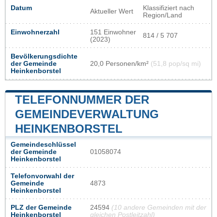
Datum
Klassifiziert nach
Aktueller Wert
Region/Land
Einwohnerzahl
151 Einwohner
814 / 5 707
(2023)
Bevölkerungsdichte
der Gemeinde
20,0 Personen/km²
(51,8 pop/sq mi)
Heinkenborstel
TELEFONNUMMER DER
GEMEINDEVERWALTUNG
HEINKENBORSTEL
Gemeindeschlüssel
der Gemeinde
01058074
Heinkenborstel
Telefonvorwahl der
Gemeinde
4873
Heinkenborstel
PLZ der Gemeinde
24594
(10 andere Gemeinden mit der
Heinkenborstel
gleichen Postleitzahl)