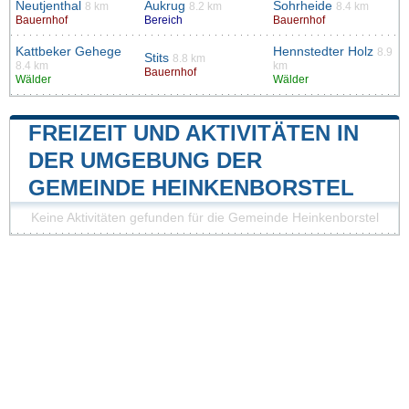
Neutjenthal
Aukrug
Sohrheide
8 km
8.2 km
8.4 km
Bauernhof
Bereich
Bauernhof
Kattbeker Gehege
Hennstedter Holz
8.9
Stits
8.8 km
8.4 km
km
Bauernhof
Wälder
Wälder
FREIZEIT UND AKTIVITÄTEN IN
DER UMGEBUNG DER
GEMEINDE HEINKENBORSTEL
Keine Aktivitäten gefunden für die Gemeinde Heinkenborstel