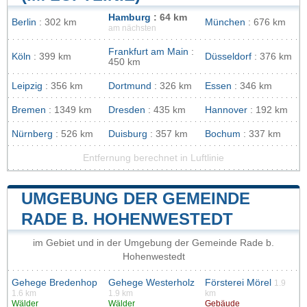
Hamburg
: 64 km
Berlin
: 302 km
München
: 676 km
am nächsten
Frankfurt am Main
:
Köln
: 399 km
Düsseldorf
: 376 km
450 km
Leipzig
: 356 km
Dortmund
: 326 km
Essen
: 346 km
Bremen
: 1349 km
Dresden
: 435 km
Hannover
: 192 km
Nürnberg
: 526 km
Duisburg
: 357 km
Bochum
: 337 km
Entfernung berechnet in Luftlinie
UMGEBUNG DER GEMEINDE
RADE B. HOHENWESTEDT
im Gebiet und in der Umgebung der Gemeinde Rade b.
Hohenwestedt
Gehege Bredenhop
Gehege Westerholz
Försterei Mörel
1.9
1.6 km
1.9 km
km
Wälder
Wälder
Gebäude