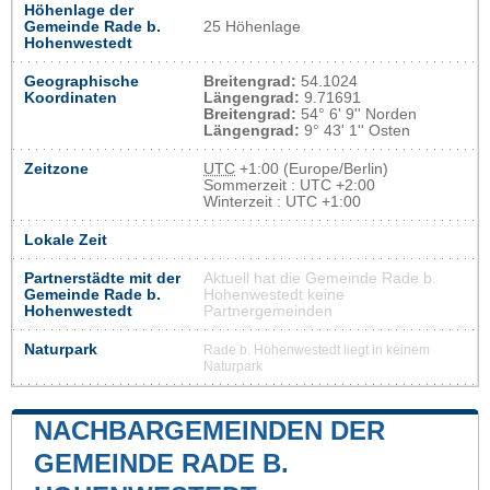
Höhenlage der
Gemeinde Rade b.
25 Höhenlage
Hohenwestedt
Geographische
Breitengrad:
54.1024
Koordinaten
Längengrad:
9.71691
Breitengrad:
54° 6' 9'' Norden
Längengrad:
9° 43' 1'' Osten
Zeitzone
UTC
+1:00 (Europe/Berlin)
Sommerzeit : UTC +2:00
Winterzeit : UTC +1:00
Lokale Zeit
Partnerstädte mit der
Aktuell hat die Gemeinde Rade b.
Gemeinde Rade b.
Hohenwestedt keine
Hohenwestedt
Partnergemeinden
Naturpark
Rade b. Hohenwestedt liegt in keinem
Naturpark
NACHBARGEMEINDEN DER
GEMEINDE RADE B.