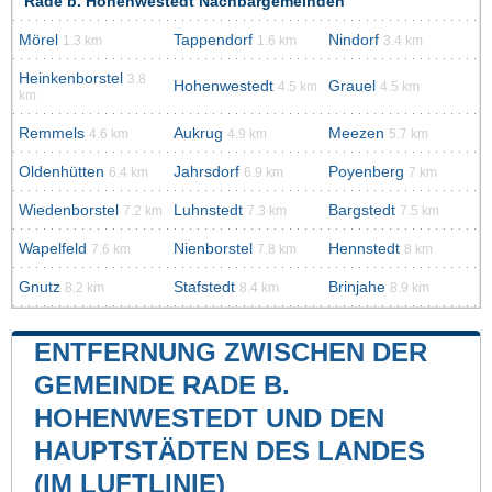
Rade b. Hohenwestedt Nachbargemeinden
Mörel
Tappendorf
Nindorf
1.3 km
1.6 km
3.4 km
Heinkenborstel
3.8
Hohenwestedt
Grauel
4.5 km
4.5 km
km
Remmels
Aukrug
Meezen
4.6 km
4.9 km
5.7 km
Oldenhütten
Jahrsdorf
Poyenberg
6.4 km
6.9 km
7 km
Wiedenborstel
Luhnstedt
Bargstedt
7.2 km
7.3 km
7.5 km
Wapelfeld
Nienborstel
Hennstedt
7.6 km
7.8 km
8 km
Gnutz
Stafstedt
Brinjahe
8.2 km
8.4 km
8.9 km
ENTFERNUNG ZWISCHEN DER
GEMEINDE RADE B.
HOHENWESTEDT UND DEN
HAUPTSTÄDTEN DES LANDES
(IM LUFTLINIE)