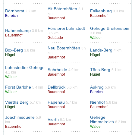
Alt Böternhöfen
3.1
Dörnhorst
Falkenburg
2.2 km
3.3 km
km
Bereich
Bauernhof
Bauernhof
Försterei Luhnstedt
Gehege Breitenstein
Hahnenkamp
3.6 km
3.6 km
3.6 km
Bauernhof
Gebäude
Wälder
Neu Böternhöfen
3.9
Box-Berg
Lands-Berg
3.8 km
4 km
km
Hügel
Hügel
Bauernhof
Luhnstedter Gehege
Sohrheide
Töns-Berg
4.9 km
5.1 km
4.1 km
Bauernhof
Hügel
Wälder
Forst Barlohe
Dellbrück
Aukrug
5.4 km
5.6 km
5.6 km
Wälder
Bauernhof
Bereich
Vierths Berg
Papenau
Nienhof
5.7 km
5.7 km
5.8 km
Hügel
Bauernhof
Bauernhof
Joachimsquelle
Gehege
5.9
Vierth
6.1 km
Himmelreich
km
6.2 km
Bauernhof
Bauernhof
Wälder