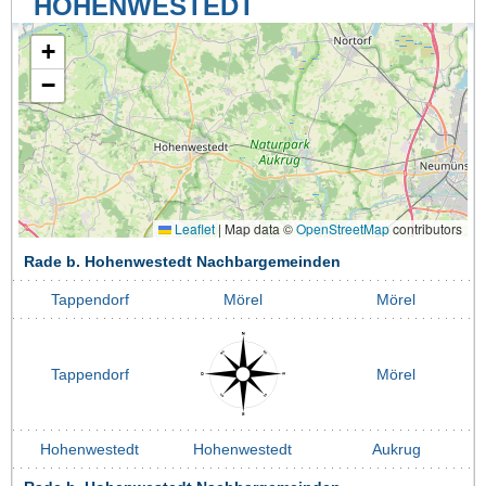
HOHENWESTEDT
+
−
Leaflet
|
Map data ©
OpenStreetMap
contributors
Rade b. Hohenwestedt Nachbargemeinden
Tappendorf
Mörel
Mörel
Tappendorf
Mörel
Hohenwestedt
Hohenwestedt
Aukrug