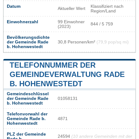
Datum
Klassifiziert nach
Aktueller Wert
Region/Land
Einwohnerzahl
99 Einwohner
844 / 5 759
(2023)
Bevölkerungsdichte
der Gemeinde Rade
30,8 Personen/km²
(79,9 pop/sq mi)
b. Hohenwestedt
TELEFONNUMMER DER
GEMEINDEVERWALTUNG RADE
B. HOHENWESTEDT
Gemeindeschlüssel
der Gemeinde Rade
01058131
b. Hohenwestedt
Telefonvorwahl der
Gemeinde Rade b.
4871
Hohenwestedt
PLZ der Gemeinde
24594
(10 andere Gemeinden mit der
Rade b.