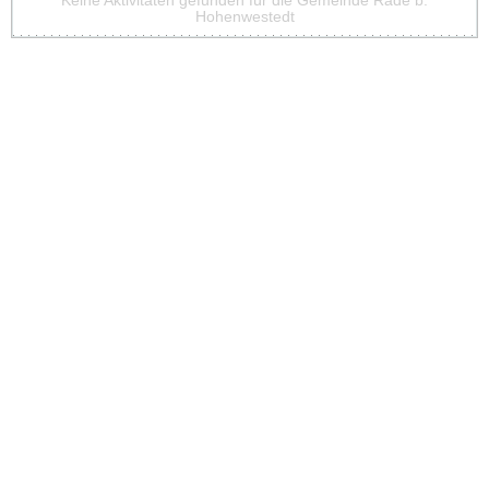
Keine Aktivitäten gefunden für die Gemeinde Rade b.
Hohenwestedt