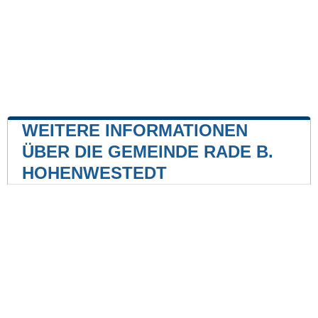
WEITERE INFORMATIONEN
ÜBER DIE GEMEINDE RADE B.
HOHENWESTEDT
Kernkraftwerk
Kernkraftwerk Brokdorf
37 mile
Kernkraftwerk Brunsbüttel
41 mile
Unsere Website ist nicht mit einer Regierungsbehörde
des Landes verbunden oder wird von ihr gesponsert.
Wir sind ein unabhängiges Unternehmen, das sich der
Bereitstellung wertvoller Informationen für die Bürger
und Einwohner des Landes verschrieben hat.