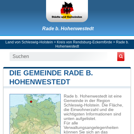
Rade b. Hohenwestedt
Land von Schleswig-Holstein
>
Kreis von Rendsburg-Eckernförde
>
Rade b.
Hohenwestedt
DIE GEMEINDE RADE B.
HOHENWESTEDT
Rade b. Hohenwestedt ist eine
Gemeinde in der Region
Schleswig-Holstein. Die Fläche,
die Einwohnerzahl und die
wichtigsten Informationen sind
unten aufgelistet.
Für alle
Verwaltungsangelegenheiten
können Sie sich an das