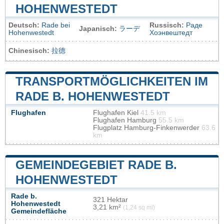
HOHENWESTEDT
Deutsch:
Rade bei
Russisch:
Раде
Japanisch:
ラーデ
Hohenwestedt
Хоэнвештедт
Chinesisch:
拉德
TRANSPORTMÖGLICHKEITEN IM
RADE B. HOHENWESTEDT
Flughafen
Flughafen Kiel
41.5 km
Flughafen Hamburg
55.5 km
Flugplatz Hamburg-Finkenwerder
63.6
km
GEMEINDEGEBIET RADE B.
HOHENWESTEDT
Rade b.
321 Hektar
Hohenwestedt
3,21 km²
(1,24 sq mi)
Gemeindefläche