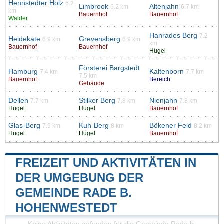
Hennstedter Holz
6.2
Limbrook
Altenjahn
6.2 km
6.7 km
km
Bauernhof
Bauernhof
Wälder
Hanrades Berg
7.2
Heidekate
Grevensberg
6.9 km
6.9 km
km
Bauernhof
Bauernhof
Hügel
Försterei Bargstedt
Hamburg
Kaltenborn
7.4 km
7.7 km
7.5 km
Bauernhof
Bereich
Gebäude
Dellen
Stilker Berg
Nienjahn
7.7 km
7.8 km
7.8 km
Hügel
Hügel
Bauernhof
Glas-Berg
Kuh-Berg
Bökener Feld
7.9 km
8 km
8.2 km
Hügel
Hügel
Bauernhof
FREIZEIT UND AKTIVITÄTEN IN
DER UMGEBUNG DER
GEMEINDE RADE B.
HOHENWESTEDT