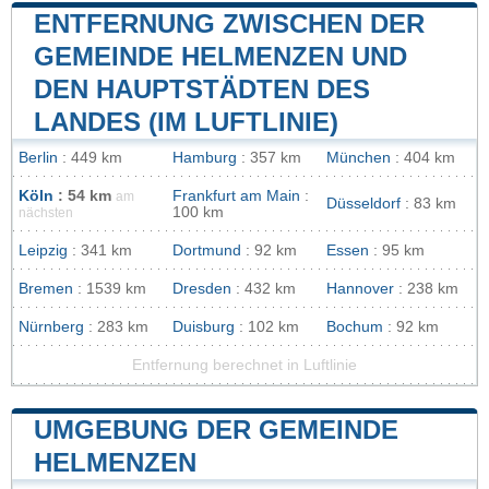
ENTFERNUNG ZWISCHEN DER
GEMEINDE HELMENZEN UND
DEN HAUPTSTÄDTEN DES
LANDES (IM LUFTLINIE)
Berlin
: 449 km
Hamburg
: 357 km
München
: 404 km
Köln
: 54 km
Frankfurt am Main
:
am
Düsseldorf
: 83 km
100 km
nächsten
Leipzig
: 341 km
Dortmund
: 92 km
Essen
: 95 km
Bremen
: 1539 km
Dresden
: 432 km
Hannover
: 238 km
Nürnberg
: 283 km
Duisburg
: 102 km
Bochum
: 92 km
Entfernung berechnet in Luftlinie
UMGEBUNG DER GEMEINDE
HELMENZEN