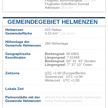
Flugplatz Bonn/Hangelar
33.2 km
Flughafen Köln/Bonn Konrad
Adenauer
38.6 km
GEMEINDEGEBIET HELMENZEN
Helmenzen
415 Hektar
Gemeindefläche
4,15 km²
(1,60 sq mi)
Höhenlage der
260 Höhenlage
Gemeinde Helmenzen
Geographische
Breitengrad:
50.6954
Koordinaten
Längengrad:
7.61948
Breitengrad:
50° 41' 43'' Norden
Längengrad:
7° 37' 10'' Osten
Zeitzone
UTC
+1:00 (Europe/Berlin)
Sommerzeit : UTC +2:00
Winterzeit : UTC +1:00
Lokale Zeit
Partnerstädte mit der
Aktuell hat die Gemeinde Helmenzen
Gemeinde Helmenzen
keine Partnergemeinden