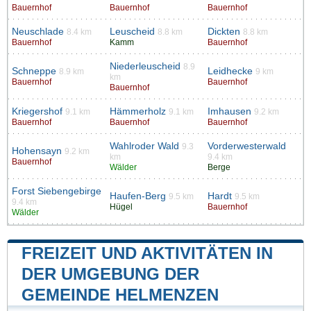
Bauernhof
Bauernhof
Bauernhof
Neuschlade
Leuscheid
Dickten
8.4 km
8.8 km
8.8 km
Bauernhof
Kamm
Bauernhof
Niederleuscheid
8.9
Schneppe
Leidhecke
8.9 km
9 km
km
Bauernhof
Bauernhof
Bauernhof
Kriegershof
Hämmerholz
Imhausen
9.1 km
9.1 km
9.2 km
Bauernhof
Bauernhof
Bauernhof
Wahlroder Wald
Vorderwesterwald
9.3
Hohensayn
9.2 km
km
9.4 km
Bauernhof
Wälder
Berge
Forst Siebengebirge
Haufen-Berg
Hardt
9.5 km
9.5 km
9.4 km
Hügel
Bauernhof
Wälder
FREIZEIT UND AKTIVITÄTEN IN
DER UMGEBUNG DER
GEMEINDE HELMENZEN