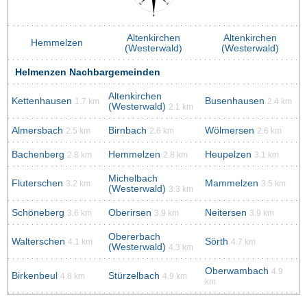
Altenkirchen
Altenkirchen
Hemmelzen
(Westerwald)
(Westerwald)
Helmenzen Nachbargemeinden
Altenkirchen
Kettenhausen
Busenhausen
1.7 km
2.4 km
(Westerwald)
2.1 km
Almersbach
Birnbach
Wölmersen
2.5 km
2.6 km
2.6 km
Bachenberg
Hemmelzen
Heupelzen
2.8 km
2.8 km
3.1 km
Michelbach
Fluterschen
Mammelzen
3.2 km
3.5 km
(Westerwald)
3.3 km
Schöneberg
Oberirsen
Neitersen
3.6 km
3.9 km
3.9 km
Obererbach
Walterschen
Sörth
4.1 km
4.7 km
(Westerwald)
4.3 km
Oberwambach
4.9
Birkenbeul
Stürzelbach
4.8 km
4.9 km
km