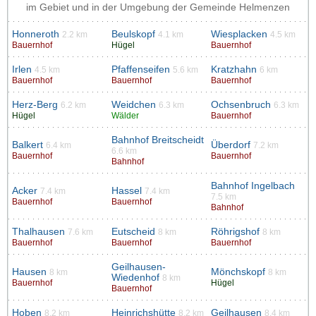
im Gebiet und in der Umgebung der Gemeinde Helmenzen
Honneroth
Beulskopf
Wiesplacken
2.2 km
4.1 km
4.5 km
Bauernhof
Hügel
Bauernhof
Irlen
Pfaffenseifen
Kratzhahn
4.5 km
5.6 km
6 km
Bauernhof
Bauernhof
Bauernhof
Herz-Berg
Weidchen
Ochsenbruch
6.2 km
6.3 km
6.3 km
Hügel
Wälder
Bauernhof
Bahnhof Breitscheidt
Balkert
Überdorf
6.4 km
7.2 km
6.6 km
Bauernhof
Bauernhof
Bahnhof
Bahnhof Ingelbach
Acker
Hassel
7.4 km
7.4 km
7.5 km
Bauernhof
Bauernhof
Bahnhof
Thalhausen
Eutscheid
Röhrigshof
7.6 km
8 km
8 km
Bauernhof
Bauernhof
Bauernhof
Geilhausen-
Hausen
Mönchskopf
8 km
8 km
Wiedenhof
8 km
Bauernhof
Hügel
Bauernhof
Hoben
Heinrichshütte
Geilhausen
8.2 km
8.2 km
8.4 km