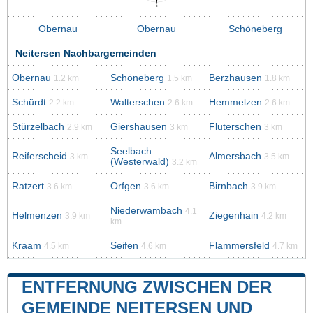
Obernau
Obernau
Schöneberg
Neitersen Nachbargemeinden
Obernau
Schöneberg
Berzhausen
1.2 km
1.5 km
1.8 km
Schürdt
Walterschen
Hemmelzen
2.2 km
2.6 km
2.6 km
Stürzelbach
Giershausen
Fluterschen
2.9 km
3 km
3 km
Seelbach
Reiferscheid
Almersbach
3 km
3.5 km
(Westerwald)
3.2 km
Ratzert
Orfgen
Birnbach
3.6 km
3.6 km
3.9 km
Niederwambach
4.1
Helmenzen
Ziegenhain
3.9 km
4.2 km
km
Kraam
Seifen
Flammersfeld
4.5 km
4.6 km
4.7 km
ENTFERNUNG ZWISCHEN DER
GEMEINDE NEITERSEN UND