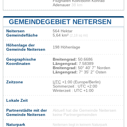
Flughafen Köln/Bonn Konrad
Adenauer
38 km
GEMEINDEGEBIET NEITERSEN
Neitersen
564 Hektar
Gemeindefläche
5,64 km²
(2,18 sq mi)
Höhenlage der
198 Höhenlage
Gemeinde Neitersen
Geographische
Breitengrad:
50.6686
Koordinaten
Längengrad:
7.58389
Breitengrad:
50° 40' 7'' Norden
Längengrad:
7° 35' 2'' Osten
Zeitzone
UTC
+1:00 (Europe/Berlin)
Sommerzeit : UTC +2:00
Winterzeit : UTC +1:00
Lokale Zeit
Partnerstädte mit der
Aktuell hat die Gemeinde Neitersen
Gemeinde Neitersen
keine Partnergemeinden
Naturpark
Neitersen liegt in keinem Naturpark