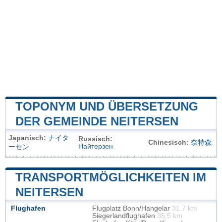
TOPONYM UND ÜBERSETZUNG
DER GEMEINDE NEITERSEN
Japanisch:
ナイタ
Russisch:
Chinesisch:
奈特森
Найтерзен
ーセン
TRANSPORTMÖGLICHKEITEN IM
NEITERSEN
Flughafen
Flugplatz Bonn/Hangelar
31.7 km
Siegerlandflughafen
35.5 km