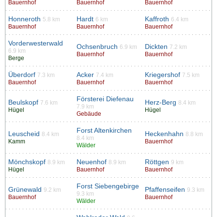
Bauernhof
Bauernhof
Bauernhof
Honneroth
Hardt
Kaffroth
5.8 km
6 km
6.4 km
Bauernhof
Bauernhof
Bauernhof
Vorderwesterwald
Ochsenbruch
Dickten
6.9 km
7.2 km
6.9 km
Bauernhof
Bauernhof
Berge
Überdorf
Acker
Kriegershof
7.3 km
7.4 km
7.5 km
Bauernhof
Bauernhof
Bauernhof
Försterei Diefenau
Beulskopf
Herz-Berg
7.6 km
8.4 km
7.9 km
Hügel
Hügel
Gebäude
Forst Altenkirchen
Leuscheid
Heckenhahn
8.4 km
8.8 km
8.4 km
Kamm
Bauernhof
Wälder
Mönchskopf
Neuenhof
Röttgen
8.9 km
8.9 km
9 km
Hügel
Bauernhof
Bauernhof
Forst Siebengebirge
Grünewald
Pfaffenseifen
9.2 km
9.3 km
9.3 km
Bauernhof
Bauernhof
Wälder