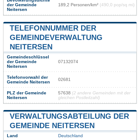
Bevölkerungsdichte
der Gemeinde
189,2 Personen/km²
(490,0 pop/sq mi)
Neitersen
TELEFONNUMMER DER
GEMEINDEVERWALTUNG
NEITERSEN
Gemeindeschlüssel
der Gemeinde
07132074
Neitersen
Telefonvorwahl der
02681
Gemeinde Neitersen
PLZ der Gemeinde
57638
(2 andere Gemeinden mit der
Neitersen
gleichen Postleitzahl)
VERWALTUNGSABTEILUNG DER
GEMEINDE NEITERSEN
Land
Deutschland