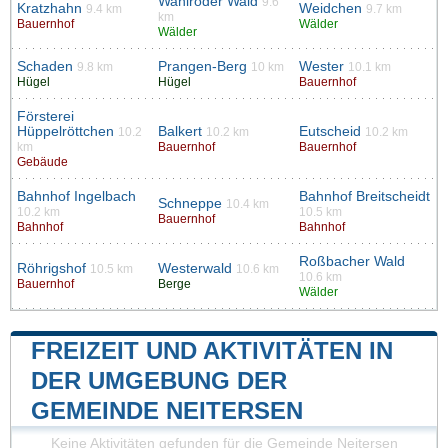
Wahlroder Wald
9.6
Kratzhahn
Weidchen
9.4 km
9.7 km
km
Bauernhof
Wälder
Wälder
Schaden
Prangen-Berg
Wester
9.8 km
10 km
10.1 km
Hügel
Hügel
Bauernhof
Försterei
Hüppelröttchen
Balkert
Eutscheid
10.2
10.2 km
10.2 km
km
Bauernhof
Bauernhof
Gebäude
Bahnhof Ingelbach
Bahnhof Breitscheidt
Schneppe
10.4 km
10.2 km
10.5 km
Bauernhof
Bahnhof
Bahnhof
Roßbacher Wald
Röhrigshof
Westerwald
10.5 km
10.6 km
10.6 km
Bauernhof
Berge
Wälder
FREIZEIT UND AKTIVITÄTEN IN
DER UMGEBUNG DER
GEMEINDE NEITERSEN
Keine Aktivitäten gefunden für die Gemeinde Neitersen