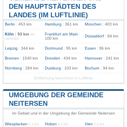
DEN HAUPTSTÄDTEN DES
LANDES (IM LUFTLINIE)
Berlin
: 453 km
Hamburg
: 361 km
München
: 403 km
Köln
: 53 km
Frankfurt am Main
:
am
Düsseldorf
: 84 km
100 km
nächsten
Leipzig
: 344 km
Dortmund
: 95 km
Essen
: 96 km
Bremen
: 1540 km
Dresden
: 434 km
Hannover
: 241 km
Nürnberg
: 284 km
Duisburg
: 103 km
Bochum
: 94 km
Entfernung berechnet in Luftlinie
UMGEBUNG DER GEMEINDE
NEITERSEN
im Gebiet und in der Umgebung der Gemeinde Neitersen
Wiesplacken
Hoben
Irlen
4.1 km
4.4 km
4.6 km