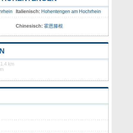
hrhein
Italienisch:
Hohentengen am Hochrhein
Chinesisch:
霍恩滕根
N
1.4 km
km