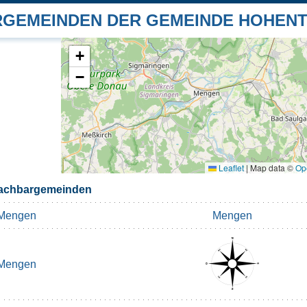
GEMEINDEN DER GEMEINDE HOHEN
+
−
Leaflet
|
Map data ©
Op
achbargemeinden
Mengen
Mengen
Mengen