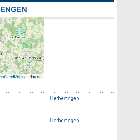
TENGEN
enStreetMap
contributors
Herbertingen
Herbertingen