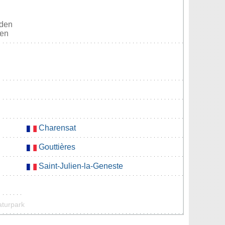
rden
ten
Charensat
Gouttières
Saint-Julien-la-Geneste
aturpark