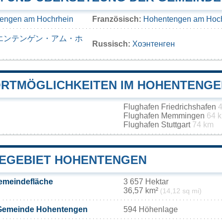
engen am Hochrhein
Französisch:
Hohentengen am Hoc
エンテンゲン・アム・ホ
Russisch:
Хоэнтенген
RTMÖGLICHKEITEN IM HOHENTENGE
Flughafen Friedrichshafen
4
Flughafen Memmingen
64 
Flughafen Stuttgart
74 km
EGEBIET HOHENTENGEN
emeindefläche
3 657 Hektar
36,57 km²
(14,12 sq mi)
Gemeinde Hohentengen
594 Höhenlage