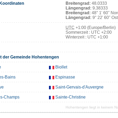
Koordinaten
Breitengrad:
48.0333
Längengrad:
9.38333
Breitengrad:
48° 1' 60'' No
Längengrad:
9° 22' 60'' Os
UTC
+1:00 (Europe/Berlin)
Sommerzeit : UTC +2:00
Winterzeit : UTC +1:00
mit der Gemeinde Hohentengen
e
Biollet
es-Bains
Espinasse
ve
Saint-Gervais-d'Auvergne
des-Champs
Sainte-Christine
Hohentengen liegt in keinem N