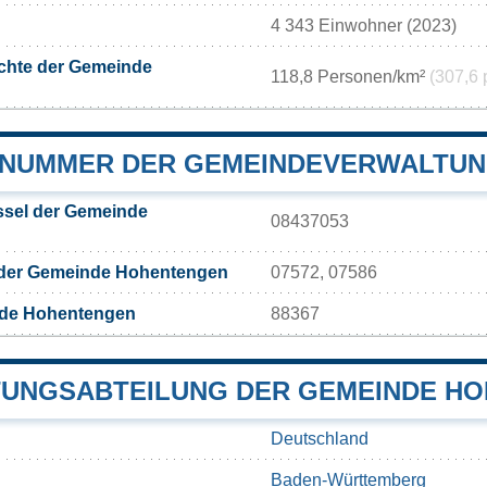
4 343 Einwohner (2023)
chte der Gemeinde
118,8 Personen/km²
(307,6 
NUMMER DER GEMEINDEVERWALTU
sel der Gemeinde
08437053
 der Gemeinde Hohentengen
07572, 07586
nde Hohentengen
88367
UNGSABTEILUNG DER GEMEINDE H
Deutschland
Baden-Württemberg