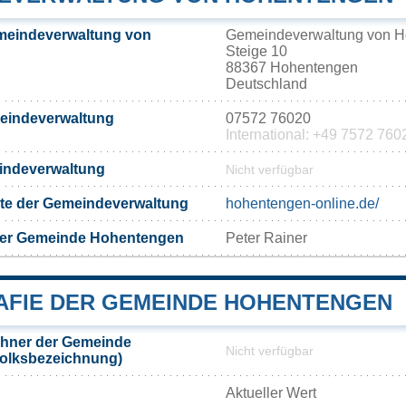
meindeverwaltung von
Gemeindeverwaltung von 
Steige 10
88367 Hohentengen
Deutschland
meindeverwaltung
07572 76020
International: +49 7572 760
eindeverwaltung
Nicht verfügbar
eite der Gemeindeverwaltung
hohentengen-online.de/
der Gemeinde Hohentengen
Peter Rainer
FIE DER GEMEINDE HOHENTENGEN
hner der Gemeinde
Nicht verfügbar
olksbezeichnung)
Aktueller Wert