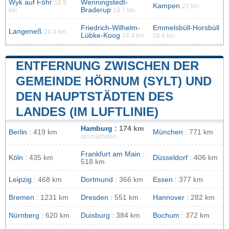
Wyk auf Föhr
Wenningstedt-
18.9
Kampen
22 km
Braderup
km
19.7 km
Friedrich-Wilhelm-
Emmelsbüll-Horsbüll
Langeneß
24.3 km
Lübke-Koog
24.4 km
26.6 km
ENTFERNUNG ZWISCHEN DER
GEMEINDE HÖRNUM (SYLT) UND
DEN HAUPTSTÄDTEN DES
LANDES (IM LUFTLINIE)
Hamburg
: 174 km
Berlin
: 419 km
München
: 771 km
am nächsten
Frankfurt am Main
:
Köln
: 435 km
Düsseldorf
: 406 km
518 km
Leipzig
: 468 km
Dortmund
: 366 km
Essen
: 377 km
Bremen
: 1231 km
Dresden
: 551 km
Hannover
: 282 km
Nürnberg
: 620 km
Duisburg
: 384 km
Bochum
: 372 km