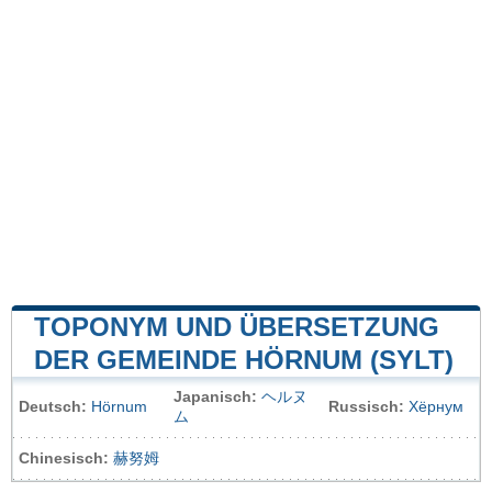
TOPONYM UND ÜBERSETZUNG
DER GEMEINDE HÖRNUM (SYLT)
Japanisch:
ヘルヌ
Deutsch:
Hörnum
Russisch:
Хёрнум
ム
Chinesisch:
赫努姆