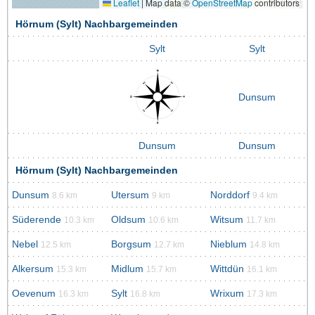
Leaflet
|
Map data ©
OpenStreetMap
contributors
Hörnum (Sylt) Nachbargemeinden
Sylt
Sylt
Dunsum
Dunsum
Dunsum
Hörnum (Sylt) Nachbargemeinden
Dunsum
Utersum
Norddorf
8.6 km
9 km
9.4 km
Süderende
Oldsum
Witsum
10.3 km
10.6 km
11.7 km
Nebel
Borgsum
Nieblum
12.5 km
12.7 km
14.8 km
Alkersum
Midlum
Wittdün
15.3 km
15.7 km
16.1 km
Oevenum
Sylt
Wrixum
16.3 km
16.8 km
17.3 km