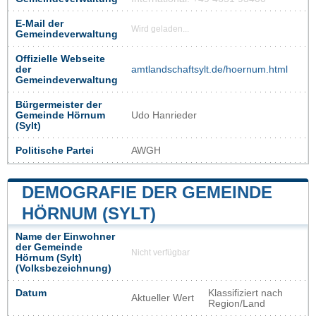
E-Mail der
Wird geladen...
Gemeindeverwaltung
Offizielle Webseite
der
amtlandschaftsylt.de/hoernum.html
Gemeindeverwaltung
Bürgermeister der
Gemeinde Hörnum
Udo Hanrieder
(Sylt)
Politische Partei
AWGH
DEMOGRAFIE DER GEMEINDE
HÖRNUM (SYLT)
Name der Einwohner
der Gemeinde
Nicht verfügbar
Hörnum (Sylt)
(Volksbezeichnung)
Datum
Klassifiziert nach
Aktueller Wert
Region/Land