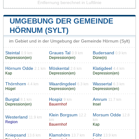
Entfernung berechnet in Luftlinie
UMGEBUNG DER GEMEINDE
HÖRNUM (SYLT)
im Gebiet und in der Umgebung der Gemeinde Hörnum (Sylt)
Steintal
Graues Tal
Budersand
0.9 km
0.9 km
0.9 km
Depression(en)
Depression(en)
Düne(n)
Hörnum Odde
Möskental
Klatigdeel
2.1 km
2.6 km
4.4 km
Kap
Depression(en)
Depression(en)
Thörnhorn
Waardingdeel
Wassertal
4.4 km
6.3 km
6.3 km
Hügel
Depression(en)
Depression(en)
Burgtal
Hospiz
Amrum
8.1 km
9 km
11.7 km
Depression(en)
Bauernhof
Insel
Klein Borgsum
Morsum Odde
12.2
12.8
Westerland
11.9 km
km
km
Region
Bauernhof
Kap
Kniepsand
Klamshörn
Föhr
13.6 km
13.7 km
13.9 km