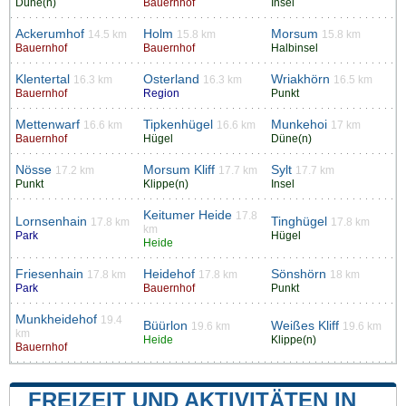
Düne(n)
Bauernhof
Insel
Ackerumhof
Holm
Morsum
14.5 km
15.8 km
15.8 km
Bauernhof
Bauernhof
Halbinsel
Klentertal
Osterland
Wriakhörn
16.3 km
16.3 km
16.5 km
Bauernhof
Region
Punkt
Mettenwarf
Tipkenhügel
Munkehoi
16.6 km
16.6 km
17 km
Bauernhof
Hügel
Düne(n)
Nösse
Morsum Kliff
Sylt
17.2 km
17.7 km
17.7 km
Punkt
Klippe(n)
Insel
Keitumer Heide
17.8
Lornsenhain
Tinghügel
17.8 km
17.8 km
km
Park
Hügel
Heide
Friesenhain
Heidehof
Sönshörn
17.8 km
17.8 km
18 km
Park
Bauernhof
Punkt
Munkheidehof
19.4
Büürlon
Weißes Kliff
19.6 km
19.6 km
km
Heide
Klippe(n)
Bauernhof
FREIZEIT UND AKTIVITÄTEN IN