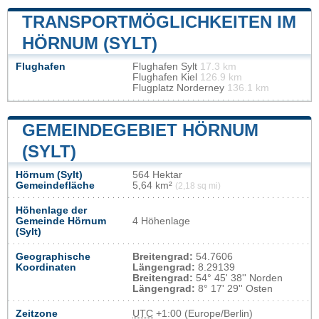
TRANSPORTMÖGLICHKEITEN IM
HÖRNUM (SYLT)
Flughafen
Flughafen Sylt
17.3 km
Flughafen Kiel
126.9 km
Flugplatz Norderney
136.1 km
GEMEINDEGEBIET HÖRNUM
(SYLT)
Hörnum (Sylt)
564 Hektar
Gemeindefläche
5,64 km²
(2,18 sq mi)
Höhenlage der
Gemeinde Hörnum
4 Höhenlage
(Sylt)
Geographische
Breitengrad:
54.7606
Koordinaten
Längengrad:
8.29139
Breitengrad:
54° 45' 38'' Norden
Längengrad:
8° 17' 29'' Osten
Zeitzone
UTC
+1:00 (Europe/Berlin)