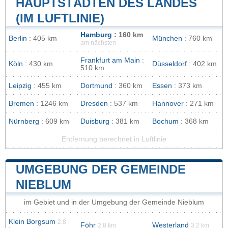
HAUPTSTÄDTEN DES LANDES
(IM LUFTLINIE)
Hamburg
: 160 km
Berlin
: 405 km
München
: 760 km
am nächsten
Frankfurt am Main
:
Köln
: 430 km
Düsseldorf
: 402 km
510 km
Leipzig
: 455 km
Dortmund
: 360 km
Essen
: 373 km
Bremen
: 1246 km
Dresden
: 537 km
Hannover
: 271 km
Nürnberg
: 609 km
Duisburg
: 381 km
Bochum
: 368 km
Entfernung berechnet in Luftlinie
UMGEBUNG DER GEMEINDE
NIEBLUM
im Gebiet und in der Umgebung der Gemeinde Nieblum
Klein Borgsum
2.8
Föhr
Westerland
2.8 km
3.2 km