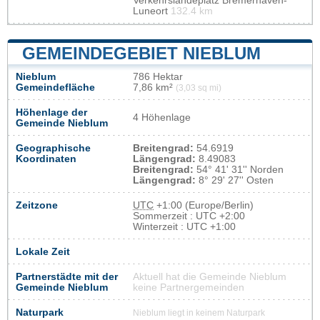
Verkehrslandeplatz Bremerhaven-
Luneort
132.4 km
GEMEINDEGEBIET NIEBLUM
Nieblum
786 Hektar
Gemeindefläche
7,86 km²
(3,03 sq mi)
Höhenlage der
4 Höhenlage
Gemeinde Nieblum
Geographische
Breitengrad:
54.6919
Koordinaten
Längengrad:
8.49083
Breitengrad:
54° 41' 31'' Norden
Längengrad:
8° 29' 27'' Osten
Zeitzone
UTC
+1:00 (Europe/Berlin)
Sommerzeit : UTC +2:00
Winterzeit : UTC +1:00
Lokale Zeit
Partnerstädte mit der
Aktuell hat die Gemeinde Nieblum
Gemeinde Nieblum
keine Partnergemeinden
Naturpark
Nieblum liegt in keinem Naturpark