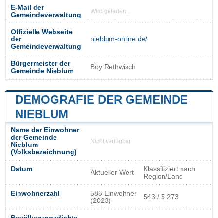
E-Mail der
Wird geladen...
Gemeindeverwaltung
Offizielle Webseite
der
nieblum-online.de/
Gemeindeverwaltung
Bürgermeister der
Boy Rethwisch
Gemeinde Nieblum
DEMOGRAFIE DER GEMEINDE
NIEBLUM
Name der Einwohner
der Gemeinde
Nicht verfügbar
Nieblum
(Volksbezeichnung)
Datum
Klassifiziert nach
Aktueller Wert
Region/Land
Einwohnerzahl
585 Einwohner
543 / 5 273
(2023)
Bevölkerungsdichte