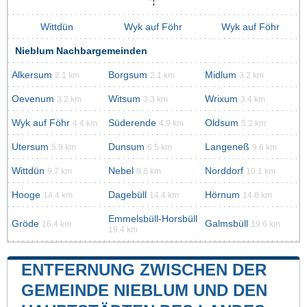
Wittdün
Wyk auf Föhr
Wyk auf Föhr
Nieblum Nachbargemeinden
Alkersum
Borgsum
Midlum
2.1 km
2.1 km
3.2 km
Oevenum
Witsum
Wrixum
3.2 km
3.3 km
3.4 km
Wyk auf Föhr
Süderende
Oldsum
4.4 km
4.9 km
5.2 km
Utersum
Dunsum
Langeneß
5.9 km
6.5 km
9.6 km
Wittdün
Nebel
Norddorf
9.7 km
9.8 km
10.1 km
Hooge
Dagebüll
Hörnum
14.4 km
14.4 km
14.8 km
Emmelsbüll-Horsbüll
Gröde
Galmsbüll
16.4 km
19.6 km
19.4 km
ENTFERNUNG ZWISCHEN DER
GEMEINDE NIEBLUM UND DEN