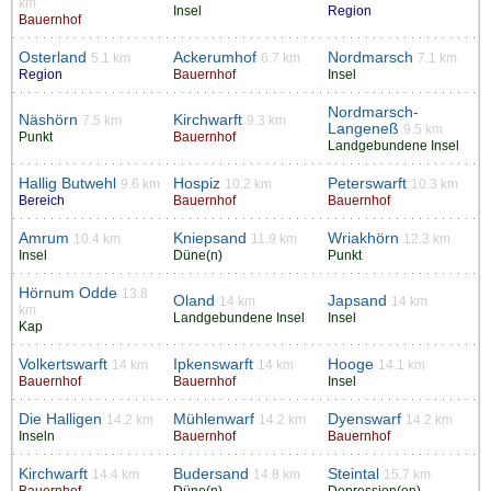
km
Insel
Region
Bauernhof
Osterland
Ackerumhof
Nordmarsch
5.1 km
6.7 km
7.1 km
Region
Bauernhof
Insel
Nordmarsch-
Näshörn
Kirchwarft
7.5 km
9.3 km
Langeneß
9.5 km
Punkt
Bauernhof
Landgebundene Insel
Hallig Butwehl
Hospiz
Peterswarft
9.6 km
10.2 km
10.3 km
Bereich
Bauernhof
Bauernhof
Amrum
Kniepsand
Wriakhörn
10.4 km
11.9 km
12.3 km
Insel
Düne(n)
Punkt
Hörnum Odde
13.8
Oland
Japsand
14 km
14 km
km
Landgebundene Insel
Insel
Kap
Volkertswarft
Ipkenswarft
Hooge
14 km
14 km
14.1 km
Bauernhof
Bauernhof
Insel
Die Halligen
Mühlenwarf
Dyenswarf
14.2 km
14.2 km
14.2 km
Inseln
Bauernhof
Bauernhof
Kirchwarft
Budersand
Steintal
14.4 km
14.8 km
15.7 km