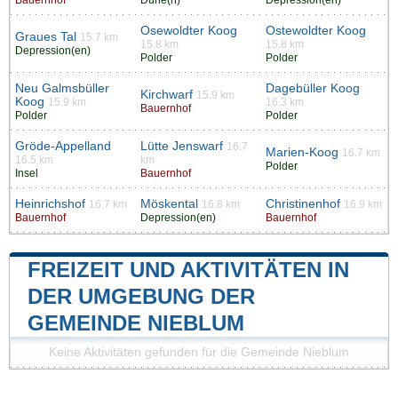
Bauernhof
Düne(n)
Depression(en)
Osewoldter Koog
Ostewoldter Koog
Graues Tal
15.7 km
15.8 km
15.8 km
Depression(en)
Polder
Polder
Neu Galmsbüller
Dagebüller Koog
Kirchwarf
15.9 km
Koog
15.9 km
16.3 km
Bauernhof
Polder
Polder
Gröde-Appelland
Lütte Jenswarf
16.7
Marien-Koog
16.7 km
16.5 km
km
Polder
Insel
Bauernhof
Heinrichshof
Möskental
Christinenhof
16.7 km
16.8 km
16.9 km
Bauernhof
Depression(en)
Bauernhof
FREIZEIT UND AKTIVITÄTEN IN
DER UMGEBUNG DER
GEMEINDE NIEBLUM
Keine Aktivitäten gefunden für die Gemeinde Nieblum