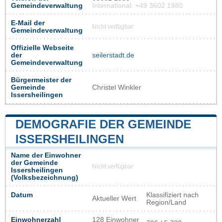
Gemeindeverwaltung
International: +49 3602 1980
E-Mail der
Nicht verfügbar
Gemeindeverwaltung
Offizielle Webseite
der
seilerstadt.de
Gemeindeverwaltung
Bürgermeister der
Gemeinde
Christel Winkler
Issersheilingen
DEMOGRAFIE DER GEMEINDE
ISSERSHEILINGEN
Name der Einwohner
der Gemeinde
Nicht verfügbar
Issersheilingen
(Volksbezeichnung)
Datum
Klassifiziert nach
Aktueller Wert
Region/Land
Einwohnerzahl
128 Einwohner