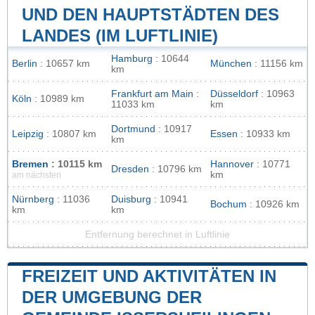
UND DEN HAUPTSTÄDTEN DES
LANDES (IM LUFTLINIE)
Hamburg
: 10644
Berlin
: 10657 km
München
: 11156 km
km
Frankfurt am Main
:
Düsseldorf
: 10963
Köln
: 10989 km
11033 km
km
Dortmund
: 10917
Leipzig
: 10807 km
Essen
: 10933 km
km
Bremen
: 10115 km
Hannover
: 10771
Dresden
: 10796 km
km
am nächsten
Nürnberg
: 11036
Duisburg
: 10941
Bochum
: 10926 km
km
km
Entfernung berechnet in Luftlinie
FREIZEIT UND AKTIVITÄTEN IN
DER UMGEBUNG DER