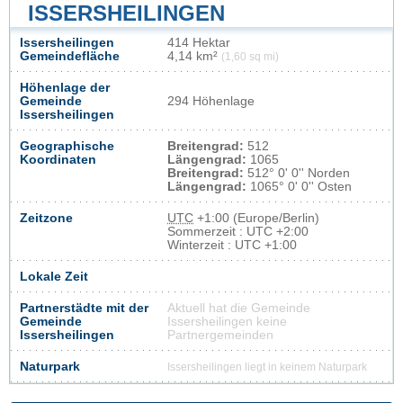
ISSERSHEILINGEN
Issersheilingen
414 Hektar
Gemeindefläche
4,14 km²
(1,60 sq mi)
Höhenlage der
Gemeinde
294 Höhenlage
Issersheilingen
Geographische
Breitengrad:
512
Koordinaten
Längengrad:
1065
Breitengrad:
512° 0' 0'' Norden
Längengrad:
1065° 0' 0'' Osten
Zeitzone
UTC
+1:00 (Europe/Berlin)
Sommerzeit : UTC +2:00
Winterzeit : UTC +1:00
Lokale Zeit
Partnerstädte mit der
Aktuell hat die Gemeinde
Gemeinde
Issersheilingen keine
Issersheilingen
Partnergemeinden
Naturpark
Issersheilingen liegt in keinem Naturpark