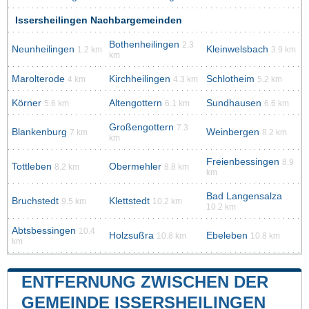
Issersheilingen Nachbargemeinden
Bothenheilingen
2.3
Neunheilingen
Kleinwelsbach
1.2 km
3.9 km
km
Marolterode
Kirchheilingen
Schlotheim
4 km
4.3 km
5.2 km
Körner
Altengottern
Sundhausen
5.6 km
6.1 km
6.6 km
Großengottern
7.3
Blankenburg
Weinbergen
7 km
8.2 km
km
Freienbessingen
8.9
Tottleben
Obermehler
8.2 km
8.8 km
km
Bad Langensalza
Bruchstedt
Klettstedt
9.5 km
10.2 km
10.2 km
Abtsbessingen
10.4
Holzsußra
Ebeleben
10.8 km
10.8 km
km
ENTFERNUNG ZWISCHEN DER
GEMEINDE ISSERSHEILINGEN