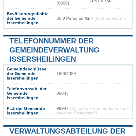
706 / 5 730
(0000)
Bevölkerungsdichte
der Gemeinde
30,9 Personen/km²
(80,1 pop/sq mi)
Issersheilingen
TELEFONNUMMER DER
GEMEINDEVERWALTUNG
ISSERSHEILINGEN
Gemeindeschlüssel
der Gemeinde
16064029
Issersheilingen
Telefonvorwahl der
Gemeinde
36043
Issersheilingen
PLZ der Gemeinde
99947
(10 andere Gemeinden mit der
Issersheilingen
gleichen Postleitzahl)
VERWALTUNGSABTEILUNG DER