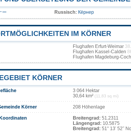
ナー
Russisch:
Кёрнер
RTMÖGLICHKEITEN IM KÖRNER
Flughafen Erfurt-Weimar
38
Flughafen Kassel-Calden
8
Flughafen Magdeburg-Coch
EGEBIET KÖRNER
efläche
3 064 Hektar
30,64 km²
(11,83 sq mi)
Gemeinde Körner
208 Höhenlage
Koordinaten
Breitengrad:
51.2311
Längengrad:
10.5875
Breitengrad:
51° 13' 52'' N