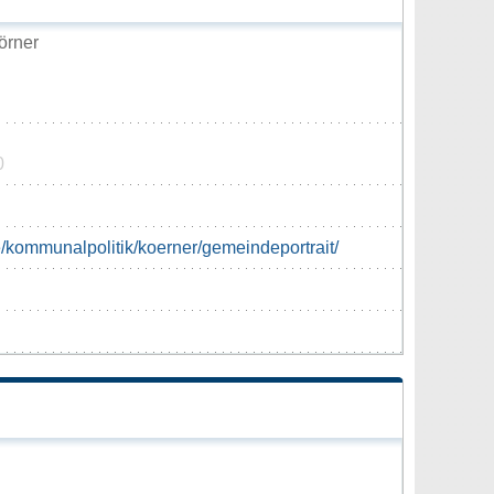
örner
0
e/kommunalpolitik/koerner/gemeindeportrait/