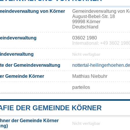
meindeverwaltung von Körner
Gemeindeverwaltung von K
August-Bebel-Str. 18
99998 Körner
Deutschland
meindeverwaltung
03602 1980
International: +49 3602 198
eindeverwaltung
Nicht verfügbar
eite der Gemeindeverwaltung
nottertal-heilingerhoehen.d
der Gemeinde Körner
Matthias Niebuhr
parteilos
FIE DER GEMEINDE KÖRNER
hner der Gemeinde Körner
Nicht verfügbar
ung)