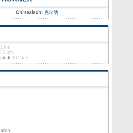
Chinesisch:
克尔纳
.1 km
6.5 km
stedt
90.2 km
orden