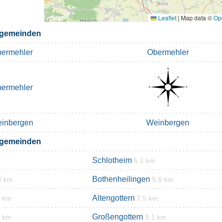
Leaflet
|
Map data ©
Op
rgemeinden
ermehler
Obermehler
ermehler
inbergen
Weinbergen
rgemeinden
Schlotheim
5.1 km
Bothenheilingen
6 km
5.6 km
Altengottern
5 km
7.5 km
Großengottern
1 km
9.1 km