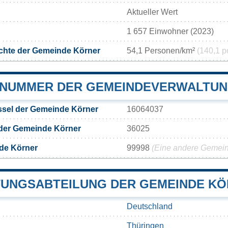
Aktueller Wert
1 657 Einwohner (2023)
chte der Gemeinde Körner
54,1 Personen/km²
(140,1 p
NUMMER DER GEMEINDEVERWALTUN
sel der Gemeinde Körner
16064037
 der Gemeinde Körner
36025
de Körner
99998
(Eine andere Gemeind
UNGSABTEILUNG DER GEMEINDE K
Deutschland
Thüringen