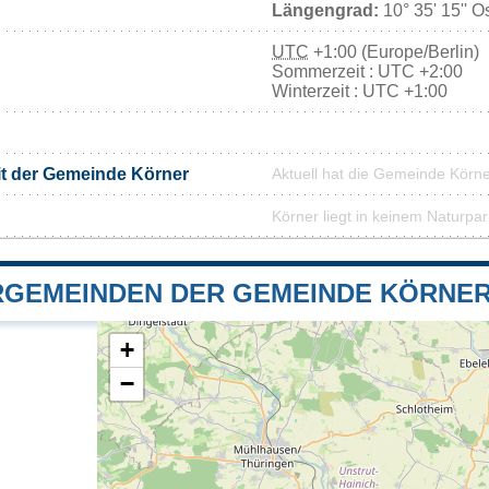
Längengrad:
10° 35' 15'' O
UTC
+1:00 (Europe/Berlin)
Sommerzeit : UTC +2:00
Winterzeit : UTC +1:00
it der Gemeinde Körner
Aktuell hat die Gemeinde Körn
Körner liegt in keinem Naturpar
GEMEINDEN DER GEMEINDE KÖRNE
+
−