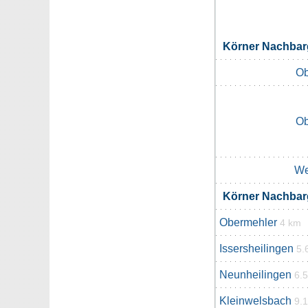
Körner Nachba
Ob
Ob
We
Körner Nachba
Obermehler
4 km
Issersheilingen
5.
Neunheilingen
6.
Kleinwelsbach
9.