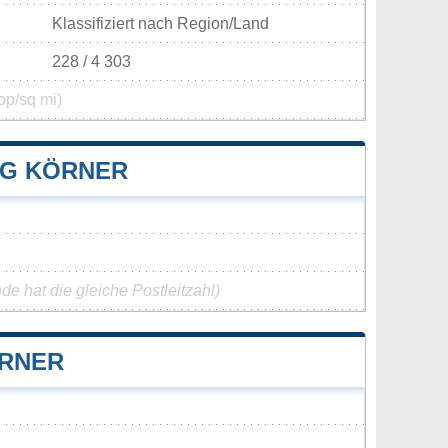
Klassifiziert nach Region/Land
228 / 4 303
op/sq mi)
G KÖRNER
e hat die gleiche Postleitzahl)
ÖRNER