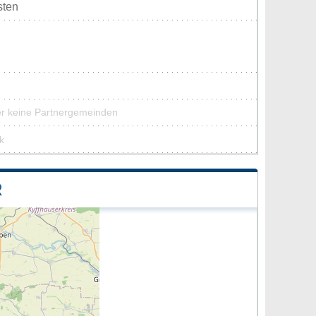
sten
er keine Partnergemeinden
k
R