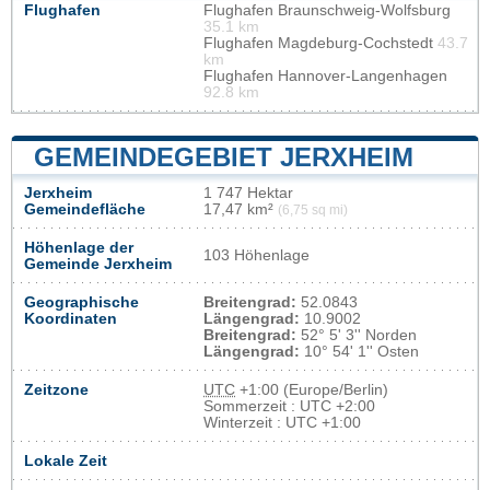
Flughafen
Flughafen Braunschweig-Wolfsburg
35.1 km
Flughafen Magdeburg-Cochstedt
43.7
km
Flughafen Hannover-Langenhagen
92.8 km
GEMEINDEGEBIET JERXHEIM
Jerxheim
1 747 Hektar
Gemeindefläche
17,47 km²
(6,75 sq mi)
Höhenlage der
103 Höhenlage
Gemeinde Jerxheim
Geographische
Breitengrad:
52.0843
Koordinaten
Längengrad:
10.9002
Breitengrad:
52° 5' 3'' Norden
Längengrad:
10° 54' 1'' Osten
Zeitzone
UTC
+1:00 (Europe/Berlin)
Sommerzeit : UTC +2:00
Winterzeit : UTC +1:00
Lokale Zeit