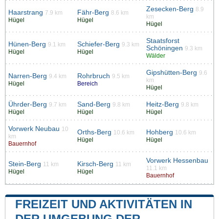
Zesecken-Berg
8.9
Haarstrang
Fähr-Berg
7.9 km
8.6 km
km
Hügel
Hügel
Hügel
Staatsforst
Hünen-Berg
Schiefer-Berg
9.1 km
9.3 km
Schöningen
9.3 km
Hügel
Hügel
Wälder
Gipshütten-Berg
9.6
Narren-Berg
Rohrbruch
9.4 km
9.5 km
km
Hügel
Bereich
Hügel
Ührder-Berg
Sand-Berg
Heitz-Berg
9.7 km
9.8 km
9.8 km
Hügel
Hügel
Hügel
Vorwerk Neubau
10
Orths-Berg
Hohberg
10.6 km
10.6 km
km
Hügel
Hügel
Bauernhof
Vorwerk Hessenbau
Stein-Berg
Kirsch-Berg
11 km
11 km
11.1 km
Hügel
Hügel
Bauernhof
FREIZEIT UND AKTIVITÄTEN IN
DER UMGEBUNG DER