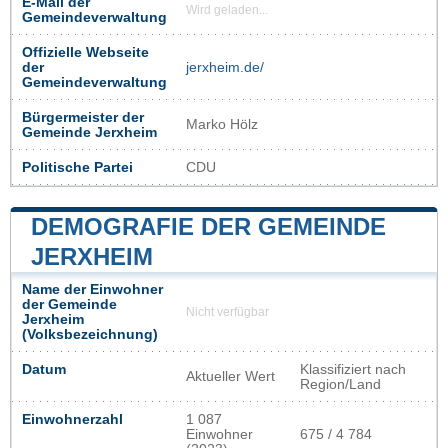
E-Mail der
Wird geladen...
Gemeindeverwaltung
Offizielle Webseite
der
jerxheim.de/
Gemeindeverwaltung
Bürgermeister der
Marko Hölz
Gemeinde Jerxheim
Politische Partei
CDU
DEMOGRAFIE DER GEMEINDE
JERXHEIM
Name der Einwohner
der Gemeinde
Nicht verfügbar
Jerxheim
(Volksbezeichnung)
Datum
Klassifiziert nach
Aktueller Wert
Region/Land
Einwohnerzahl
1 087
Einwohner
675 / 4 784