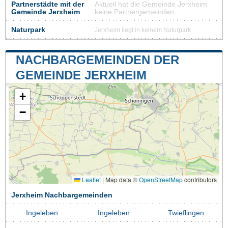
Partnerstädte mit der
Aktuell hat die Gemeinde Jerxheim
Gemeinde Jerxheim
keine Partnergemeinden
Naturpark
Jerxheim liegt in keinem Naturpark
NACHBARGEMEINDEN DER
GEMEINDE JERXHEIM
+
−
Leaflet
|
Map data ©
OpenStreetMap
contributors
Jerxheim Nachbargemeinden
Ingeleben
Ingeleben
Twieflingen