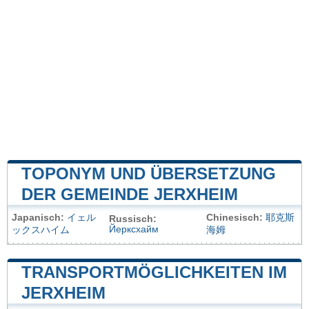
TOPONYM UND ÜBERSETZUNG
DER GEMEINDE JERXHEIM
Japanisch:
イェル
Chinesisch:
耶克斯
Russisch:
Йерксхайм
ックスハイム
海姆
TRANSPORTMÖGLICHKEITEN IM
JERXHEIM