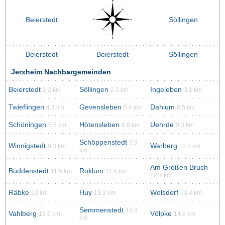
Beierstedt
Söllingen
Beierstedt
Beierstedt
Söllingen
Jerxheim Nachbargemeinden
Beierstedt
Söllingen
Ingeleben
2.2 km
2.3 km
3.1 km
Twieflingen
Gevensleben
Dahlum
4.3 km
5.4 km
6.5 km
Schöningen
Hötensleben
Uehrde
6.5 km
8.8 km
9.3 km
Schöppenstedt
9.9
Winnigstedt
Warberg
9.3 km
11.3 km
km
Am Großen Bruch
Büddenstedt
Roklum
11.5 km
11.5 km
12.7 km
Räbke
Huy
Wolsdorf
13 km
13.3 km
13.4 km
Semmenstedt
13.8
Vahlberg
Völpke
13.6 km
14.6 km
km