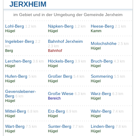
JERXHEIM
im Gebiet und in der Umgebung der Gemeinde Jerxheim
Lohl-Berg
Näpken-Berg
Heese-Berg
1.2 km
1.2 km
2.1 km
Hügel
Hügel
Kamm
Ingeleber-Berg
Bahnhof Jerxheim
2.2
Molochshöhe
2.5 km
km
2.3 km
Hügel
Berg
Bahnhof
Lerchen-Berg
Höckels-Berg
Bruch-Berg
3.6 km
3.9 km
4.3 km
Hügel
Hügel
Hügel
Hufen-Berg
Großer Berg
Sommering
5 km
5.4 km
5.5 km
Hügel
Hügel
Hügel
Gevenslebener-
Große Wiese
Warz-Berg
6.3 km
6.3 km
Berg
6 km
Bereich
Hügel
Hügel
Mittel-Berg
Erz-Berg
Wahr-Berg
6.8 km
6.9 km
7.4 km
Hügel
Hügel
Hügel
Wart-Berg
Sunter-Berg
Linden-Berg
7.5 km
7.7 km
7.8 km
Hügel
Hügel
Hügel