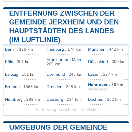
ENTFERNUNG ZWISCHEN DER
GEMEINDE JERXHEIM UND DEN
HAUPTSTÄDTEN DES LANDES
(IM LUFTLINIE)
Berlin
: 178 km
Hamburg
: 174 km
München
: 442 km
Frankfurt am Main
:
Köln
: 301 km
Düsseldorf
: 300 km
269 km
Leipzig
: 131 km
Dortmund
: 245 km
Essen
: 277 km
Hannover
: 86 km
Bremen
: 1563 km
Dresden
: 228 km
am nächsten
Nürnberg
: 293 km
Duisburg
: 294 km
Bochum
: 262 km
Entfernung berechnet in Luftlinie
UMGEBUNG DER GEMEINDE