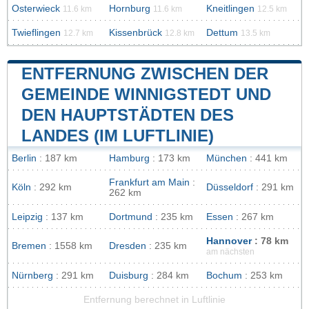
Osterwieck
Hornburg
Kneitlingen
11.6 km
11.6 km
12.5 km
Twieflingen
Kissenbrück
Dettum
12.7 km
12.8 km
13.5 km
ENTFERNUNG ZWISCHEN DER
GEMEINDE WINNIGSTEDT UND
DEN HAUPTSTÄDTEN DES
LANDES (IM LUFTLINIE)
Berlin
: 187 km
Hamburg
: 173 km
München
: 441 km
Frankfurt am Main
:
Köln
: 292 km
Düsseldorf
: 291 km
262 km
Leipzig
: 137 km
Dortmund
: 235 km
Essen
: 267 km
Hannover
: 78 km
Bremen
: 1558 km
Dresden
: 235 km
am nächsten
Nürnberg
: 291 km
Duisburg
: 284 km
Bochum
: 253 km
Entfernung berechnet in Luftlinie