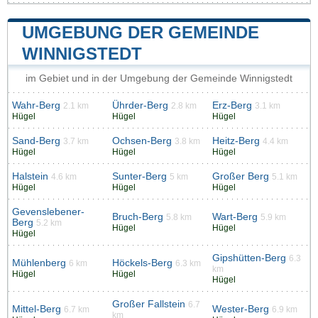
UMGEBUNG DER GEMEINDE
WINNIGSTEDT
im Gebiet und in der Umgebung der Gemeinde Winnigstedt
Wahr-Berg
Ührder-Berg
Erz-Berg
2.1 km
2.8 km
3.1 km
Hügel
Hügel
Hügel
Sand-Berg
Ochsen-Berg
Heitz-Berg
3.7 km
3.8 km
4.4 km
Hügel
Hügel
Hügel
Halstein
Sunter-Berg
Großer Berg
4.6 km
5 km
5.1 km
Hügel
Hügel
Hügel
Gevenslebener-
Bruch-Berg
Wart-Berg
5.8 km
5.9 km
Berg
5.2 km
Hügel
Hügel
Hügel
Gipshütten-Berg
6.3
Mühlenberg
Höckels-Berg
6 km
6.3 km
km
Hügel
Hügel
Hügel
Großer Fallstein
6.7
Mittel-Berg
Wester-Berg
6.7 km
6.9 km
km