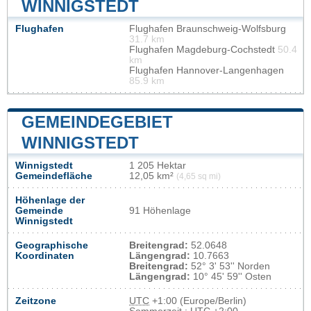
WINNIGSTEDT
Flughafen
Flughafen Braunschweig-Wolfsburg
31.7 km
Flughafen Magdeburg-Cochstedt
50.4
km
Flughafen Hannover-Langenhagen
85.9 km
GEMEINDEGEBIET
WINNIGSTEDT
Winnigstedt
1 205 Hektar
Gemeindefläche
12,05 km²
(4,65 sq mi)
Höhenlage der
Gemeinde
91 Höhenlage
Winnigstedt
Geographische
Breitengrad:
52.0648
Koordinaten
Längengrad:
10.7663
Breitengrad:
52° 3' 53'' Norden
Längengrad:
10° 45' 59'' Osten
Zeitzone
UTC
+1:00 (Europe/Berlin)