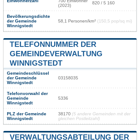
Einwohnerzahl
700 Einwohner
820 / 5 160
(2023)
Bevölkerungsdichte
der Gemeinde
58,1 Personen/km²
(150,5 pop/sq mi)
Winnigstedt
TELEFONNUMMER DER
GEMEINDEVERWALTUNG
WINNIGSTEDT
Gemeindeschlüssel
der Gemeinde
03158035
Winnigstedt
Telefonvorwahl der
Gemeinde
5336
Winnigstedt
PLZ der Gemeinde
38170
(5 andere Gemeinden mit der
Winnigstedt
gleichen Postleitzahl)
VERWALTUNGSABTEILUNG DER