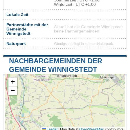
Sommerzeit : UTC +2:00
Winterzeit : UTC +1:00
Lokale Zeit
Partnerstädte mit der
Aktuell hat die Gemeinde Winnigstedt
Gemeinde
keine Partnergemeinden
Winnigstedt
Naturpark
Winnigstedt liegt in keinem Naturpark
NACHBARGEMEINDEN DER
GEMEINDE WINNIGSTEDT
+
−
Leaflet
|
Map data ©
OpenStreetMap
contributors