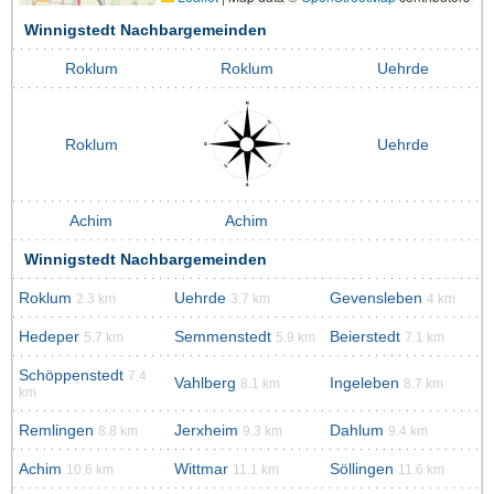
Winnigstedt Nachbargemeinden
Roklum
Roklum
Uehrde
Roklum
Uehrde
Achim
Achim
Winnigstedt Nachbargemeinden
Roklum
Uehrde
Gevensleben
2.3 km
3.7 km
4 km
Hedeper
Semmenstedt
Beierstedt
5.7 km
5.9 km
7.1 km
Schöppenstedt
7.4
Vahlberg
Ingeleben
8.1 km
8.7 km
km
Remlingen
Jerxheim
Dahlum
8.8 km
9.3 km
9.4 km
Achim
Wittmar
Söllingen
10.6 km
11.1 km
11.6 km