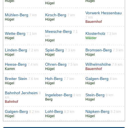
Hügel
Hügel
Hügel
Vorwerk Hessenbau
Mühlen-Berg
Kirsch-Berg
7 km
7 km
7 km
Hügel
Hügel
Bauernhof
Meesche-Berg
7.1
Wette-Berg
Klosterholz
7.1 km
7.2 km
km
Hügel
Wälder
Hügel
Linden-Berg
Spiel-Berg
Bromsen-Berg
7.2 km
7.3 km
7.3 km
Hügel
Hügel
Hügel
Heese-Berg
Ohren-Berg
Wilhelmshöhe
7.4 km
7.5 km
7.6 km
Kamm
Hügel
Bauernhof
Breiter Stein
Hoh-Berg
Galgen-Berg
7.6 km
7.7 km
8 km
Hügel
Hügel
Hügel
Bahnhof Jerxheim
8
Ingeleber-Berg
Stein-Berg
8 km
8 km
km
Berg
Hügel
Bahnhof
Galgen-Berg
Lohl-Berg
Näpken-Berg
8.2 km
8.3 km
8.3 km
Hügel
Hügel
Hügel