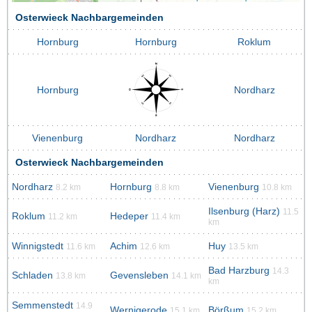
Osterwieck Nachbargemeinden
Hornburg
Hornburg
Roklum
Hornburg
Nordharz
Vienenburg
Nordharz
Nordharz
Osterwieck Nachbargemeinden
Nordharz
Hornburg
Vienenburg
8.2 km
8.8 km
10.8 km
Ilsenburg (Harz)
11.5
Roklum
Hedeper
11.2 km
11.4 km
km
Winnigstedt
Achim
Huy
11.6 km
12.6 km
13.5 km
Bad Harzburg
14.3
Schladen
Gevensleben
13.8 km
14.1 km
km
Semmenstedt
14.9
Wernigerode
Börßum
15.1 km
15.2 km