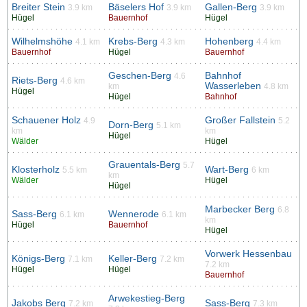
Breiter Stein
Bäselers Hof
Gallen-Berg
3.9 km
3.9 km
3.9 km
Hügel
Bauernhof
Hügel
Wilhelmshöhe
Krebs-Berg
Hohenberg
4.1 km
4.3 km
4.4 km
Bauernhof
Hügel
Bauernhof
Geschen-Berg
Bahnhof
4.6
Riets-Berg
4.6 km
Wasserleben
km
4.8 km
Hügel
Hügel
Bahnhof
Schauener Holz
Großer Fallstein
4.9
5.2
Dorn-Berg
5.1 km
km
km
Hügel
Wälder
Hügel
Grauentals-Berg
5.7
Klosterholz
Wart-Berg
5.5 km
6 km
km
Wälder
Hügel
Hügel
Marbecker Berg
6.8
Sass-Berg
Wennerode
6.1 km
6.1 km
km
Hügel
Bauernhof
Hügel
Vorwerk Hessenbau
Königs-Berg
Keller-Berg
7.1 km
7.2 km
7.2 km
Hügel
Hügel
Bauernhof
Arwekestieg-Berg
Jakobs Berg
Sass-Berg
7.2 km
7.3 km