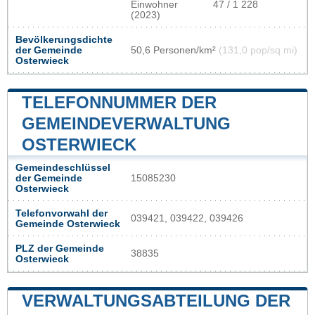
Einwohner
47 / 1 228
(2023)
Bevölkerungsdichte
der Gemeinde
50,6 Personen/km²
(131,0 pop/sq mi)
Osterwieck
TELEFONNUMMER DER
GEMEINDEVERWALTUNG
OSTERWIECK
Gemeindeschlüssel
der Gemeinde
15085230
Osterwieck
Telefonvorwahl der
039421, 039422, 039426
Gemeinde Osterwieck
PLZ der Gemeinde
38835
Osterwieck
VERWALTUNGSABTEILUNG DER