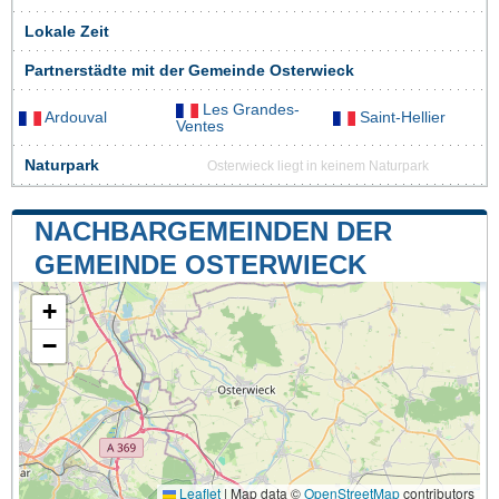
Lokale Zeit
Partnerstädte mit der Gemeinde Osterwieck
Les Grandes-
Ardouval
Saint-Hellier
Ventes
Naturpark
Osterwieck liegt in keinem Naturpark
NACHBARGEMEINDEN DER
GEMEINDE OSTERWIECK
+
−
Leaflet
|
Map data ©
OpenStreetMap
contributors