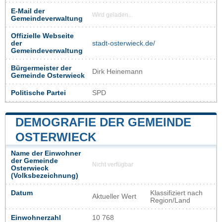
E-Mail der
Wird geladen...
Gemeindeverwaltung
Offizielle Webseite
der
stadt-osterwieck.de/
Gemeindeverwaltung
Bürgermeister der
Dirk Heinemann
Gemeinde Osterwieck
Politische Partei
SPD
DEMOGRAFIE DER GEMEINDE
OSTERWIECK
Name der Einwohner
der Gemeinde
Nicht verfügbar
Osterwieck
(Volksbezeichnung)
Datum
Klassifiziert nach
Aktueller Wert
Region/Land
Einwohnerzahl
10 768