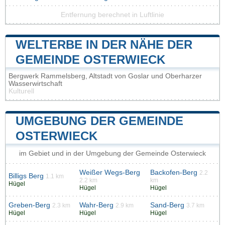
Entfernung berechnet in Luftlinie
WELTERBE IN DER NÄHE DER
GEMEINDE OSTERWIECK
Bergwerk Rammelsberg, Altstadt von Goslar und Oberharzer
Wasserwirtschaft
Kulturell
UMGEBUNG DER GEMEINDE
OSTERWIECK
im Gebiet und in der Umgebung der Gemeinde Osterwieck
Weißer Wegs-Berg
Backofen-Berg
2.2
Billigs Berg
1.1 km
2.2 km
km
Hügel
Hügel
Hügel
Greben-Berg
Wahr-Berg
Sand-Berg
2.3 km
2.9 km
3.7 km
Hügel
Hügel
Hügel