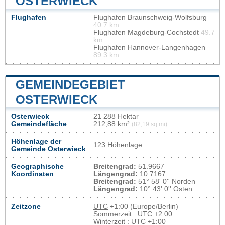
OSTERWIECK
Flughafen
Flughafen Braunschweig-Wolfsburg
40.7 km
Flughafen Magdeburg-Cochstedt
49.7
km
Flughafen Hannover-Langenhagen
89.3 km
GEMEINDEGEBIET
OSTERWIECK
Osterwieck
21 288 Hektar
Gemeindefläche
212,88 km²
(82,19 sq mi)
Höhenlage der
123 Höhenlage
Gemeinde Osterwieck
Geographische
Breitengrad:
51.9667
Koordinaten
Längengrad:
10.7167
Breitengrad:
51° 58' 0'' Norden
Längengrad:
10° 43' 0'' Osten
Zeitzone
UTC
+1:00 (Europe/Berlin)
Sommerzeit : UTC +2:00
Winterzeit : UTC +1:00