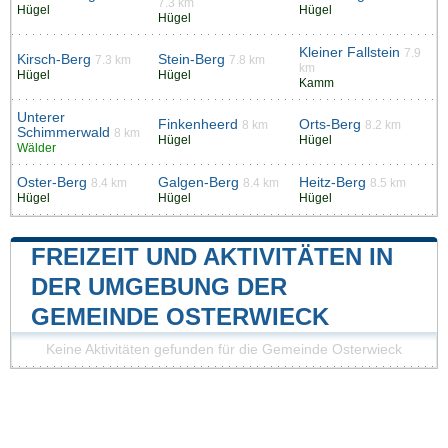
7.3 km
Hügel
Hügel
Hügel
Kleiner Fallstein
7.9
Kirsch-Berg
Stein-Berg
7.3 km
7.8 km
km
Hügel
Hügel
Kamm
Unterer
Finkenheerd
Orts-Berg
8 km
8.2 km
Schimmerwald
8 km
Hügel
Hügel
Wälder
Oster-Berg
Galgen-Berg
Heitz-Berg
8.4 km
8.4 km
8.5 km
Hügel
Hügel
Hügel
FREIZEIT UND AKTIVITÄTEN IN
DER UMGEBUNG DER
GEMEINDE OSTERWIECK
Keine Aktivitäten gefunden für die Gemeinde Osterwieck