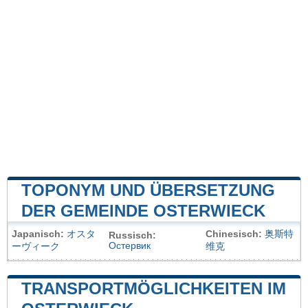
TOPONYM UND ÜBERSETZUNG
DER GEMEINDE OSTERWIECK
Japanisch:
オスタ
Chinesisch:
奥斯特
Russisch:
Остервик
ーヴィーク
维克
TRANSPORTMÖGLICHKEITEN IM