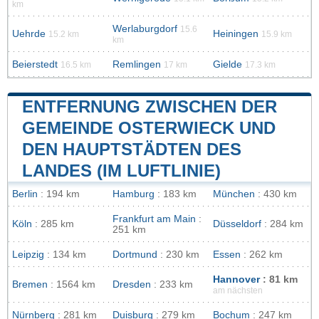
km
Werlaburgdorf
15.6
Uehrde
Heiningen
15.2 km
15.9 km
km
Beierstedt
Remlingen
Gielde
16.5 km
17 km
17.3 km
ENTFERNUNG ZWISCHEN DER
GEMEINDE OSTERWIECK UND
DEN HAUPTSTÄDTEN DES
LANDES (IM LUFTLINIE)
Berlin
: 194 km
Hamburg
: 183 km
München
: 430 km
Frankfurt am Main
:
Köln
: 285 km
Düsseldorf
: 284 km
251 km
Leipzig
: 134 km
Dortmund
: 230 km
Essen
: 262 km
Hannover
: 81 km
Bremen
: 1564 km
Dresden
: 233 km
am nächsten
Nürnberg
: 281 km
Duisburg
: 279 km
Bochum
: 247 km