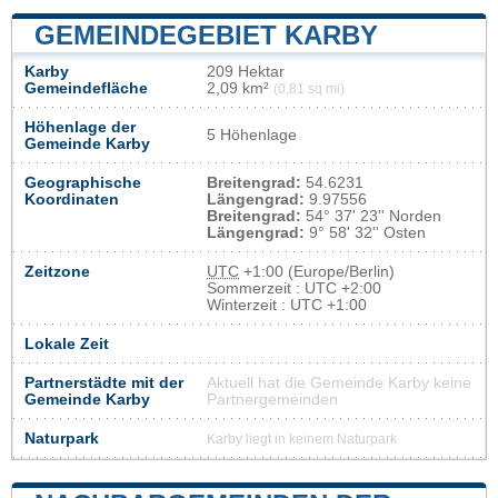
GEMEINDEGEBIET KARBY
Karby
209 Hektar
Gemeindefläche
2,09 km²
(0,81 sq mi)
Höhenlage der
5 Höhenlage
Gemeinde Karby
Geographische
Breitengrad:
54.6231
Koordinaten
Längengrad:
9.97556
Breitengrad:
54° 37' 23'' Norden
Längengrad:
9° 58' 32'' Osten
Zeitzone
UTC
+1:00 (Europe/Berlin)
Sommerzeit : UTC +2:00
Winterzeit : UTC +1:00
Lokale Zeit
Partnerstädte mit der
Aktuell hat die Gemeinde Karby keine
Gemeinde Karby
Partnergemeinden
Naturpark
Karby liegt in keinem Naturpark