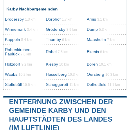
Karby Nachbargemeinden
Brodersby
Dörphof
Arnis
1.3 km
1.7 km
3.1 km
Winnemark
Grödersby
Damp
3.4 km
3.9 km
5.3 km
Kappeln
Thumby
Maasholm
5.4 km
6 km
7 km
Rabenkirchen-
Rabel
Ekenis
7.6 km
8 km
Faulück
7.6 km
Holzdorf
Kiesby
Boren
9.2 km
10 km
10.1 km
Waabs
Hasselberg
Oersberg
10.2 km
10.3 km
10.3 km
Stoltebüll
Scheggerott
Dollrottfeld
10.6 km
11 km
11.1 km
ENTFERNUNG ZWISCHEN DER
GEMEINDE KARBY UND DEN
HAUPTSTÄDTEN DES LANDES
(IM LUFTLINIE)