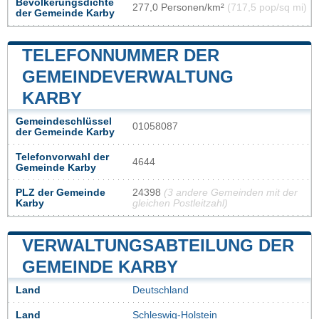
Bevölkerungsdichte
277,0 Personen/km²
(717,5 pop/sq mi)
der Gemeinde Karby
TELEFONNUMMER DER
GEMEINDEVERWALTUNG
KARBY
Gemeindeschlüssel
01058087
der Gemeinde Karby
Telefonvorwahl der
4644
Gemeinde Karby
PLZ der Gemeinde
24398
(3 andere Gemeinden mit der
Karby
gleichen Postleitzahl)
VERWALTUNGSABTEILUNG DER
GEMEINDE KARBY
Land
Deutschland
Land
Schleswig-Holstein