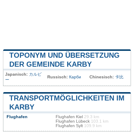
TOPONYM UND ÜBERSETZUNG
DER GEMEINDE KARBY
Japanisch:
カルビ
Russisch:
Карби
Chinesisch:
卡比
ー
TRANSPORTMÖGLICHKEITEN IM
KARBY
Flughafen
Flughafen Kiel
29.3 km
Flughafen Lübeck
103.1 km
Flughafen Sylt
109.9 km