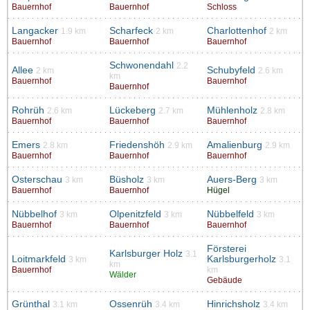
Bauernhof
Bauernhof
Schloss
Langacker
Scharfeck
Charlottenhof
1.9 km
2 km
2 km
Bauernhof
Bauernhof
Bauernhof
Schwonendahl
2.2
Allee
Schubyfeld
2 km
2.6 km
km
Bauernhof
Bauernhof
Bauernhof
Rohrüh
Lückeberg
Mühlenholz
2.6 km
2.7 km
2.8 km
Bauernhof
Bauernhof
Bauernhof
Emers
Friedenshöh
Amalienburg
2.8 km
2.9 km
2.9 km
Bauernhof
Bauernhof
Bauernhof
Osterschau
Büsholz
Auers-Berg
3 km
3 km
3 km
Bauernhof
Bauernhof
Hügel
Nübbelhof
Olpenitzfeld
Nübbelfeld
3 km
3 km
3 km
Bauernhof
Bauernhof
Bauernhof
Försterei
Karlsburger Holz
3.1
Loitmarkfeld
Karlsburgerholz
3 km
3.1
km
Bauernhof
km
Wälder
Gebäude
Grünthal
Ossenrüh
Hinrichsholz
3.1 km
3.4 km
3.4 km