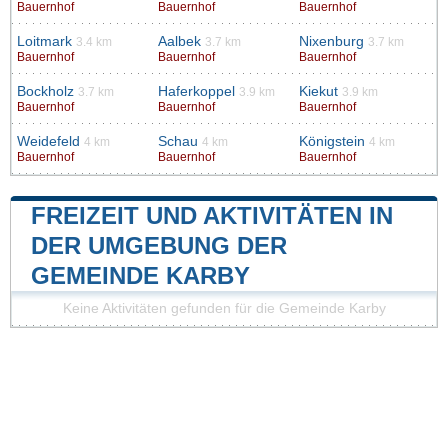
Bauernhof
Bauernhof
Bauernhof
Loitmark
Aalbek
Nixenburg
3.4 km
3.7 km
3.7 km
Bauernhof
Bauernhof
Bauernhof
Bockholz
Haferkoppel
Kiekut
3.7 km
3.9 km
3.9 km
Bauernhof
Bauernhof
Bauernhof
Weidefeld
Schau
Königstein
4 km
4 km
4 km
Bauernhof
Bauernhof
Bauernhof
FREIZEIT UND AKTIVITÄTEN IN
DER UMGEBUNG DER
GEMEINDE KARBY
Keine Aktivitäten gefunden für die Gemeinde Karby