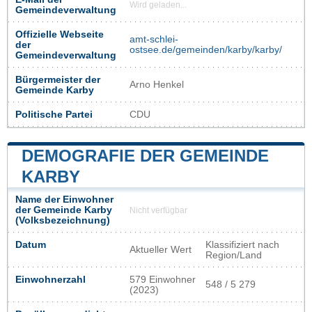
Wird geladen...
Gemeindeverwaltung
Offizielle Webseite
amt-schlei-
der
ostsee.de/gemeinden/karby/karby/
Gemeindeverwaltung
Bürgermeister der
Arno Henkel
Gemeinde Karby
Politische Partei
CDU
DEMOGRAFIE DER GEMEINDE
KARBY
Name der Einwohner
der Gemeinde Karby
Nicht verfügbar
(Volksbezeichnung)
Datum
Klassifiziert nach
Aktueller Wert
Region/Land
Einwohnerzahl
579 Einwohner
548 / 5 279
(2023)