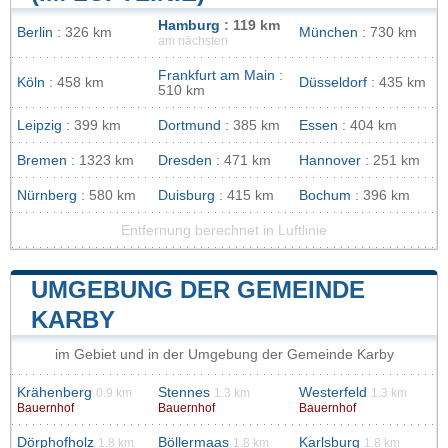
Hamburg
: 119 km
Berlin
: 326 km
München
: 730 km
am nächsten
Frankfurt am Main
:
Köln
: 458 km
Düsseldorf
: 435 km
510 km
Leipzig
: 399 km
Dortmund
: 385 km
Essen
: 404 km
Bremen
: 1323 km
Dresden
: 471 km
Hannover
: 251 km
Nürnberg
: 580 km
Duisburg
: 415 km
Bochum
: 396 km
Entfernung berechnet in Luftlinie
UMGEBUNG DER GEMEINDE
KARBY
im Gebiet und in der Umgebung der Gemeinde Karby
Krähenberg
Stennes
Westerfeld
0.9 km
1.3 km
1.3 km
Bauernhof
Bauernhof
Bauernhof
Dörphofholz
Böllermaas
Karlsburg
1.8 km
1.8 km
1.8 km