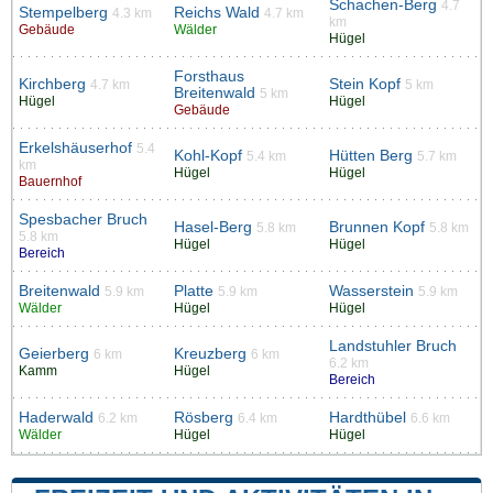
Schachen-Berg
4.7
Stempelberg
Reichs Wald
4.3 km
4.7 km
km
Gebäude
Wälder
Hügel
Forsthaus
Kirchberg
Stein Kopf
4.7 km
5 km
Breitenwald
5 km
Hügel
Hügel
Gebäude
Erkelshäuserhof
5.4
Kohl-Kopf
Hütten Berg
5.4 km
5.7 km
km
Hügel
Hügel
Bauernhof
Spesbacher Bruch
Hasel-Berg
Brunnen Kopf
5.8 km
5.8 km
5.8 km
Hügel
Hügel
Bereich
Breitenwald
Platte
Wasserstein
5.9 km
5.9 km
5.9 km
Wälder
Hügel
Hügel
Landstuhler Bruch
Geierberg
Kreuzberg
6 km
6 km
6.2 km
Kamm
Hügel
Bereich
Haderwald
Rösberg
Hardthübel
6.2 km
6.4 km
6.6 km
Wälder
Hügel
Hügel