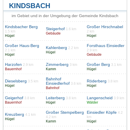
KINDSBACH
im Gebiet und in der Umgebung der Gemeinde Kindsbach
Kindsbacher Berg
Großer Hirschnabel
Steigerhof
1.6 km
1.5 km
2 km
Gebäude
Hügel
Hügel
Großer Haus-Berg
Forsthaus Einsiedler
Kahlenberg
2.2 km
2.1 km
2.9 km
Hügel
Hügel
Gebäude
Harzofen
Zimmerberg
Großer Berg
2.9 km
3 km
3.1 km
Bauernhof
Kamm
Hügel
Bahnhof
Dieselsberg
Röderberg
3.5 km
3.8 km
Einsiedlerhof
3.6 km
Hügel
Hügel
Bahnhof
Geigerhof
Leiterberg
Langenscheid
3.8 km
3.8 km
3.9 km
Bauernhof
Hügel
Wälder
Großer Stempelberg
Einsiedler Köpfe
4.2
Kreuzberg
4.1 km
4.2 km
km
Hügel
Kamm
Hügel