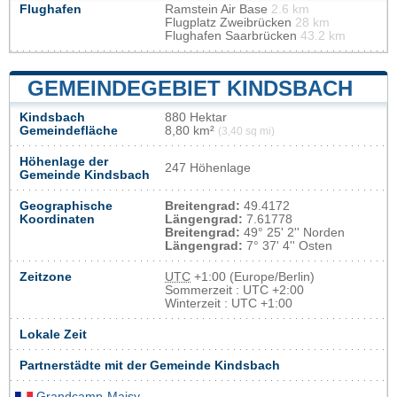
Flughafen
Ramstein Air Base
2.6 km
Flugplatz Zweibrücken
28 km
Flughafen Saarbrücken
43.2 km
GEMEINDEGEBIET KINDSBACH
Kindsbach
880 Hektar
Gemeindefläche
8,80 km²
(3,40 sq mi)
Höhenlage der
247 Höhenlage
Gemeinde Kindsbach
Geographische
Breitengrad:
49.4172
Koordinaten
Längengrad:
7.61778
Breitengrad:
49° 25' 2'' Norden
Längengrad:
7° 37' 4'' Osten
Zeitzone
UTC
+1:00 (Europe/Berlin)
Sommerzeit : UTC +2:00
Winterzeit : UTC +1:00
Lokale Zeit
Partnerstädte mit der Gemeinde Kindsbach
Grandcamp-Maisy