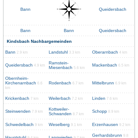
Bann
Queidersbach
Bann
Bann
Queidersbach
Kindsbach Nachbargemeinden
Bann
Landstuhl
Oberarnbach
2.9 km
3.3 km
4 km
Ramstein-
Queidersbach
Mackenbach
4.9 km
6.5 km
Miesenbach
5.6 km
Obernheim-
Kirchenarnbach
Rodenbach
Mittelbrunn
6.6
6.7 km
6.9 km
km
Krickenbach
Weilerbach
Linden
7 km
7.2 km
7.6 km
Kottweiler-
Steinwenden
Schopp
7.9 km
8.9 km
Schwanden
8.7 km
Schwedelbach
Weselberg
Erzenhausen
9 km
9.1 km
9.2 km
Gerhardsbrunn
9.8
Hauptstuhl
Langwieden
9.4 km
9.7 km