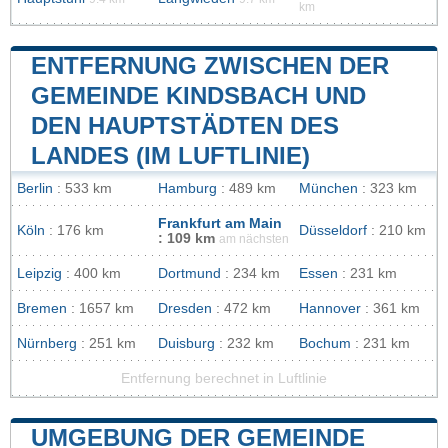
km
ENTFERNUNG ZWISCHEN DER
GEMEINDE KINDSBACH UND
DEN HAUPTSTÄDTEN DES
LANDES (IM LUFTLINIE)
Berlin
: 533 km
Hamburg
: 489 km
München
: 323 km
Frankfurt am Main
Köln
: 176 km
Düsseldorf
: 210 km
: 109 km
am nächsten
Leipzig
: 400 km
Dortmund
: 234 km
Essen
: 231 km
Bremen
: 1657 km
Dresden
: 472 km
Hannover
: 361 km
Nürnberg
: 251 km
Duisburg
: 232 km
Bochum
: 231 km
Entfernung berechnet in Luftlinie
UMGEBUNG DER GEMEINDE