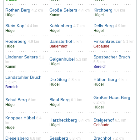
Rothen Berg
Große Seiters
Kirchberg
4.2 km
4.4 km
4.4 km
Hügel
Kamm
Hügel
Stein Kopf
Kahlenberg
Dells Berg
4.4 km
4.7 km
4.9 km
Hügel
Hügel
Hügel
Röderberg
Bamsterhof
Finkenkreuzer
4.9 km
5 km
5.1 km
Hügel
Bauernhof
Gebäude
Lindener Seiters
Spesbacher Bruch
5.2
Galgenhübel
5.3 km
km
5.5 km
Hügel
Kamm
Bereich
Landstuhler Bruch
Die Steig
Hütten Berg
5.8 km
6 km
5.6 km
Hügel
Hügel
Bereich
Großer Haus-Berg
Schul Berg
Blaul Berg
6 km
6.1 km
6.2 km
Hügel
Hügel
Hügel
Knopper Hübel
6.4
Harzheckberg
Steigerhof
6.4 km
6.5 km
km
Hügel
Gebäude
Hügel
Dieselsberg
Sessberg
Brachhof
6.8 km
6.8 km
7.2 km