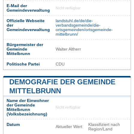
E-Mail der
Nicht verfügbar
Gemeindeverwaltung
Offizielle Webseite
landstuhl.de/de/die-
der
verbandsgemeinde/die-
Gemeindeverwaltung
ortsgemeinden/ortsgemeinde-
mittelbrunn/
Bürgermeister der
Gemeinde
Walter Altherr
Mittelbrunn
Politische Partei
CDU
DEMOGRAFIE DER GEMEINDE
MITTELBRUNN
Name der Einwohner
der Gemeinde
Nicht verfügbar
Mittelbrunn
(Volksbezeichnung)
Datum
Klassifiziert nach
Aktueller Wert
Region/Land