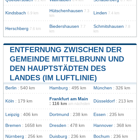
Hütschenhausen
7.3
Kindsbach
Linden
6.9 km
7.4 km
km
Biedershausen
Schmitshausen
7.7
7.8
Herschberg
7.6 km
km
km
ENTFERNUNG ZWISCHEN DER
GEMEINDE MITTELBRUNN UND
DEN HAUPTSTÄDTEN DES
LANDES (IM LUFTLINIE)
Berlin
: 540 km
Hamburg
: 495 km
München
: 326 km
Frankfurt am Main
Köln
: 179 km
Düsseldorf
: 213 km
: 116 km
am nächsten
Leipzig
: 406 km
Dortmund
: 238 km
Essen
: 235 km
Bremen
: 1658 km
Dresden
: 478 km
Hannover
: 368 km
Nürnberg
: 256 km
Duisburg
: 236 km
Bochum
: 236 km