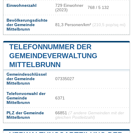
Einwohnerzahl
729 Einwohner
768 / 5 132
(2023)
Bevölkerungsdichte
der Gemeinde
81,3 Personen/km²
(210,5 pop/sq mi)
Mittelbrunn
TELEFONNUMMER DER
GEMEINDEVERWALTUNG
MITTELBRUNN
Gemeindeschlüssel
der Gemeinde
07335027
Mittelbrunn
Telefonvorwahl der
Gemeinde
6371
Mittelbrunn
PLZ der Gemeinde
66851
(7 andere Gemeinden mit der
Mittelbrunn
gleichen Postleitzahl)