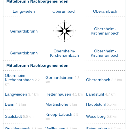
Mittelbrunn Nachbargemeinden
Langwieden
Oberarnbach
Oberarnbach
Obernheim-
Gerhardsbrunn
Kirchenarnbach
Obernheim-
Obernheim-
Gerhardsbrunn
Kirchenarnbach
Kirchenarnbach
Mittelbrunn Nachbargemeinden
Obernheim-
Gerhardsbrunn
2.8
Kirchenarnbach
Oberarnbach
2.2
3.2 km
km
km
Langwieden
Hettenhausen
Landstuhl
3.7 km
4.1 km
4.7 km
Bann
Martinshöhe
Hauptstuhl
4.9 km
5 km
5.5 km
Knopp-Labach
5.5
Saalstadt
Weselberg
5.5 km
5.8 km
km
Queidersbach
Wallhalben
Schauerberg
6.1 km
6.4 km
6.7 km