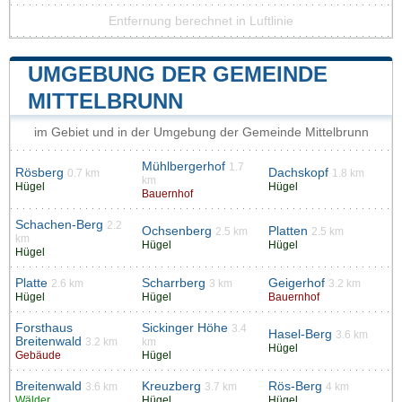
Entfernung berechnet in Luftlinie
UMGEBUNG DER GEMEINDE
MITTELBRUNN
im Gebiet und in der Umgebung der Gemeinde Mittelbrunn
Mühlbergerhof
1.7
Rösberg
Dachskopf
0.7 km
1.8 km
km
Hügel
Hügel
Bauernhof
Schachen-Berg
2.2
Ochsenberg
Platten
2.5 km
2.5 km
km
Hügel
Hügel
Hügel
Platte
Scharrberg
Geigerhof
2.6 km
3 km
3.2 km
Hügel
Hügel
Bauernhof
Forsthaus
Sickinger Höhe
3.4
Hasel-Berg
3.6 km
Breitenwald
3.2 km
km
Hügel
Gebäude
Hügel
Breitenwald
Kreuzberg
Rös-Berg
3.6 km
3.7 km
4 km
Wälder
Hügel
Hügel