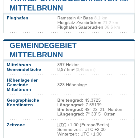
MITTELBRUNN
Flughafen
Ramstein Air Base
8.1 km
Flugplatz Zweibrücken
21.2 km
Flughafen Saarbrücken
36.6 km
GEMEINDEGEBIET
MITTELBRUNN
Mittelbrunn
897 Hektar
Gemeindefläche
8,97 km²
(3,46 sq mi)
Höhenlage der
Gemeinde
323 Höhenlage
Mittelbrunn
Geographische
Breitengrad:
49.3725
Koordinaten
Längengrad:
7.55139
Breitengrad:
49° 22' 21'' Norden
Längengrad:
7° 33' 5'' Osten
Zeitzone
UTC
+1:00 (Europe/Berlin)
Sommerzeit : UTC +2:00
Winterzeit : UTC +1:00