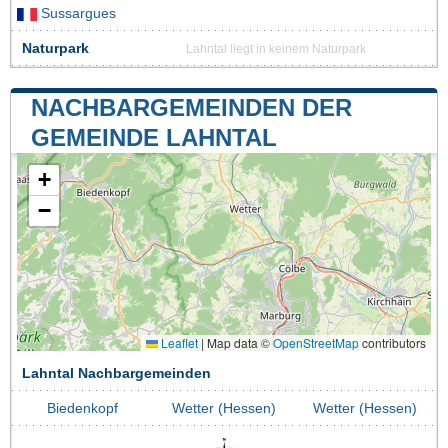
Sussargues
Naturpark
Lahntal liegt in keinem Naturpark
NACHBARGEMEINDEN DER
GEMEINDE LAHNTAL
+
−
Leaflet
|
Map data ©
OpenStreetMap
contributors
Lahntal Nachbargemeinden
Biedenkopf
Wetter (Hessen)
Wetter (Hessen)