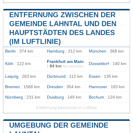
ENTFERNUNG ZWISCHEN DER
GEMEINDE LAHNTAL UND DEN
HAUPTSTÄDTEN DES LANDES
(IM LUFTLINIE)
Berlin
: 374 km
Hamburg
: 312 km
München
: 368 km
Frankfurt am Main
Köln
: 122 km
Düsseldorf
: 140 km
: 84 km
am nächsten
Leipzig
: 263 km
Dortmund
: 112 km
Essen
: 135 km
Bremen
: 1568 km
Dresden
: 354 km
Hannover
: 183 km
Nürnberg
: 231 km
Duisburg
: 149 km
Bochum
: 124 km
Entfernung berechnet in Luftlinie
UMGEBUNG DER GEMEINDE