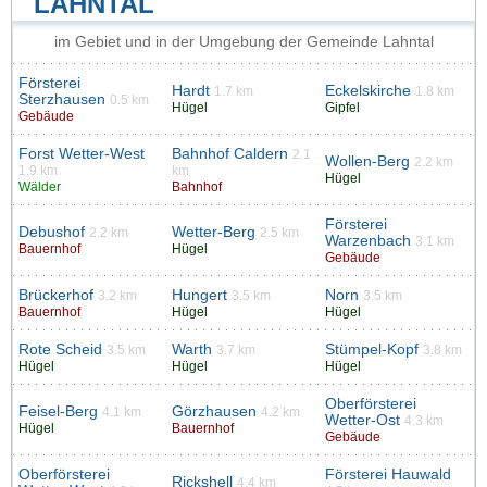
LAHNTAL
im Gebiet und in der Umgebung der Gemeinde Lahntal
Försterei
Hardt
Eckelskirche
1.7 km
1.8 km
Sterzhausen
0.5 km
Hügel
Gipfel
Gebäude
Forst Wetter-West
Bahnhof Caldern
2.1
Wollen-Berg
2.2 km
1.9 km
km
Hügel
Wälder
Bahnhof
Försterei
Debushof
Wetter-Berg
2.2 km
2.5 km
Warzenbach
3.1 km
Bauernhof
Hügel
Gebäude
Brückerhof
Hungert
Norn
3.2 km
3.5 km
3.5 km
Bauernhof
Hügel
Hügel
Rote Scheid
Warth
Stümpel-Kopf
3.5 km
3.7 km
3.8 km
Hügel
Hügel
Hügel
Oberförsterei
Feisel-Berg
Görzhausen
4.1 km
4.2 km
Wetter-Ost
4.3 km
Hügel
Bauernhof
Gebäude
Oberförsterei
Försterei Hauwald
Rickshell
4.4 km