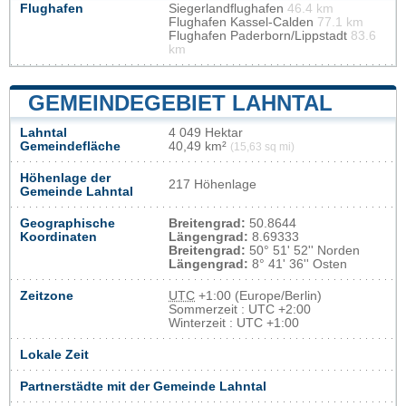
Flughafen
Siegerlandflughafen
46.4 km
Flughafen Kassel-Calden
77.1 km
Flughafen Paderborn/Lippstadt
83.6
km
GEMEINDEGEBIET LAHNTAL
Lahntal
4 049 Hektar
Gemeindefläche
40,49 km²
(15,63 sq mi)
Höhenlage der
217 Höhenlage
Gemeinde Lahntal
Geographische
Breitengrad:
50.8644
Koordinaten
Längengrad:
8.69333
Breitengrad:
50° 51' 52'' Norden
Längengrad:
8° 41' 36'' Osten
Zeitzone
UTC
+1:00 (Europe/Berlin)
Sommerzeit : UTC +2:00
Winterzeit : UTC +1:00
Lokale Zeit
Partnerstädte mit der Gemeinde Lahntal