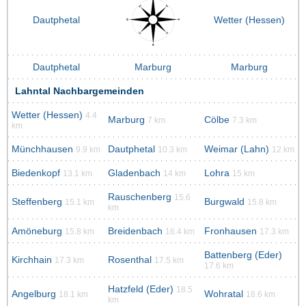
Dautphetal
Wetter (Hessen)
Dautphetal
Marburg
Marburg
Lahntal Nachbargemeinden
Wetter (Hessen)
4.4
Marburg
Cölbe
7 km
7.3 km
km
Münchhausen
Dautphetal
Weimar (Lahn)
9.9 km
10.3 km
12 km
Biedenkopf
Gladenbach
Lohra
13.1 km
14 km
15 km
Rauschenberg
15.6
Steffenberg
Burgwald
15.1 km
15.8 km
km
Amöneburg
Breidenbach
Fronhausen
15.8 km
16.4 km
17.3 km
Battenberg (Eder)
Kirchhain
Rosenthal
17.3 km
17.5 km
17.6 km
Hatzfeld (Eder)
18.5
Angelburg
Wohratal
18.1 km
18.6 km
km