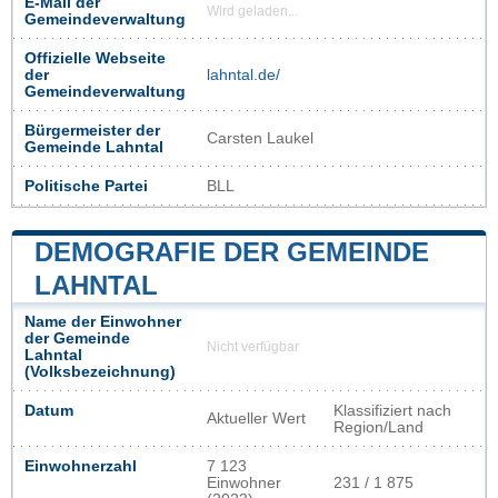
E-Mail der
Wird geladen...
Gemeindeverwaltung
Offizielle Webseite
der
lahntal.de/
Gemeindeverwaltung
Bürgermeister der
Carsten Laukel
Gemeinde Lahntal
Politische Partei
BLL
DEMOGRAFIE DER GEMEINDE
LAHNTAL
Name der Einwohner
der Gemeinde
Nicht verfügbar
Lahntal
(Volksbezeichnung)
Datum
Klassifiziert nach
Aktueller Wert
Region/Land
Einwohnerzahl
7 123
Einwohner
231 / 1 875