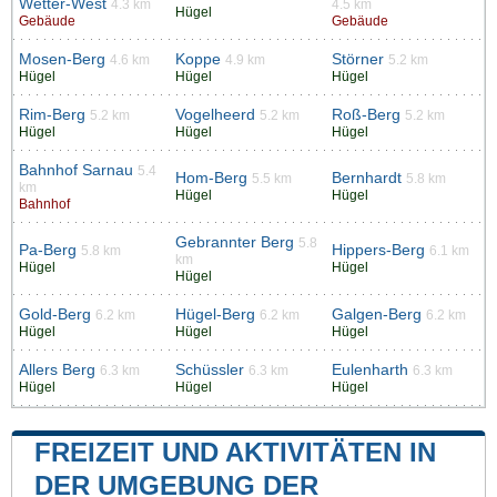
Wetter-West
4.3 km
4.5 km
Hügel
Gebäude
Gebäude
Mosen-Berg
Koppe
Störner
4.6 km
4.9 km
5.2 km
Hügel
Hügel
Hügel
Rim-Berg
Vogelheerd
Roß-Berg
5.2 km
5.2 km
5.2 km
Hügel
Hügel
Hügel
Bahnhof Sarnau
5.4
Hom-Berg
Bernhardt
5.5 km
5.8 km
km
Hügel
Hügel
Bahnhof
Gebrannter Berg
5.8
Pa-Berg
Hippers-Berg
5.8 km
6.1 km
km
Hügel
Hügel
Hügel
Gold-Berg
Hügel-Berg
Galgen-Berg
6.2 km
6.2 km
6.2 km
Hügel
Hügel
Hügel
Allers Berg
Schüssler
Eulenharth
6.3 km
6.3 km
6.3 km
Hügel
Hügel
Hügel
FREIZEIT UND AKTIVITÄTEN IN
DER UMGEBUNG DER